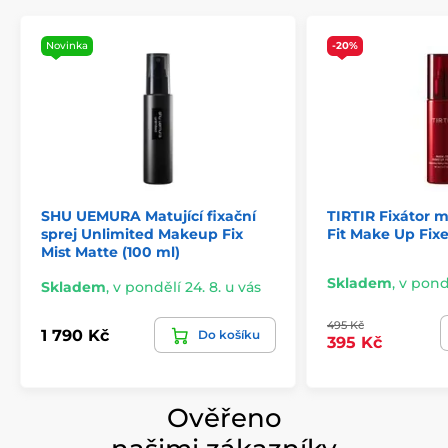
Novinka
-20%
SHU UEMURA Matující fixační
TIRTIR Fixátor
sprej Unlimited Makeup Fix
Fit Make Up Fixe
Mist Matte (100 ml)
Skladem
,
v pondě
Skladem
,
v pondělí 24. 8. u vás
495 Kč
1 790 Kč
Do košíku
395 Kč
Ověřeno