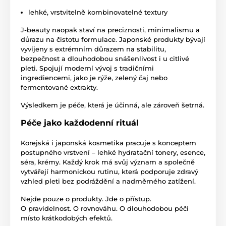
lehké, vrstvitelně kombinovatelné textury
J-beauty naopak staví na preciznosti, minimalismu a
důrazu na čistotu formulace. Japonské produkty bývají
vyvíjeny s extrémním důrazem na stabilitu,
bezpečnost a dlouhodobou snášenlivost i u citlivé
pleti. Spojují moderní vývoj s tradičními
ingrediencemi, jako je rýže, zelený čaj nebo
fermentované extrakty.
Výsledkem je péče, která je účinná, ale zároveň šetrná.
Péče jako každodenní rituál
Korejská i japonská kosmetika pracuje s konceptem
postupného vrstvení – lehké hydratační tonery, esence,
séra, krémy. Každý krok má svůj význam a společně
vytvářejí harmonickou rutinu, která podporuje zdravý
vzhled pleti bez podráždění a nadměrného zatížení.
Nejde pouze o produkty. Jde o přístup.
O pravidelnost. O rovnováhu. O dlouhodobou péči
místo krátkodobých efektů.