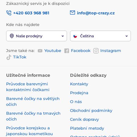
Zákaznický servis je k dispozici
+420 603 968 981
info@top-crazy.cz
Kde nás najdete
Naše prodejny
Čeština
Jsme také na:
Youtube
Facebook
Instagram
TikTok
Užitečné informace
Důležité odkazy
Průvodce barevnými
Kontakty
kontaktními čočkami
Prodejna
Barevné čočky na světlých
O nás
očích
Obchodní podmínky
Barevné čočky na tmavých
očích
Ceník dopravy
Průvodce korejskou a
Platební metody
japonskou kosmetikou
Ochrana osobních údajů