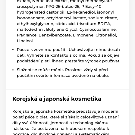
extract, Nettle leaf extract, methyl methacrylate
crosspolymer, PPG-26-butes-26, P Easy-40
hydrogenated castor oil, 1,2-hexanediol, isononyl
isononanoate, octyldodecyl lactate, sodium citrate,
ethylhexylglycerin, citric acid, trisodium EDITA,
maltodextrin , Butylene Glycol, Cyanocobalamine,
Fragrance, Benzylbenzoate, Limonene, Citronellol,
Linalool
Pouze k zevnímu použití. Uchovávejte mimo dosah
dětí. Vyhněte se kontaktu s očima. Pokud se objeví
podráždění pleti, ihned přestaňte výrobek používat.
Složení se může měnit. Prosíme, vždy si před
použitím ověřte informace uvedené na obalu.
Korejská a japonská kosmetika
Korejská a japonská kosmetika představuje moderní
pojetí péče o pleť, které si získalo celosvětové uznání
díky své účinnosti, jemnosti a technologickému
náskoku. Je postavena na hlubokém respektu k
pokožce, dlouhodobé prevenci a systematickém