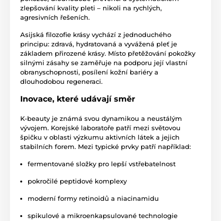
zlepšování kvality pleti – nikoli na rychlých,
agresivních řešeních.
Asijská filozofie krásy vychází z jednoduchého
principu: zdravá, hydratovaná a vyvážená pleť je
základem přirozené krásy. Místo přetěžování pokožky
silnými zásahy se zaměřuje na podporu její vlastní
obranyschopnosti, posílení kožní bariéry a
dlouhodobou regeneraci.
Inovace, které udávají směr
K-beauty je známá svou dynamikou a neustálým
vývojem. Korejské laboratoře patří mezi světovou
špičku v oblasti výzkumu aktivních látek a jejich
stabilních forem. Mezi typické prvky patří například:
fermentované složky pro lepší vstřebatelnost
pokročilé peptidové komplexy
moderní formy retinoidů a niacinamidu
spikulové a mikroenkapsulované technologie