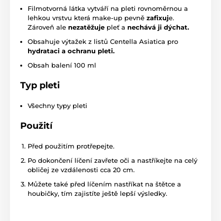
Filmotvorná látka vytváří na pleti rovnoměrnou a
lehkou vrstvu která make-up pevně
zafixuj
e.
Zároveň ale
nezatěžuje
pleť a
nechává ji dýchat.
Obsahuje výtažek z listů Centella Asiatica pro
hydrataci a ochranu pleti.
Obsah balení 100 ml
Typ pleti
Všechny typy pleti
Použití
Před použitím protřepejte.
Po dokončení líčení zavřete oči a nastříkejte na celý
obličej ze vzdálenosti cca 20 cm.
Můžete také před líčením nastříkat na štětce a
houbičky, tím zajistíte ještě lepší výsledky.