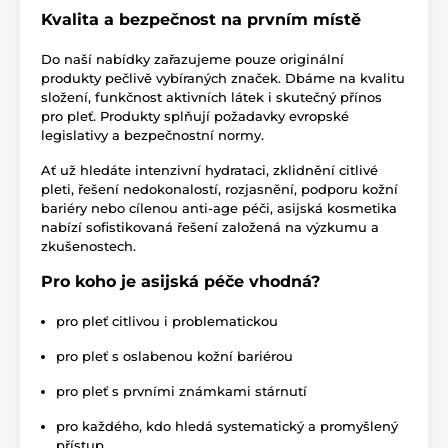
Kvalita a bezpečnost na prvním místě
Do naší nabídky zařazujeme pouze originální
produkty pečlivě vybíraných značek. Dbáme na kvalitu
složení, funkčnost aktivních látek i skutečný přínos
pro pleť. Produkty splňují požadavky evropské
legislativy a bezpečnostní normy.
Ať už hledáte intenzivní hydrataci, zklidnění citlivé
pleti, řešení nedokonalostí, rozjasnění, podporu kožní
bariéry nebo cílenou anti-age péči, asijská kosmetika
nabízí sofistikovaná řešení založená na výzkumu a
zkušenostech.
Pro koho je asijská péče vhodná?
pro pleť citlivou i problematickou
pro pleť s oslabenou kožní bariérou
pro pleť s prvními známkami stárnutí
pro každého, kdo hledá systematický a promyšlený
přístup