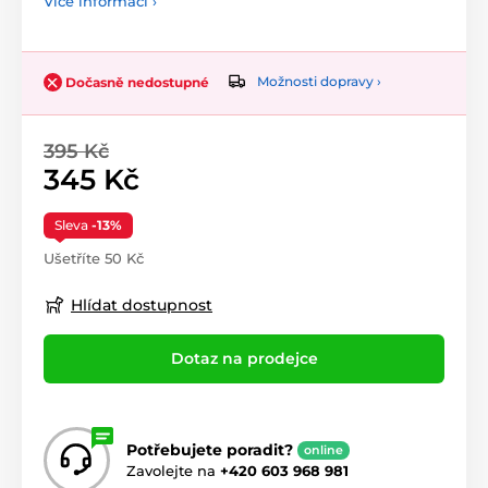
Více informací ›
Možnosti dopravy ›
Dočasně nedostupné
395 Kč
345 Kč
Sleva
-13%
Ušetříte 50 Kč
Hlídat dostupnost
Dotaz na prodejce
Potřebujete poradit?
online
Zavolejte na
+420 603 968 981