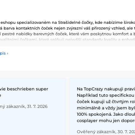
 eshopu specializovaném na Strašidelné čočky, kde nabízíme široko
drá barva kontaktních čoček nejen zvýrazní váš přirozený vzhled, al
ší pestré nabídky barevných
čoček, které vám poskytnou komfort a b
valitními čočkami, které splňují nejvyšší standardy kvality a pohodl
pis
›
 wie beschrieben super
Na TopCrazy nakupuji prav
e
Například tuto specifickou
čoček kupuji už čtvrtým 
ý zákazník, 31. 7. 2026
minimálně a vždy jsem by
100% spokojená. Jako dlou
cosplayer mohu jen doporu
Ověřený zákazník, 30. 7. 20