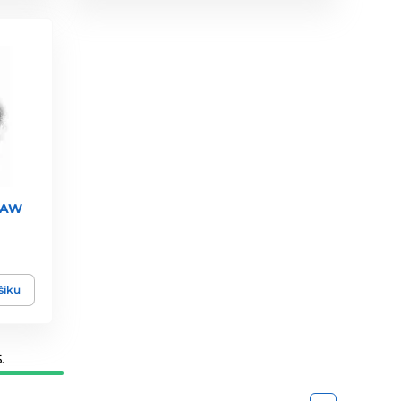
 SAW
šíku
.