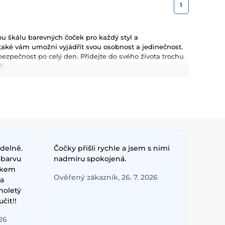
1
u škálu barevných čoček pro každý styl a
e také vám umožní vyjádřit svou osobnost a jedinečnost.
ezpečnost po celý den. Přidejte do svého života trochu
í.
idelně.
Čočky přišli rychle a jsem s nimi
 barvu
nadmíru spokojená.
rokem
Ověřený zákazník, 26. 7. 2026
la
holetý
čit!!
26