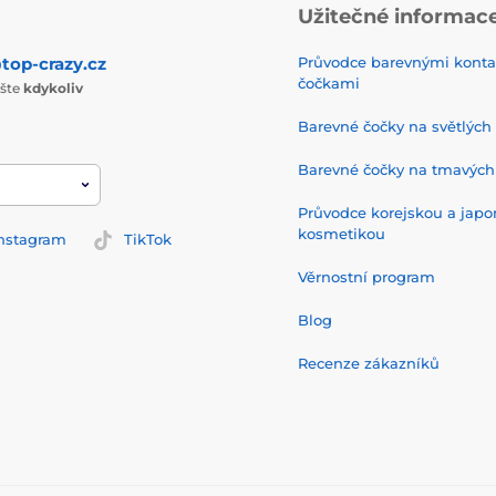
Užitečné informac
top-crazy.cz
Průvodce barevnými konta
čočkami
ište
kdykoliv
Barevné čočky na světlých
Barevné čočky na tmavých
Průvodce korejskou a jap
kosmetikou
nstagram
TikTok
Věrnostní program
Blog
Recenze zákazníků