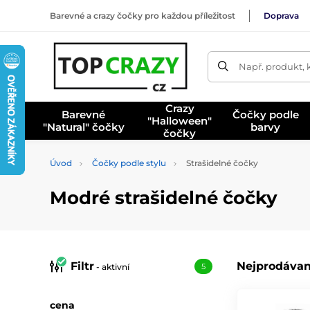
Barevné a crazy čočky pro každou příležitost
Doprava
Např. produkt, 
Crazy
Barevné
Čočky podle
"Halloween"
"Natural" čočky
barvy
čočky
Úvod
Čočky podle stylu
Strašidelné čočky
Modré strašidelné čočky
Filtr
Nejprodávan
- aktivní
5
cena