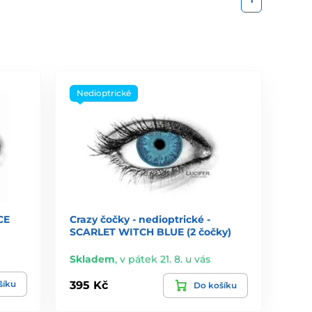
Nedioptrické
CE
Crazy čočky - nedioptrické -
SCARLET WITCH BLUE (2 čočky)
Skladem
,
v pátek 21. 8. u vás
šíku
395 Kč
Do košíku