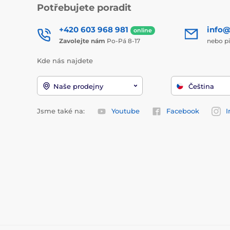
Potřebujete poradit
+420 603 968 981
info@
online
Zavolejte nám
Po-Pá 8-17
nebo p
Kde nás najdete
Naše prodejny
Čeština
Jsme také na:
Youtube
Facebook
I