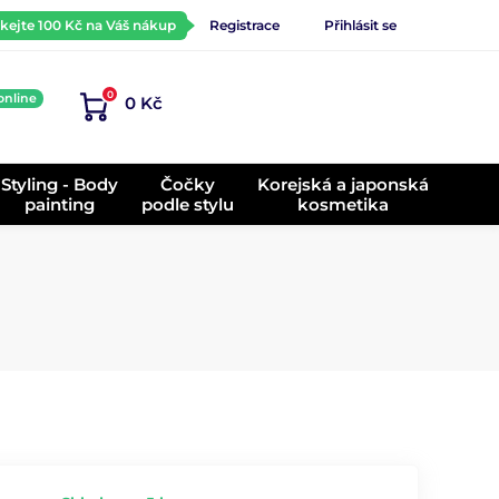
ískejte 100 Kč na Váš nákup
Registrace
Přihlásit se
0
online
0 Kč
)
Styling - Body
Čočky
Korejská a japonská
painting
podle stylu
kosmetika