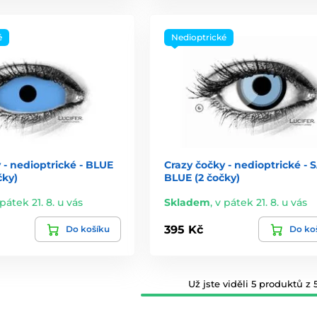
é
Nedioptrické
 - nedioptrické - BLUE
Crazy čočky - nedioptrické -
čky)
BLUE (2 čočky)
pátek 21. 8. u vás
Skladem
,
v pátek 21. 8. u vás
395 Kč
Do košíku
Do ko
Už jste viděli 5 produktů z 5