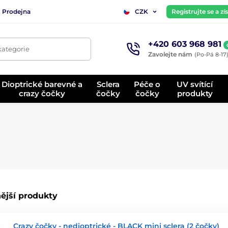
Prodejna
Registrujte se a z
CZK
+420 603 968 981
kategorie
Zavolejte nám
(Po-Pá 8-17
Dioptrické barevné a
Sclera
Péče o
UV svítící
crazy čočky
čočky
čočky
produkty
ější produkty
Crazy čočky - nedioptrické - BLACK mini sclera (2 čočky)