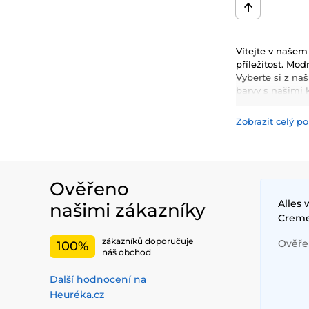
Vítejte v našem
příležitost. Mo
Vyberte si z na
barvy s našimi k
Zobrazit celý po
Ověřeno
Alles
našimi zákazníky
Crem
zákazníků doporučuje
Ověřen
100%
náš obchod
Další hodnocení na
Heuréka.cz