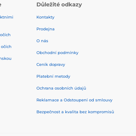
e
Důležité odkazy
ktními
Kontakty
Prodejna
 očích
O nás
 očích
Obchodní podmínky
onskou
Ceník dopravy
Platební metody
Ochrana osobních údajů
Reklamace a Odstoupení od smlouvy
Bezpečnost a kvalita bez kompromisů