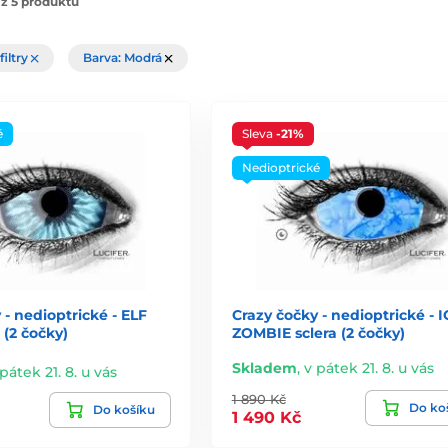
z 5 produktů
filtry
Barva: Modrá
é
Sleva
-21%
Nedioptrické
 - nedioptrické - ELF
Crazy čočky - nedioptrické - I
 (2 čočky)
ZOMBIE sclera (2 čočky)
Skladem
,
v pátek 21. 8. u vás
pátek 21. 8. u vás
1 890 Kč
Do ko
Do košíku
1 490 Kč