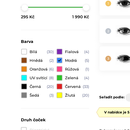
295 Kč
1 990 Kč
Barva
Bílá
(30)
Fialová
(4)
Hnědá
(2)
Modrá
(5)
Oranžová
(6)
Růžová
(1)
UV svítící
(8)
Zelená
(4)
Černá
(20)
Červená
(33)
Šedá
(3)
Žlutá
(20)
Seřadit podle:
V nabídce je 
Druh čoček