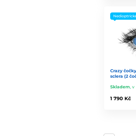
Nedioptrick
Crazy čočky
sclera (2 čo
Skladem
,
v 
1 790 Kč