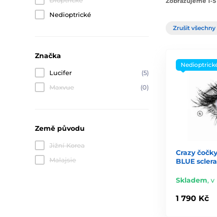
Dioptrické
Zobrazujeme 1-5 
Nedioptrické
Zrušit všechny 
Značka
Nedioptrick
Lucifer
(5)
Maxvue
(0)
Země původu
Jižní Korea
Crazy čočky
Malajsie
BLUE sclera
Skladem
,
v 
1 790 Kč