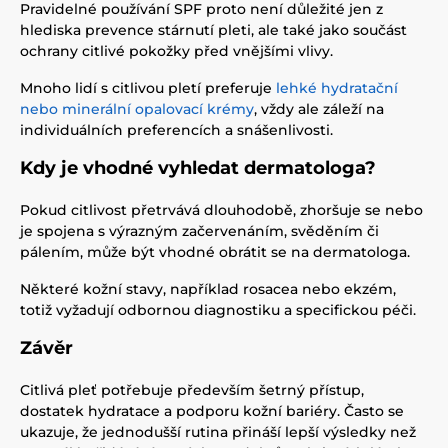
Pravidelné používání SPF proto není důležité jen z
hlediska prevence stárnutí pleti, ale také jako součást
ochrany citlivé pokožky před vnějšími vlivy.
Mnoho lidí s citlivou pletí preferuje
lehké hydratační
nebo minerální opalovací krémy
, vždy ale záleží na
individuálních preferencích a snášenlivosti.
Kdy je vhodné vyhledat dermatologa?
Pokud citlivost přetrvává dlouhodobě, zhoršuje se nebo
je spojena s výrazným začervenáním, svěděním či
pálením, může být vhodné obrátit se na dermatologa.
Některé kožní stavy, například rosacea nebo ekzém,
totiž vyžadují odbornou diagnostiku a specifickou péči.
Závěr
Citlivá pleť potřebuje především šetrný přístup,
dostatek hydratace a podporu kožní bariéry. Často se
ukazuje, že jednodušší rutina přináší lepší výsledky než