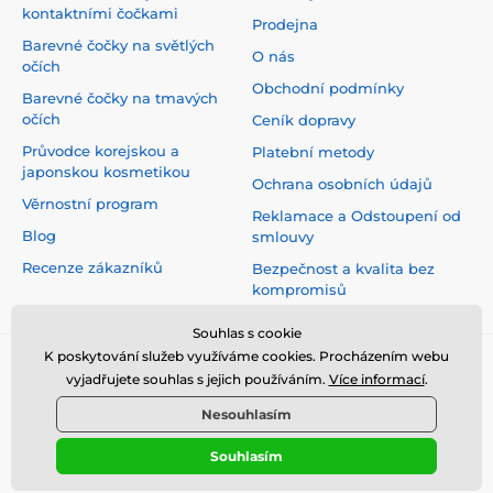
kontaktními čočkami
Prodejna
Barevné čočky na světlých
O nás
očích
Obchodní podmínky
Barevné čočky na tmavých
očích
Ceník dopravy
Průvodce korejskou a
Platební metody
japonskou kosmetikou
Ochrana osobních údajů
Věrnostní program
Reklamace a Odstoupení od
Blog
smlouvy
Recenze zákazníků
Bezpečnost a kvalita bez
kompromisů
Souhlas s cookie
K poskytování služeb využíváme cookies. Procházením webu
vyjadřujete souhlas s jejich používáním.
Více informací
.
Nesouhlasím
Souhlasím
© 2026 www.top-crazy.cz ⦁ E-shop vytvořila
SIMPLIA.cz