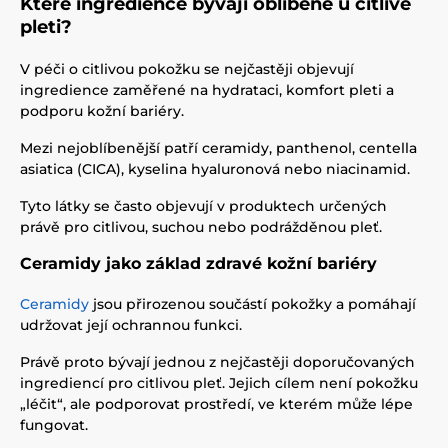
Které ingredience bývají oblíbené u citlivé
pleti?
V péči o citlivou pokožku se nejčastěji objevují
ingredience zaměřené na hydrataci, komfort pleti a
podporu kožní bariéry.
Mezi nejoblíbenější patří ceramidy, panthenol, centella
asiatica (CICA), kyselina hyaluronová nebo niacinamid.
Tyto látky se často objevují v produktech určených
právě pro citlivou, suchou nebo podrážděnou pleť.
Ceramidy jako základ zdravé kožní bariéry
Ceramidy
jsou přirozenou součástí pokožky a pomáhají
udržovat její ochrannou funkci.
Právě proto bývají jednou z nejčastěji doporučovaných
ingrediencí pro citlivou pleť. Jejich cílem není pokožku
„léčit“, ale podporovat prostředí, ve kterém může lépe
fungovat.