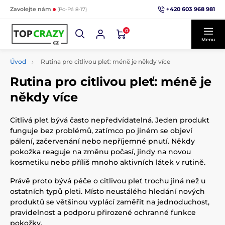
+420 603 968 981
Zavolejte nám
(Po-Pá 8-17)
0
Menu
Úvod
Rutina pro citlivou pleť: méně je někdy více
Rutina pro citlivou pleť: méně je
někdy více
Citlivá pleť bývá často nepředvídatelná. Jeden produkt
funguje bez problémů, zatímco po jiném se objeví
pálení, začervenání nebo nepříjemné pnutí. Někdy
pokožka reaguje na změnu počasí, jindy na novou
kosmetiku nebo příliš mnoho aktivních látek v rutině.
Právě proto bývá péče o citlivou pleť trochu jiná než u
ostatních typů pleti. Místo neustálého hledání nových
produktů se většinou vyplácí zaměřit na jednoduchost,
pravidelnost a podporu přirozené ochranné funkce
pokožky.