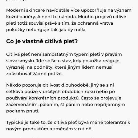
Moderní skincare navíc stále více upozorňuje na význam
kožní bariéry. A není to náhoda. Mnoho projevů citlivé
pleti totiž souvisí právě s tím, že ochranná vrstva
pokožky nefunguje tak, jak by měla.
Co je vlastně citlivá pleť?
Citlivá pleť není samostatným typem pleti v pravém
slova smyslu. Jde spíše o stav, kdy pokožka reaguje
výrazněji na podněty, které jiným lidem nemusí
způsobovat žádné potíže.
Někdo pozoruje citlivost dlouhodobě, jiný se s ní
setkává pouze v určitých obdobích roku nebo po
používání konkrétních produktů. Často se projevuje
začervenáním, pálením, štípáním nebo nepříjemným
pocitem pnutí.
Typické je také to, že citlivá pleť bývá méně tolerantní k
novým produktům a změnám v rutině.