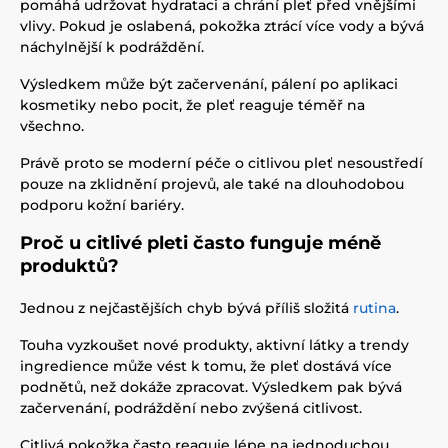
pomáhá udržovat hydrataci a chrání pleť před vnějšími
vlivy. Pokud je oslabená, pokožka ztrácí více vody a bývá
náchylnější k podráždění.
Výsledkem může být začervenání, pálení po aplikaci
kosmetiky nebo pocit, že pleť reaguje téměř na
všechno.
Právě proto se moderní péče o citlivou pleť nesoustředí
pouze na zklidnění projevů, ale také na dlouhodobou
podporu kožní bariéry.
Proč u citlivé pleti často funguje méně
produktů?
Jednou z nejčastějších chyb bývá příliš složitá
rutina
.
Touha vyzkoušet nové produkty, aktivní látky a trendy
ingredience může vést k tomu, že pleť dostává více
podnětů, než dokáže zpracovat. Výsledkem pak bývá
začervenání, podráždění nebo zvýšená citlivost.
Citlivá pokožka často reaguje lépe na jednoduchou