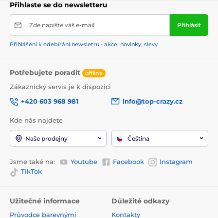
Přihlaste se do newsletteru
Zde napište váš e-mail
Přihlásit
Přihlášení k odebírání newsletru - akce, novinky, slevy
Potřebujete poradit
offline
Zákaznický servis je k dispozici
+420 603 968 981
info@top-crazy.cz
Kde nás najdete
Naše prodejny
Čeština
Jsme také na:
Youtube
Facebook
Instagram
TikTok
Užitečné informace
Důležité odkazy
Průvodce barevnými
Kontakty