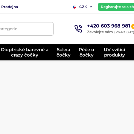
Prodejna
Registrujte se a z
CZK
+420 603 968 981
kategorie
Zavolejte nám
(Po-Pá 8-17
Dioptrické barevné a
Sclera
Péče o
UV svítící
crazy čočky
čočky
čočky
produkty