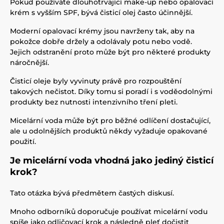
Pokud používáte dlouhotrvající make-up nebo opalovací
krém s vyšším SPF, bývá čisticí olej často účinnější.
Moderní opalovací krémy jsou navrženy tak, aby na
pokožce dobře držely a odolávaly potu nebo vodě.
Jejich odstranění proto může být pro některé produkty
náročnější.
Čisticí oleje byly vyvinuty právě pro rozpouštění
takových nečistot. Díky tomu si poradí i s voděodolnými
produkty bez nutnosti intenzivního tření pleti.
Micelární voda může být pro běžné odlíčení dostačující,
ale u odolnějších produktů někdy vyžaduje opakované
použití.
Je micelární voda vhodná jako jediný čisticí
krok?
Tato otázka bývá předmětem častých diskusí.
Mnoho odborníků doporučuje používat micelární vodu
spíše jako odličovací krok a následně pleť dočistit