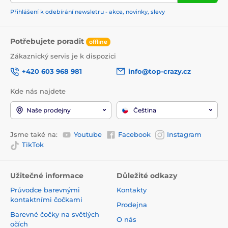
Přihlášení k odebírání newsletru - akce, novinky, slevy
Potřebujete poradit
offline
Zákaznický servis je k dispozici
+420 603 968 981
info@top-crazy.cz
Kde nás najdete
Naše prodejny
Čeština
Jsme také na:
Youtube
Facebook
Instagram
TikTok
Užitečné informace
Důležité odkazy
Průvodce barevnými
Kontakty
kontaktními čočkami
Prodejna
Barevné čočky na světlých
O nás
očích