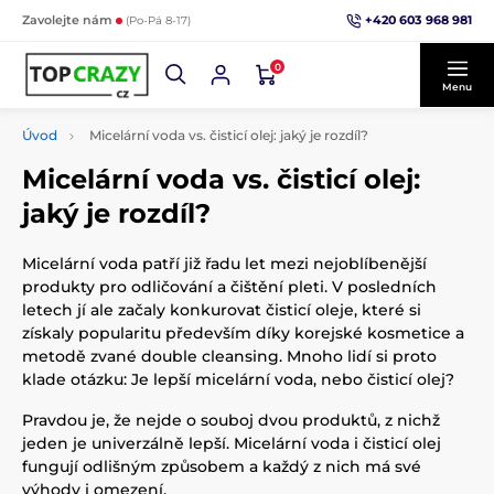
+420 603 968 981
Zavolejte nám
(Po-Pá 8-17)
0
Menu
Úvod
Micelární voda vs. čisticí olej: jaký je rozdíl?
Micelární voda vs. čisticí olej:
jaký je rozdíl?
Micelární voda patří již řadu let mezi nejoblíbenější
produkty pro odličování a čištění pleti. V posledních
letech jí ale začaly konkurovat čisticí oleje, které si
získaly popularitu především díky korejské kosmetice a
metodě zvané double cleansing. Mnoho lidí si proto
klade otázku: Je lepší micelární voda, nebo čisticí olej?
Pravdou je, že nejde o souboj dvou produktů, z nichž
jeden je univerzálně lepší. Micelární voda i čisticí olej
fungují odlišným způsobem a každý z nich má své
výhody i omezení.