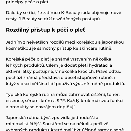
principy péče o pleť.
Dalo by se říci, že zatímco K-Beauty ráda objevuje nové
cesty, J-Beauty se drží osvědčených postupů.
Rozdílný přístup k péči o pleť
Jedním z největších rozdílů mezi korejskou a japonskou
kosmetikou je samotný přístup ke skincare rutině.
Korejská péče o pleť je známá vrstvením několika
lehkých produktů. Cílem je dodat pleti hydrataci a
aktivní látky postupně, v několika krocích. Právě odtud
pochází známá představa o desetistupňové rutině, i
když v praxi většina lidí používá výrazně méně produktů.
Typická korejská rutina může zahrnovat čištění, toner,
essence, sérum, krém a SPF. Každý krok má svou funkci
a produkty se navzájem doplňují.
Japonská rutina bývá zpravidla jednodušší a
minimalističtější. Soustředí se na několik pečlivě
vybraných produktů, které mají být účinné samy o sobě.