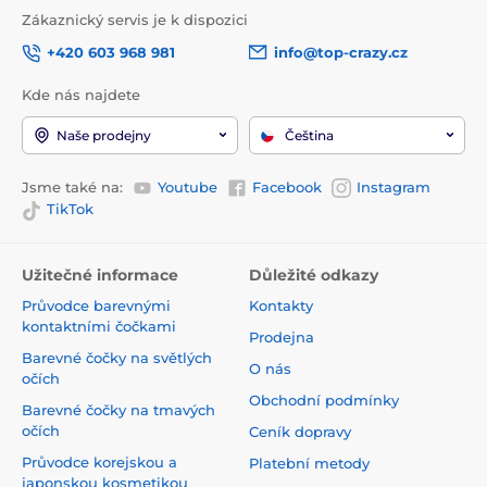
Zákaznický servis je k dispozici
+420 603 968 981
info@top-crazy.cz
Kde nás najdete
Naše prodejny
Čeština
Jsme také na:
Youtube
Facebook
Instagram
TikTok
Užitečné informace
Důležité odkazy
Průvodce barevnými
Kontakty
kontaktními čočkami
Prodejna
Barevné čočky na světlých
O nás
očích
Obchodní podmínky
Barevné čočky na tmavých
očích
Ceník dopravy
Průvodce korejskou a
Platební metody
japonskou kosmetikou