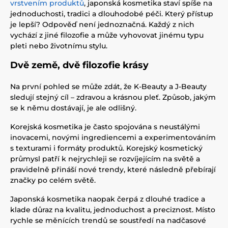
vrstvením produktů
, japonská kosmetika staví spíše na
jednoduchosti, tradici a dlouhodobé péči. Který přístup
je lepší? Odpověď není jednoznačná. Každý z nich
vychází z jiné filozofie a může vyhovovat jinému typu
pleti nebo životnímu stylu.
Dvě země, dvě filozofie krásy
Na první pohled se může zdát, že K-Beauty a J-Beauty
sledují stejný cíl – zdravou a krásnou pleť. Způsob, jakým
se k němu dostávají, je ale odlišný.
Korejská kosmetika je často spojována s neustálými
inovacemi, novými ingrediencemi a experimentováním
s texturami i formáty produktů. Korejský kosmetický
průmysl patří k nejrychleji se rozvíjejícím na světě a
pravidelně přináší nové trendy, které následně přebírají
značky po celém světě.
Japonská kosmetika naopak čerpá z dlouhé tradice a
klade důraz na kvalitu, jednoduchost a preciznost. Místo
rychle se měnících trendů se soustředí na nadčasové