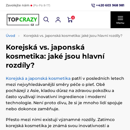
+420 603 968 981
Zavolejte nám
(Po-Pá 8-17)
0
Menu
Úvod
Korejská vs. japonská kosmetika: jaké jsou hlavní rozdíly?
Korejská vs. japonská
kosmetika: jaké jsou hlavní
rozdíly?
Korejská a japonská kosmetika
patří v posledních letech
mezi nejvyhledávanější směry péče o pleť. Obě
pocházejí z Asie, kladou důraz na zdravou pokožku a
často využívají inovativní ingredience i moderní
technologie. Není proto divu, že si je mnoho lidí spojuje
nebo dokonce zaměňuje.
Přesto mezi nimi existují významné rozdíly. Zatímco
korejská kosmetika je známá svou inovativností a