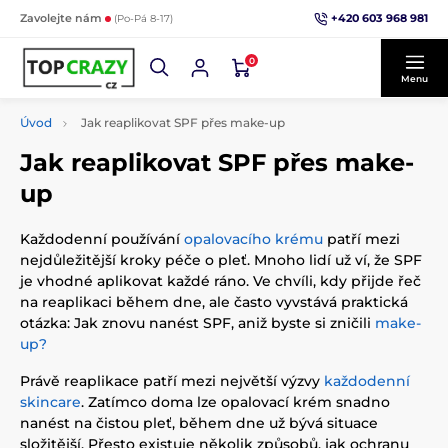
+420 603 968 981
Zavolejte nám
(Po-Pá 8-17)
0
Menu
Úvod
Jak reaplikovat SPF přes make-up
Jak reaplikovat SPF přes make-
up
Každodenní používání
opalovacího krému
patří mezi
nejdůležitější kroky péče o pleť. Mnoho lidí už ví, že SPF
je vhodné aplikovat každé ráno. Ve chvíli, kdy přijde řeč
na reaplikaci během dne, ale často vyvstává praktická
otázka: Jak znovu nanést SPF, aniž byste si zničili
make-
up?
Právě reaplikace patří mezi největší výzvy
každodenní
skincare
. Zatímco doma lze opalovací krém snadno
nanést na čistou pleť, během dne už bývá situace
složitější. Přesto existuje několik způsobů, jak ochranu