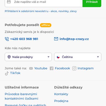
Zde napište váš e-mail
Přihlásit
Přihlášení k odebírání newsletru - akce, novinky, slevy
Potřebujete poradit
offline
Zákaznický servis je k dispozici
+420 603 968 981
info@top-crazy.cz
Kde nás najdete
Naše prodejny
Čeština
Jsme také na:
Youtube
Facebook
Instagram
TikTok
Užitečné informace
Důležité odkazy
Průvodce barevnými
Kontakty
kontaktními čočkami
Prodejna
Barevné čočky na světlých