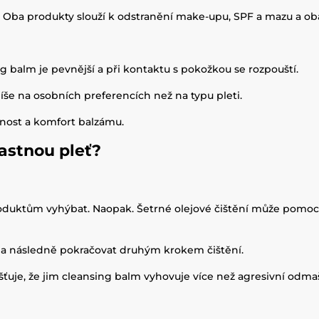
ě. Oba produkty slouží k odstranění make-upu, SPF a mazu a oba
ng balm je pevnější a při kontaktu s pokožkou se rozpouští.
íše na osobních preferencích než na typu pleti.
ičnost a komfort balzámu.
astnou pleť?
oduktům vyhýbat. Naopak. Šetrné olejové čištění může pomoci
ti a následně pokračovat druhým krokem čištění.
ťuje, že jim cleansing balm vyhovuje více než agresivní odmaš