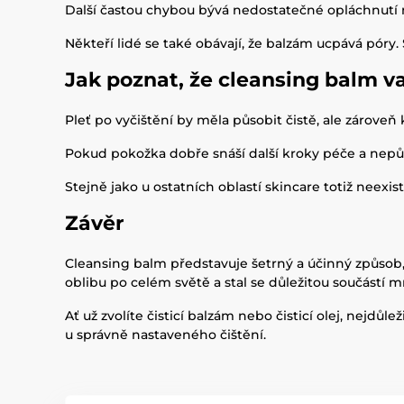
Další častou chybou bývá nedostatečné opláchnutí n
Někteří lidé se také obávají, že balzám ucpává póry
Jak poznat, že cleansing balm va
Pleť po vyčištění by měla působit čistě, ale zárov
Pokud pokožka dobře snáší další kroky péče a nepů
Stejně jako u ostatních oblastí skincare totiž neexis
Závěr
Cleansing balm představuje šetrný a účinný způsob,
oblibu po celém světě a stal se důležitou součástí m
Ať už zvolíte čisticí balzám nebo čisticí olej, nejdů
u správně nastaveného čištění.