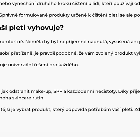
ebo vynechání druhého kroku čištění u lidí, kteří používají 
. Správně formulované produkty určené k čištění pleti se ale 
ší pleti vyhovuje?
eň komfortně. Neměla by být nepříjemně napnutá, vysušená ani
sobí přetíženě, je pravděpodobné, že vám zvolený produkt vy
tuje univerzální řešení pro každého.
 jak odstranit make-up, SPF a každodenní nečistoty. Díky příj
noha skincare rutin.
ležitější je vybrat produkt, který odpovídá potřebám vaší pleti.