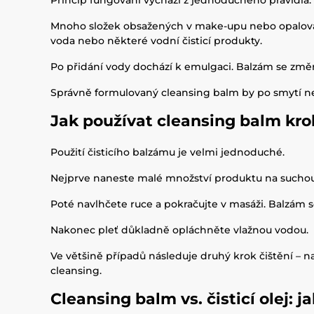
Princip fungování vychází z jednoduchého pravidla
Mnoho složek obsažených v make-upu nebo opalovacíc
voda nebo některé vodní čisticí produkty.
Po přidání vody dochází k emulgaci. Balzám se změ
Správně formulovaný cleansing balm by po smytí n
Jak používat cleansing balm kr
Použití čisticího balzámu je velmi jednoduché.
Nejprve naneste malé množství produktu na suchou 
Poté navlhčete ruce a pokračujte v masáži. Balzám 
Nakonec pleť důkladně opláchněte vlažnou vodou.
Ve většině případů následuje druhý krok čištění – n
cleansing.
Cleansing balm vs. čisticí olej: ja