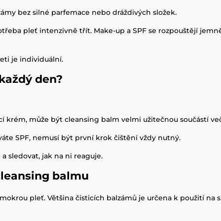
alzámy bez silné parfemace nebo dráždivých složek.
potřeba pleť intenzivně třít. Make-up a SPF se rozpouštějí je
ti je individuální.
 každý den?
 krém, může být cleansing balm velmi užitečnou součástí več
te SPF, nemusí být první krok čištění vždy nutný.
a sledovat, jak na ni reaguje.
 cleansing balmu
mokrou pleť. Většina čisticích balzámů je určena k použití na