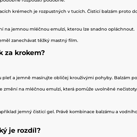
: podobné rozpouští podobné.
h krémech je rozpustných v tucích. Čisticí balzám proto dok
ní na jemnou mléčnou emulzi, kterou lze snadno opláchnout.
eměl zanechávat těžký mastný film.
ok za krokem?
pleť a jemně masírujte obličej krouživými pohyby. Balzám p
se změní na mléčnou emulzi, která pomůže uvolněné nečistoty
apříklad jemný čisticí gel. Právě kombinace balzámu a vodníh
ký je rozdíl?