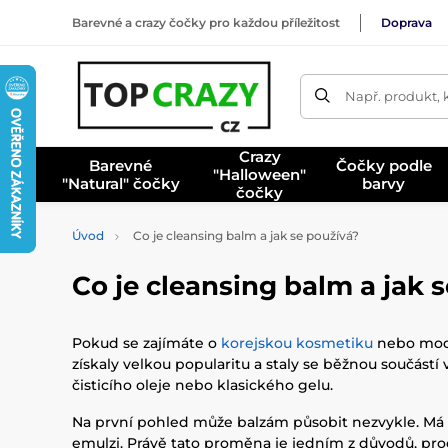
Barevné a crazy čočky pro každou příležitost
Doprava
Např. produkt, 
Crazy
Barevné
Čočky podle
"Halloween"
"Natural" čočky
barvy
čočky
Úvod
Co je cleansing balm a jak se používá?
Co je cleansing balm a jak 
Pokud se zajímáte o
korejskou kosmetiku
nebo mode
získaly velkou popularitu a staly se běžnou součástí 
čisticího oleje nebo klasického gelu.
Na první pohled může balzám působit nezvykle. Má 
emulzi. Právě tato proměna je jedním z důvodů, proč 