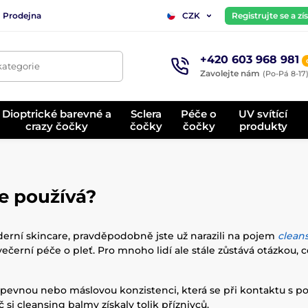
Prodejna
Registrujte se a z
CZK
+420 603 968 981
kategorie
Zavolejte nám
(Po-Pá 8-17
Dioptrické barevné a
Sclera
Péče o
UV svítící
crazy čočky
čočky
čočky
produkty
se používá?
rní skincare, pravděpodobně jste už narazili na pojem
clean
večerní péče o pleť. Pro mnoho lidí ale stále zůstává otázkou, c
pevnou nebo máslovou konzistenci, která se při kontaktu s p
si cleansing balmy získaly tolik příznivců.