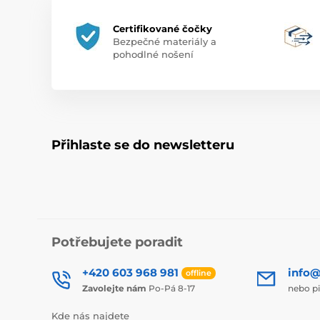
Certifikované čočky
Bezpečné materiály a
pohodlné nošení
Přihlaste se do newsletteru
Potřebujete poradit
+420 603 968 981
info@
offline
Zavolejte nám
Po-Pá 8-17
nebo p
Kde nás najdete