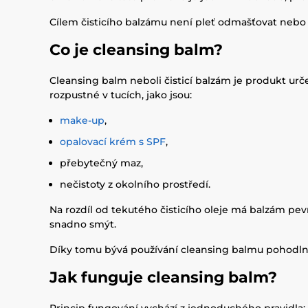
Cílem čisticího balzámu není pleť odmašťovat nebo
Co je cleansing balm?
Cleansing balm neboli čisticí balzám je produkt u
rozpustné v tucích, jako jsou:
make-up
,
opalovací krém s SPF
,
přebytečný maz,
nečistoty z okolního prostředí.
Na rozdíl od tekutého čisticího oleje má balzám pevn
snadno smýt.
Díky tomu bývá používání cleansing balmu pohodln
Jak funguje cleansing balm?