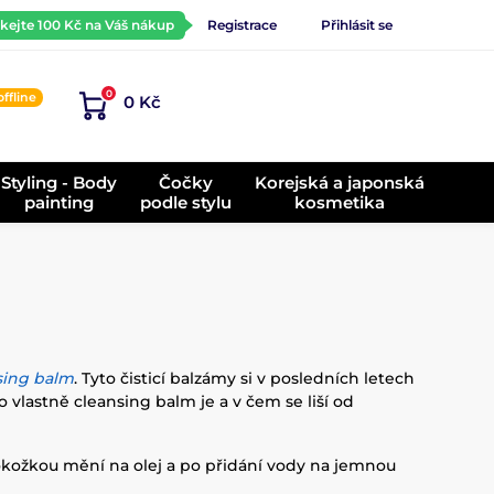
ískejte 100 Kč na Váš nákup
Registrace
Přihlásit se
0
offline
0 Kč
)
Styling - Body
Čočky
Korejská a japonská
painting
podle stylu
kosmetika
sing balm
. Tyto čisticí balzámy si v posledních letech
o vlastně cleansing balm je a v čem se liší od
okožkou mění na olej a po přidání vody na jemnou