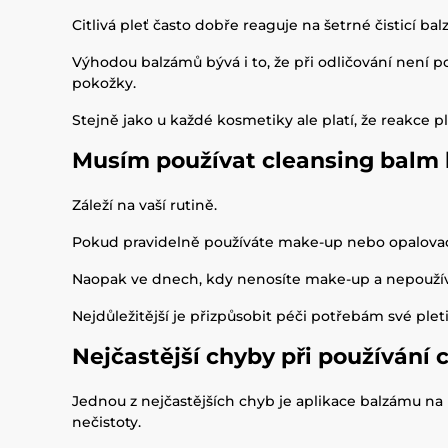
Citlivá pleť často dobře reaguje na šetrné čisticí b
Výhodou balzámů bývá i to, že při odličování není 
pokožky.
Stejně jako u každé kosmetiky ale platí, že reakce ple
Musím používat cleansing balm
Záleží na vaší rutině.
Pokud pravidelně používáte make-up nebo opalovací
Naopak ve dnech, kdy nenosíte make-up a nepoužívá
Nejdůležitější je přizpůsobit péči potřebám své pleti 
Nejčastější chyby při používání
Jednou z nejčastějších chyb je aplikace balzámu na 
nečistoty.