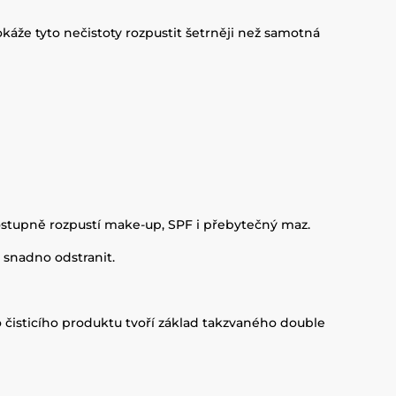
áže tyto nečistoty rozpustit šetrněji než samotná
ostupně rozpustí make-up, SPF i přebytečný maz.
 snadno odstranit.
o čisticího produktu tvoří základ takzvaného double