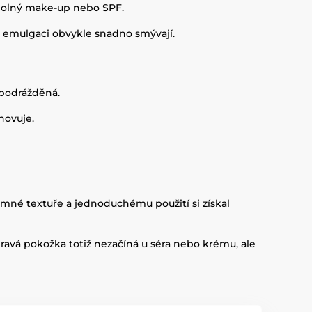
odolný make-up nebo SPF.
po emulgaci obvykle snadno smývají.
 podrážděná.
hovuje.
emné textuře a jednoduchému použití si získal
 Zdravá pokožka totiž nezačíná u séra nebo krému, ale