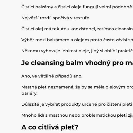
Čisticí balzámy a čisticí oleje fungují velmi podobn
Největší rozdíl spočívá v textuře.
Čisticí olej má tekutou konzistenci, zatímco cleansi
Výběr mezi balzámem a olejem proto často závisí sp
Někomu vyhovuje lehkost oleje, jiný si oblíbí prakt
Je cleansing balm vhodný pro m
Ano, ve většině případů ano.
Mastná pleť neznamená, že by se měla olejovým pr
bariéry.
Důležité je vybírat produkty určené pro čištění ple
Mnoho lidí s mastnou nebo problematickou pletí zjiš
A co citlivá pleť?