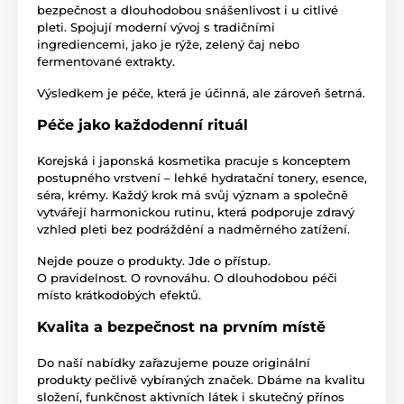
bezpečnost a dlouhodobou snášenlivost i u citlivé
pleti. Spojují moderní vývoj s tradičními
ingrediencemi, jako je rýže, zelený čaj nebo
fermentované extrakty.
Výsledkem je péče, která je účinná, ale zároveň šetrná.
Péče jako každodenní rituál
Korejská i japonská kosmetika pracuje s konceptem
postupného vrstvení – lehké hydratační tonery, esence,
séra, krémy. Každý krok má svůj význam a společně
vytvářejí harmonickou rutinu, která podporuje zdravý
vzhled pleti bez podráždění a nadměrného zatížení.
Nejde pouze o produkty. Jde o přístup.
O pravidelnost. O rovnováhu. O dlouhodobou péči
místo krátkodobých efektů.
Kvalita a bezpečnost na prvním místě
Do naší nabídky zařazujeme pouze originální
produkty pečlivě vybíraných značek. Dbáme na kvalitu
složení, funkčnost aktivních látek i skutečný přínos