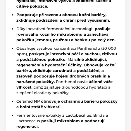
hydrataci, intenzivní výživu a zklidnění suché a
citlivé pokožce.
Podporuje přirozenou obnovu kožní bariéry,
zklidňuje podráždění a chrání před vysušením.
Díky inovativní fermentační technologii
posiluje
rovnováhu kožního mikrobiomu a zanechává
pokožku jemnou, pružnou a hebkou po celý den.
Obsahuje vysokou koncentraci Panthenolu (30 000
ppm),
poskytuje intenzivní péči o suchou, citlivou
a podrážděnou pokožku
. Má
silné zklidňující,
regenerační a hydratační účinky. Obnovuje
kožní
bariéru, zklidňuje zarudnutí a podráždění, a
zároveň podporuje hojení drobných prasklin a
narušené pokožky.
Panthenol navíc
účinně váže
vlhkost
, čímž zajišťuje dlouhodobou hydrataci a
zlepšení elasticity pokožky.
Ceramid NP
obnovuje ochrannou bariéru pokožky
a brání ztrátě vlhkosti.
Fermentované extrakty z Lactobacillus, Bifida a
Lactococcus
posilují mikrobiom a podporují
regeneraci.