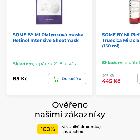
SOME BY MI Plátýnková maska
SOME BY MI Pleť
Retinol Intensive Sheetmask
Truecica Miracle
(150 ml)
Skladem
,
v pátek
Skladem
,
v pátek 21. 8. u vás
495 Kč
85 Kč
Do košíku
445 Kč
Ověřeno
našimi zákazníky
zákazníků doporučuje
100%
náš obchod