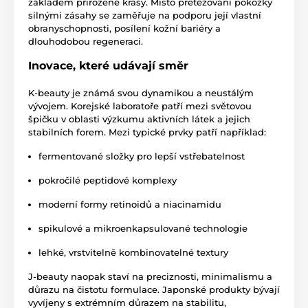
základem přirozené krásy. Místo přetěžování pokožky
silnými zásahy se zaměřuje na podporu její vlastní
obranyschopnosti, posílení kožní bariéry a
dlouhodobou regeneraci.
Inovace, které udávají směr
K-beauty je známá svou dynamikou a neustálým
vývojem. Korejské laboratoře patří mezi světovou
špičku v oblasti výzkumu aktivních látek a jejich
stabilních forem. Mezi typické prvky patří například:
fermentované složky pro lepší vstřebatelnost
pokročilé peptidové komplexy
moderní formy retinoidů a niacinamidu
spikulové a mikroenkapsulované technologie
lehké, vrstvitelně kombinovatelné textury
J-beauty naopak staví na preciznosti, minimalismu a
důrazu na čistotu formulace. Japonské produkty bývají
vyvíjeny s extrémním důrazem na stabilitu,