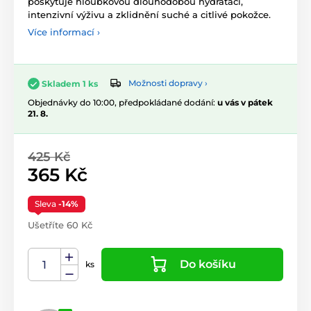
poskytuje hloubkovou dlouhodobou hydrataci,
intenzivní výživu a zklidnění suché a citlivé pokožce.
Více informací ›
Možnosti dopravy ›
Skladem 1 ks
Objednávky do 10:00, předpokládané dodání:
u vás v pátek
21. 8.
425 Kč
365 Kč
Sleva
-14%
Ušetříte 60 Kč
Do košíku
ks