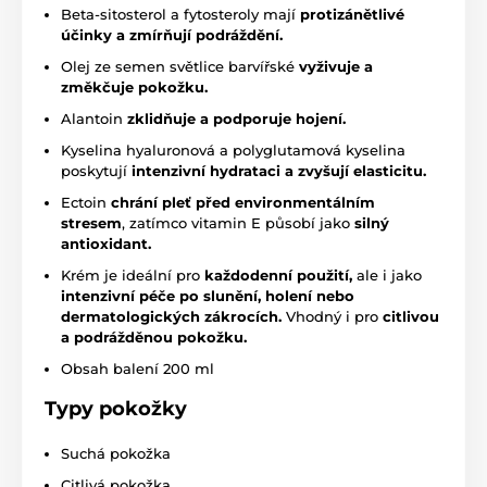
Beta-sitosterol a fytosteroly mají
protizánětlivé
účinky a zmírňují podráždění.
Olej ze semen světlice barvířské
vyživuje a
změkčuje pokožku.
Alantoin
zklidňuje a podporuje hojení.
Kyselina hyaluronová a polyglutamová kyselina
poskytují
intenzivní hydrataci a zvyšují elasticitu.
Ectoin
chrání pleť před environmentálním
stresem
, zatímco vitamin E působí jako
silný
antioxidant.
Krém je ideální pro
každodenní použití,
ale i jako
intenzivní péče po slunění, holení nebo
dermatologických zákrocích.
Vhodný i pro
citlivou
a podrážděnou pokožku.
Obsah balení 200 ml
Typy pokožky
Suchá pokožka
Citlivá pokožka