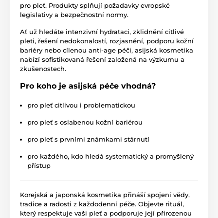
pro pleť. Produkty splňují požadavky evropské
legislativy a bezpečnostní normy.
Ať už hledáte intenzivní hydrataci, zklidnění citlivé
pleti, řešení nedokonalostí, rozjasnění, podporu kožní
bariéry nebo cílenou anti-age péči, asijská kosmetika
nabízí sofistikovaná řešení založená na výzkumu a
zkušenostech.
Pro koho je asijská péče vhodná?
pro pleť citlivou i problematickou
pro pleť s oslabenou kožní bariérou
pro pleť s prvními známkami stárnutí
pro každého, kdo hledá systematický a promyšlený
přístup
Korejská a japonská kosmetika přináší spojení vědy,
tradice a radosti z každodenní péče. Objevte rituál,
který respektuje vaši pleť a podporuje její přirozenou