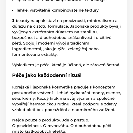
lehké, vrstvitelně kombinovatelné textury
J-beauty naopak staví na preciznosti, minimalismu a
důrazu na čistotu formulace. Japonské produkty bývají
vyvíjeny s extrémním důrazem na stabilitu,
bezpečnost a dlouhodobou snášenlivost i u citlivé
pleti. Spojují moderní vývoj s tradičními
ingrediencemi, jako je rýže, zelený čaj nebo
fermentované extrakty.
Výsledkem je péče, která je účinná, ale zároveň šetrná.
Péče jako každodenní rituál
Korejská i japonská kosmetika pracuje s konceptem
postupného vrstvení – lehké hydratační tonery, esence,
séra, krémy. Každý krok má svůj význam a společně
vytvářejí harmonickou rutinu, která podporuje zdravý
vzhled pleti bez podráždění a nadměrného zatížení.
Nejde pouze o produkty. Jde o přístup.
O pravidelnost. O rovnováhu. O dlouhodobou péči
místo krátkodobých efektů.