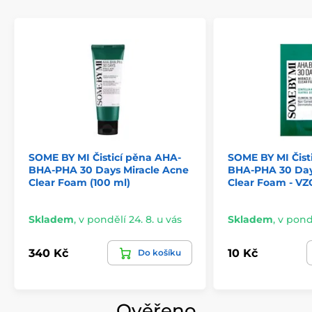
SOME BY MI Čisticí pěna AHA-
SOME BY MI Čist
BHA-PHA 30 Days Miracle Acne
BHA-PHA 30 Day
Clear Foam (100 ml)
Clear Foam - V
Skladem
,
v pondělí 24. 8. u vás
Skladem
,
v pondě
340 Kč
10 Kč
Do košíku
Ověřeno