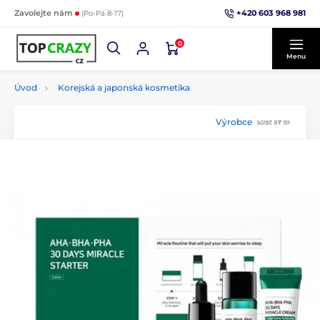
+420 603 968 981
Zavolejte nám
(Po-Pá 8-17)
0
Menu
Úvod
Korejská a japonská kosmetika
Výrobce