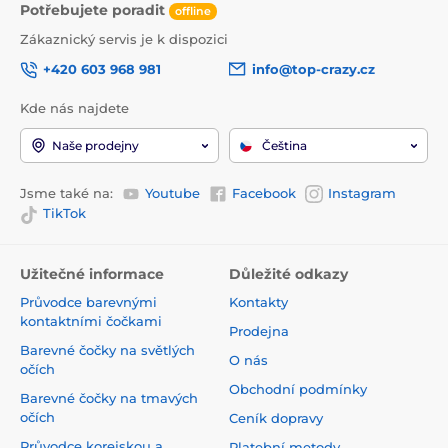
Potřebujete poradit
offline
Zákaznický servis je k dispozici
+420 603 968 981
info@top-crazy.cz
Kde nás najdete
Naše prodejny
Čeština
Jsme také na:
Youtube
Facebook
Instagram
TikTok
Užitečné informace
Důležité odkazy
Průvodce barevnými
Kontakty
kontaktními čočkami
Prodejna
Barevné čočky na světlých
O nás
očích
Obchodní podmínky
Barevné čočky na tmavých
očích
Ceník dopravy
Průvodce korejskou a
Platební metody