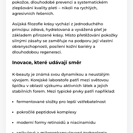
pokožce, dlouhodobé prevenci a systematickém
zlepšování kvality pleti – nikoli na rychlých,
agresivních řešeních.
Asijská filozofie krásy vychází z jednoduchého
principu: zdravá, hydratovaná a vyvážená pleť je
základem přirozené krásy. Místo přetěžování pokožky
silnými zásahy se zaměřuje na podporu její vlastní
obranyschopnosti, posílení kožní bariéry a
dlouhodobou regeneraci.
Inovace, které udávají směr
K-beauty je známá svou dynamikou a neustálým
vývojem. Korejské laboratoře patří mezi světovou
špičku v oblasti výzkumu aktivních látek a jejich
stabilních forem. Mezi typické prvky patří například:
fermentované složky pro lepší vstřebatelnost
pokročilé peptidové komplexy
moderní formy retinoidů a niacinamidu
spikulové a mikroenkapsulované technologie