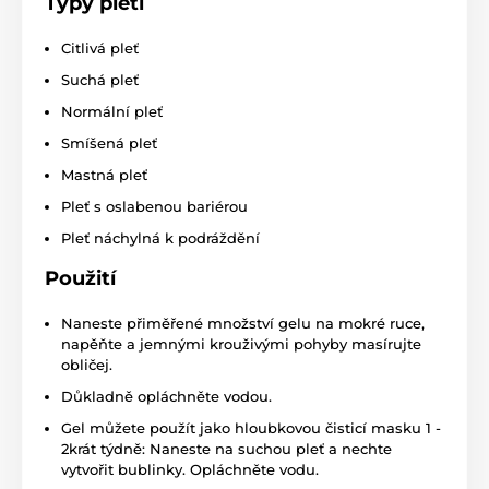
Typy
pleti
Citlivá pleť
Suchá pleť
Normální pleť
Smíšená pleť
Mastná pleť
Pleť s oslabenou bariérou
Pleť náchylná k podráždění
Použití
Naneste přiměřené množství gelu na mokré ruce,
napěňte a jemnými krouživými pohyby masírujte
obličej.
Důkladně opláchněte vodou.
Gel můžete použít jako hloubkovou čisticí masku 1 -
2krát týdně: Naneste na suchou pleť a nechte
vytvořit bublinky. Opláchněte vodu.