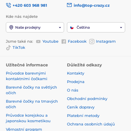
+420 603 968 981
info@top-crazy.cz
Kde nás najdete
Naše prodejny
Čeština
Jsme také na:
Youtube
Facebook
Instagram
TikTok
Užitečné informace
Důležité odkazy
Průvodce barevnými
Kontakty
kontaktními čočkami
Prodejna
Barevné čočky na světlých
O nás
očích
Obchodní podmínky
Barevné čočky na tmavých
očích
Ceník dopravy
Průvodce korejskou a
Platební metody
japonskou kosmetikou
Ochrana osobních údajů
Věrnostní program