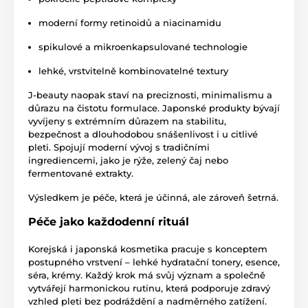
moderní formy retinoidů a niacinamidu
spikulové a mikroenkapsulované technologie
lehké, vrstvitelně kombinovatelné textury
J-beauty naopak staví na preciznosti, minimalismu a
důrazu na čistotu formulace. Japonské produkty bývají
vyvíjeny s extrémním důrazem na stabilitu,
bezpečnost a dlouhodobou snášenlivost i u citlivé
pleti. Spojují moderní vývoj s tradičními
ingrediencemi, jako je rýže, zelený čaj nebo
fermentované extrakty.
Výsledkem je péče, která je účinná, ale zároveň šetrná.
Péče jako každodenní rituál
Korejská i japonská kosmetika pracuje s konceptem
postupného vrstvení – lehké hydratační tonery, esence,
séra, krémy. Každý krok má svůj význam a společně
vytvářejí harmonickou rutinu, která podporuje zdravý
vzhled pleti bez podráždění a nadměrného zatížení.