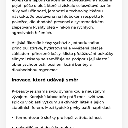
Korejská a japonská kosmetika představuje moderní
pojetí péče o pleť, které si získalo celosvětové uznání
díky své účinnosti, jemnosti a technologickému
náskoku. Je postavena na hlubokém respektu k
pokožce, dlouhodobé prevenci a systematickém
zlepšování kvality pleti – nikoli na rychlých,
agresivních řešeních.
Asijská filozofie krásy vychází z jednoduchého
principu: zdravá, hydratovaná a vyvážená pleť je
základem přirozené krásy. Místo přetěžování pokožky
silnými zásahy se zaměřuje na podporu její vlastní
obranyschopnosti, posílení kožní bariéry a
dlouhodobou regeneraci.
Inovace, které udávají směr
K-beauty je známá svou dynamikou a neustálým
vývojem. Korejské laboratoře patří mezi světovou
špičku v oblasti výzkumu aktivních látek a jejich
stabilních forem. Mezi typické prvky patří například:
fermentované složky pro lepší vstřebatelnost
pokročilé peptidové komplexy