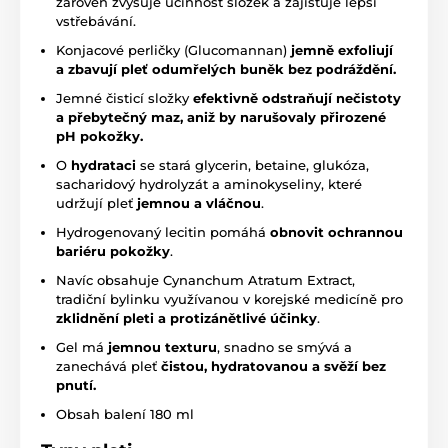
zároveň zvyšuje účinnost složek a zajišťuje lepší
vstřebávání.
Konjacové perličky (Glucomannan)
jemně exfoliují
a
zbavují pleť odumřelých buněk bez podráždění.
Jemné čisticí složky
efektivně odstraňují nečistoty
a přebytečný maz, aniž by narušovaly přirozené
pH pokožky.
O
hydrataci
se stará glycerin, betaine, glukóza,
sacharidový hydrolyzát a aminokyseliny, které
udržují pleť
jemnou a vláčnou
.
Hydrogenovaný lecitin pomáhá
obnovit ochrannou
bariéru pokožky
.
Navíc obsahuje Cynanchum Atratum Extract,
tradiční bylinku využívanou v korejské medicíně pro
zklidnění pleti a protizánětlivé účinky
.
Gel má
jemnou texturu
, snadno se smývá a
zanechává pleť
čistou, hydratovanou a svěží bez
pnutí.
Obsah balení 180 ml