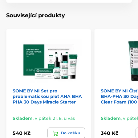
Související produkty
SOME BY MI Set pro
SOME BY MI Čist
problematickou pleť AHA BHA
BHA-PHA 30 Day
PHA 30 Days Miracle Starter
Clear Foam (100
Skladem
,
v pátek 21. 8. u vás
Skladem
,
v pátek
540 Kč
340 Kč
Do košíku