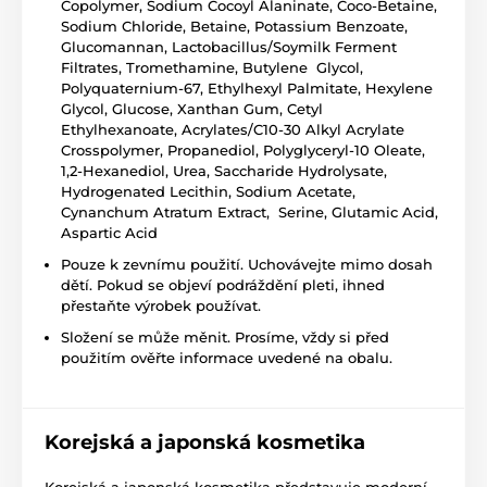
Copolymer, Sodium Cocoyl Alaninate, Coco-Betaine,
Sodium Chloride, Betaine, Potassium Benzoate,
Glucomannan, Lactobacillus/Soymilk Ferment
Filtrates, Tromethamine, Butylene Glycol,
Polyquaternium-67, Ethylhexyl Palmitate, Hexylene
Glycol, Glucose, Xanthan Gum, Cetyl
Ethylhexanoate, Acrylates/C10-30 Alkyl Acrylate
Crosspolymer, Propanediol, Polyglyceryl-10 Oleate,
1,2-Hexanediol, Urea, Saccharide Hydrolysate,
Hydrogenated Lecithin, Sodium Acetate,
Cynanchum Atratum Extract, Serine, Glutamic Acid,
Aspartic Acid
Pouze k zevnímu použití. Uchovávejte mimo dosah
dětí. Pokud se objeví podráždění pleti, ihned
přestaňte výrobek používat.
Složení se může měnit. Prosíme, vždy si před
použitím ověřte informace uvedené na obalu.
Korejská a japonská kosmetika