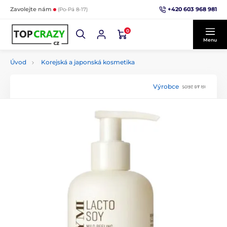
+420 603 968 981
Zavolejte nám
(Po-Pá 8-17)
0
Menu
Úvod
Korejská a japonská kosmetika
Výrobce