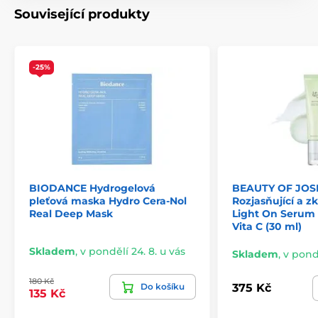
Související produkty
-25%
BIODANCE Hydrogelová
BEAUTY OF JO
pleťová maska Hydro Cera-Nol
Rozjasňující a z
Real Deep Mask
Light On Serum -
Vita C (30 ml)
Skladem
,
v pondělí 24. 8. u vás
Skladem
,
v pondě
180 Kč
Do košíku
375 Kč
135 Kč