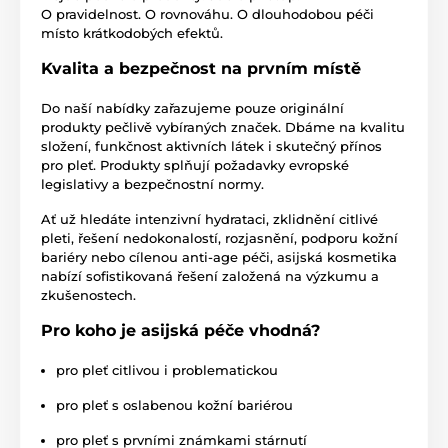
O pravidelnost. O rovnováhu. O dlouhodobou péči
místo krátkodobých efektů.
Kvalita a bezpečnost na prvním místě
Do naší nabídky zařazujeme pouze originální
produkty pečlivě vybíraných značek. Dbáme na kvalitu
složení, funkčnost aktivních látek i skutečný přínos
pro pleť. Produkty splňují požadavky evropské
legislativy a bezpečnostní normy.
Ať už hledáte intenzivní hydrataci, zklidnění citlivé
pleti, řešení nedokonalostí, rozjasnění, podporu kožní
bariéry nebo cílenou anti-age péči, asijská kosmetika
nabízí sofistikovaná řešení založená na výzkumu a
zkušenostech.
Pro koho je asijská péče vhodná?
pro pleť citlivou i problematickou
pro pleť s oslabenou kožní bariérou
pro pleť s prvními známkami stárnutí