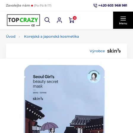
+420 603 968 981
Zavolejte nám
(Po-Pá 8-17)
0
Menu
Úvod
Korejská a japonská kosmetika
Výrobce