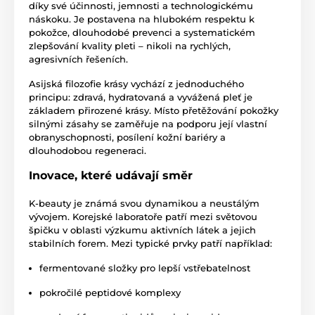
díky své účinnosti, jemnosti a technologickému
náskoku. Je postavena na hlubokém respektu k
pokožce, dlouhodobé prevenci a systematickém
zlepšování kvality pleti – nikoli na rychlých,
agresivních řešeních.
Asijská filozofie krásy vychází z jednoduchého
principu: zdravá, hydratovaná a vyvážená pleť je
základem přirozené krásy. Místo přetěžování pokožky
silnými zásahy se zaměřuje na podporu její vlastní
obranyschopnosti, posílení kožní bariéry a
dlouhodobou regeneraci.
Inovace, které udávají směr
K-beauty je známá svou dynamikou a neustálým
vývojem. Korejské laboratoře patří mezi světovou
špičku v oblasti výzkumu aktivních látek a jejich
stabilních forem. Mezi typické prvky patří například:
fermentované složky pro lepší vstřebatelnost
pokročilé peptidové komplexy