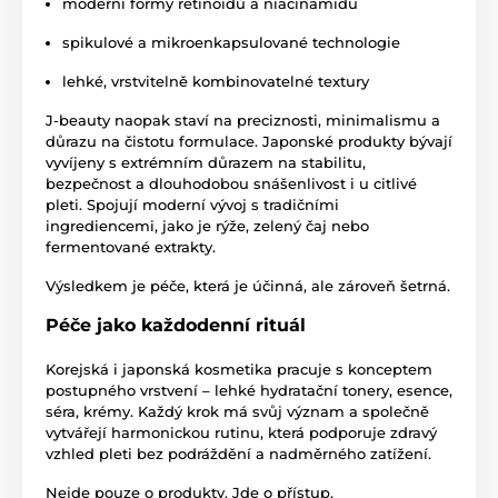
moderní formy retinoidů a niacinamidu
spikulové a mikroenkapsulované technologie
lehké, vrstvitelně kombinovatelné textury
J-beauty naopak staví na preciznosti, minimalismu a
důrazu na čistotu formulace. Japonské produkty bývají
vyvíjeny s extrémním důrazem na stabilitu,
bezpečnost a dlouhodobou snášenlivost i u citlivé
pleti. Spojují moderní vývoj s tradičními
ingrediencemi, jako je rýže, zelený čaj nebo
fermentované extrakty.
Výsledkem je péče, která je účinná, ale zároveň šetrná.
Péče jako každodenní rituál
Korejská i japonská kosmetika pracuje s konceptem
postupného vrstvení – lehké hydratační tonery, esence,
séra, krémy. Každý krok má svůj význam a společně
vytvářejí harmonickou rutinu, která podporuje zdravý
vzhled pleti bez podráždění a nadměrného zatížení.
Nejde pouze o produkty. Jde o přístup.