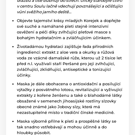
dlažbu a tiše bubnují do střech. Uličky starobylé čtvrti
v centru Soulu lačně vdechují povznášející a očišťující
vůni svěžího jarního deště...
Objevte tajemství krásy mladých Korejek a dopřejte
své suché a namáhané pleti stejně intenzivní
osvěžení a péči díky zvlhčující pleťové masce s
bohatým hydratačním a zvláčňujícím účinkem.
Životadárnou hydrataci zajišťuje řada přírodních
ingrediencí: extrakt z aloe vera a okurky a růžová
voda ze vzácné damašské růže, kterou už 2 tisíce let
před n.l. využívali staří Peršané pro její zvlhčující,
zvláčňující, zklidňující, antiseptické a tonizující
účinky.
Maska je dále obohacena o antioxidační a posilující
výtažky z posvátného lotosu, revitalizující a vyživující
extrakty z kořene ženšenu a také o blahodárné látky
obsažené v semenech jihoasijské rostliny slzovky
obecné známé jako Jobovy slzy, která má
nezastupitelné místo v tradiční čínské medicíně.
Maska výborně přilne k pleti a prospěšné látky se
tak snadno vstřebávají a mohou účinně a do
hloubky působit.