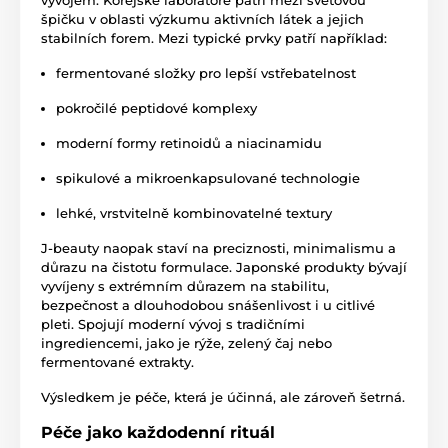
vývojem. Korejské laboratoře patří mezi světovou
špičku v oblasti výzkumu aktivních látek a jejich
stabilních forem. Mezi typické prvky patří například:
fermentované složky pro lepší vstřebatelnost
pokročilé peptidové komplexy
moderní formy retinoidů a niacinamidu
spikulové a mikroenkapsulované technologie
lehké, vrstvitelně kombinovatelné textury
J-beauty naopak staví na preciznosti, minimalismu a
důrazu na čistotu formulace. Japonské produkty bývají
vyvíjeny s extrémním důrazem na stabilitu,
bezpečnost a dlouhodobou snášenlivost i u citlivé
pleti. Spojují moderní vývoj s tradičními
ingrediencemi, jako je rýže, zelený čaj nebo
fermentované extrakty.
Výsledkem je péče, která je účinná, ale zároveň šetrná.
Péče jako každodenní rituál