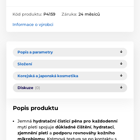
Kód produktu:
P4159
Záruka:
24 měsíců
Informace o výrobci
Popis a parametry
Složení
Korejská a japonská kosmetika
Diskuze
(0)
Popis produktu
Jemná
hydratační čisticí pěna pro každodenní
mytí pleti spojuje
důkladné čištění
,
hydrataci
,
zjemnění pleti
a
podporu rovnováhy kožního
mikrobiomu
. Krémová textura se po kontaktu s