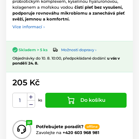
probiotickým komplexem, kyselinou hyaluronovou,
kolagenem a mořskou vodou
čistí pleť bez vysušení,
podporuje rovnováhu mikrobiomu a zanechává pleť
svěží, jemnou a komfortní.
Více informací ›
Možnosti dopravy ›
Skladem > 5 ks
Objednávky do 10. 8. 10:00, předpokládané dodání:
u vás v
pondělí 24. 8.
205 Kč
Do košíku
ks
Potřebujete poradit?
offline
Zavolejte na
+420 603 968 981