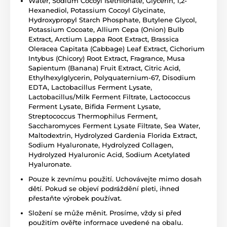
Water, Sodium Cocoyl Isethionate, Glycerin, 1,2-
Hexanediol, Potassium Cocoyl Glycinate,
Hydroxypropyl Starch Phosphate, Butylene Glycol,
Potassium Cocoate, Allium Cepa (Onion) Bulb
Extract, Arctium Lappa Root Extract, Brassica
Oleracea Capitata (Cabbage) Leaf Extract, Cichorium
Intybus (Chicory) Root Extract, Fragrance, Musa
Sapientum (Banana) Fruit Extract, Citric Acid,
Ethylhexylglycerin, Polyquaternium-67, Disodium
EDTA, Lactobacillus Ferment Lysate,
Lactobacillus/Milk Ferment Filtrate, Lactococcus
Ferment Lysate, Bifida Ferment Lysate,
Streptococcus Thermophilus Ferment,
Saccharomyces Ferment Lysate Filtrate, Sea Water,
Maltodextrin, Hydrolyzed Gardenia Florida Extract,
Sodium Hyaluronate, Hydrolyzed Collagen,
Hydrolyzed Hyaluronic Acid, Sodium Acetylated
Hyaluronate.
Pouze k zevnímu použití. Uchovávejte mimo dosah
dětí. Pokud se objeví podráždění pleti, ihned
přestaňte výrobek používat.
Složení se může měnit. Prosíme, vždy si před
použitím ověřte informace uvedené na obalu.