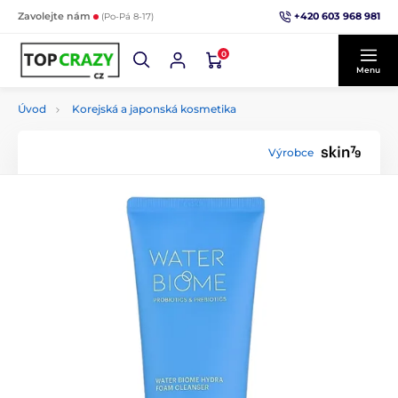
+420 603 968 981
Zavolejte nám
(Po-Pá 8-17)
0
Menu
Úvod
Korejská a japonská kosmetika
Výrobce