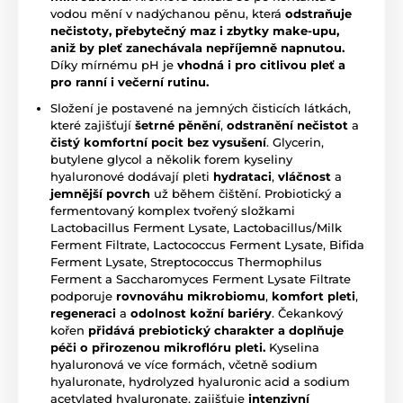
vodou mění v nadýchanou pěnu, která
odstraňuje
nečistoty, přebytečný maz i zbytky make-upu,
aniž by pleť zanechávala nepříjemně napnutou.
Díky mírnému pH je
vhodná i pro citlivou pleť a
pro ranní i večerní rutinu.
Složení je postavené na jemných čisticích látkách,
které zajišťují
šetrné pěnění
,
odstranění nečistot
a
čistý komfortní pocit bez vysušení
. Glycerin,
butylene glycol a několik forem kyseliny
hyaluronové dodávají pleti
hydrataci
,
vláčnost
a
jemnější povrch
už během čištění. Probiotický a
fermentovaný komplex tvořený složkami
Lactobacillus Ferment Lysate, Lactobacillus/Milk
Ferment Filtrate, Lactococcus Ferment Lysate, Bifida
Ferment Lysate, Streptococcus Thermophilus
Ferment a Saccharomyces Ferment Lysate Filtrate
podporuje
rovnováhu mikrobiomu
,
komfort pleti
,
regeneraci
a
odolnost kožní bariéry
. Čekankový
kořen
přidává prebiotický charakter a doplňuje
péči o přirozenou mikroflóru pleti.
Kyselina
hyaluronová ve více formách, včetně sodium
hyaluronate, hydrolyzed hyaluronic acid a sodium
acetylated hyaluronate, zajišťuje
intenzivní