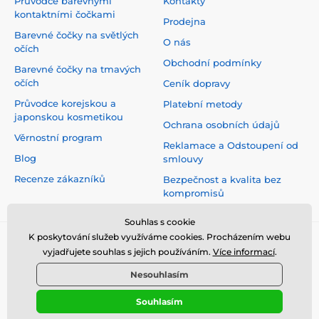
Průvodce barevnými
Kontakty
kontaktními čočkami
Prodejna
Barevné čočky na světlých
O nás
očích
Obchodní podmínky
Barevné čočky na tmavých
očích
Ceník dopravy
Průvodce korejskou a
Platební metody
japonskou kosmetikou
Ochrana osobních údajů
Věrnostní program
Reklamace a Odstoupení od
Blog
smlouvy
Recenze zákazníků
Bezpečnost a kvalita bez
kompromisů
Souhlas s cookie
K poskytování služeb využíváme cookies. Procházením webu
vyjadřujete souhlas s jejich používáním.
Více informací
.
Nesouhlasím
Souhlasím
© 2026 www.top-crazy.cz ⦁ E-shop vytvořila
SIMPLIA.cz