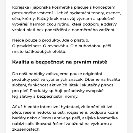
Korejská i japonská kosmetika pracuje s konceptem
postupného vrstvení – lehké hydratační tonery, esence,
séra, krémy. Každý krok má svůj význam a společně
vytvářejí harmonickou rutinu, která podporuje zdravý
vzhled pleti bez podráždění a nadměrného zatížení.
Nejde pouze o produkty. Jde o přístup.
O pravidelnost. O rovnováhu. O dlouhodobou péči
místo krátkodobých efektů.
Kvalita a bezpečnost na prvním místě
Do naší nabídky zařazujeme pouze originální
produkty pečlivě vybíraných značek. Dbáme na kvalitu
složení, funkčnost aktivních látek i skutečný přínos
pro pleť. Produkty splňují požadavky evropské
legislativy a bezpečnostní normy.
Ať už hledáte intenzivní hydrataci, zklidnění citlivé
pleti, řešení nedokonalostí, rozjasnění, podporu kožní
bariéry nebo cílenou anti-age péči, asijská kosmetika
nabízí sofistikovaná řešení založená na výzkumu a
zkušenostech.