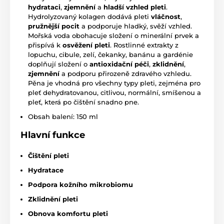
hydrataci
,
zjemnění
a
hladší vzhled pleti
.
Hydrolyzovaný kolagen dodává pleti
vláčnost
,
pružnější pocit
a podporuje hladký, svěží vzhled.
Mořská voda obohacuje složení o minerální prvek a
přispívá k
osvěžení pleti
. Rostlinné extrakty z
lopuchu, cibule, zelí, čekanky, banánu a gardénie
doplňují složení o
antioxidační péči
,
zklidnění
,
zjemnění
a podporu přirozeně zdravého vzhledu.
Pěna je vhodná pro všechny typy pleti, zejména pro
pleť dehydratovanou, citlivou, normální, smíšenou a
pleť, která po čištění snadno pne.
Obsah balení: 150 ml
Hlavní funkce
Čištění pleti
Hydratace
Podpora kožního mikrobiomu
Zklidnění pleti
Obnova komfortu pleti