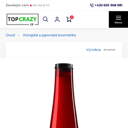
+420 603 968 981
Zavolejte nám
(Po-Pá 8-17)
0
Menu
Úvod
Korejská a japonská kosmetika
Výrobce