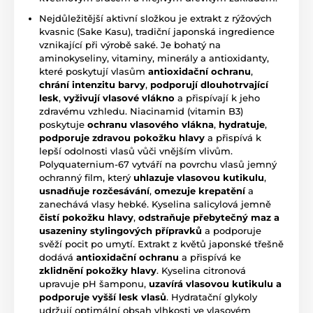
Nejdůležitější aktivní složkou je extrakt z rýžových
kvasnic (Sake Kasu), tradiční japonská ingredience
vznikající při výrobě saké. Je bohatý na
aminokyseliny, vitaminy, minerály a antioxidanty,
které poskytují vlasům
antioxidační ochranu
,
chrání intenzitu barvy
,
podporují dlouhotrvající
lesk
,
vyživují vlasové vlákno
a přispívají k jeho
zdravému vzhledu. Niacinamid (vitamin B3)
poskytuje
ochranu vlasového vlákna
,
hydratuje
,
podporuje zdravou pokožku hlavy
a přispívá k
lepší odolnosti vlasů vůči vnějším vlivům.
Polyquaternium-67 vytváří na povrchu vlasů jemný
ochranný film, který
uhlazuje vlasovou kutikulu
,
usnadňuje rozčesávání
,
omezuje krepatění
a
zanechává vlasy hebké. Kyselina salicylová jemně
čistí pokožku hlavy
,
odstraňuje přebytečný maz a
usazeniny stylingových přípravků
a podporuje
svěží pocit po umytí. Extrakt z květů japonské třešně
dodává
antioxidační ochranu
a přispívá ke
zklidnění pokožky hlavy
. Kyselina citronová
upravuje pH šamponu,
uzavírá vlasovou kutikulu a
podporuje vyšší lesk vlasů
. Hydratační glykoly
udržují optimální obsah vlhkosti ve vlasovém