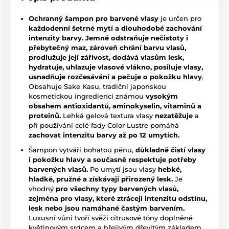
Ochranný šampon pro barvené vlasy
je určen pro
každodenní šetrné mytí a dlouhodobé zachování
intenzity barvy.
Jemně odstraňuje nečistoty i
přebytečný maz, zároveň chrání barvu vlasů,
prodlužuje její zářivost, dodává vlasům lesk,
hydratuje, uhlazuje vlasové vlákno, posiluje vlasy,
us
nadňuje rozče
sávání a pečuje o pokožku hlavy
.
Obsahuje Sake Kasu, tradiční japonskou
kosmetickou ingredienci známou
vysokým
obsahem antioxidantů, aminokyselin, vitaminů a
proteinů.
Lehká gelová textura vlasy
nezatěžuje
a
při používání celé řady Color Lustre pomáhá
zachovat intenzitu barvy až po 12 umytích.
Šampon vytváří bohatou pěnu,
důkladně čistí vlasy
i pokožku hlavy a současně respektuje potřeby
barvených vlasů.
Po umytí jsou vlasy
hebké,
hladké, pružné a získávají přirozený lesk.
Je
vhodný
pro všechny typy barvených vlasů,
zejména pro vlasy, které ztrácejí intenzitu odstínu,
lesk nebo jsou namáhané častým barvením.
Luxusní vůni tvoří svěží citrusové tóny doplněné
květinovým srdcem a hřejivým dřevitým základem.