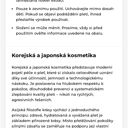
lannesiana flower extract
Pouze k zevnímu použití. Uchovávejte mimo dosah
dětí. Pokud se objeví podráždění pleti, ihned
přestaňte výrobek používat.
Složení se může měnit. Prosíme, vždy si před
použitím ověřte informace uvedené na obalu.
Korejská a japonská kosmetika
Korejská a japonská kosmetika představuje moderní
pojetí péče o pleť, které si získalo celosvětové uznání
díky své účinnosti, jemnosti a technologickému
náskoku. Je postavena na hlubokém respektu k
pokožce, dlouhodobé prevenci a systematickém
zlepšování kvality pleti – nikoli na rychlých,
agresivních řešeních.
Asijská filozofie krásy vychází z jednoduchého
principu: zdravá, hydratovaná a vyvážená pleť je
základem přirozené krásy. Místo přetěžování pokožky
silnými zásahy se zaměřuje na podporu její vlastní