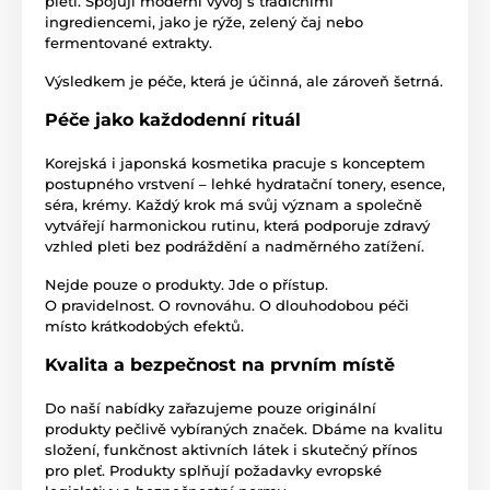
pleti. Spojují moderní vývoj s tradičními
ingrediencemi, jako je rýže, zelený čaj nebo
fermentované extrakty.
Výsledkem je péče, která je účinná, ale zároveň šetrná.
Péče jako každodenní rituál
Korejská i japonská kosmetika pracuje s konceptem
postupného vrstvení – lehké hydratační tonery, esence,
séra, krémy. Každý krok má svůj význam a společně
vytvářejí harmonickou rutinu, která podporuje zdravý
vzhled pleti bez podráždění a nadměrného zatížení.
Nejde pouze o produkty. Jde o přístup.
O pravidelnost. O rovnováhu. O dlouhodobou péči
místo krátkodobých efektů.
Kvalita a bezpečnost na prvním místě
Do naší nabídky zařazujeme pouze originální
produkty pečlivě vybíraných značek. Dbáme na kvalitu
složení, funkčnost aktivních látek i skutečný přínos
pro pleť. Produkty splňují požadavky evropské