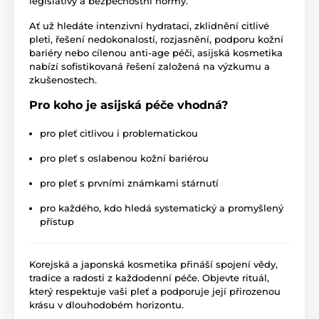
legislativy a bezpečnostní normy.
Ať už hledáte intenzivní hydrataci, zklidnění citlivé
pleti, řešení nedokonalostí, rozjasnění, podporu kožní
bariéry nebo cílenou anti-age péči, asijská kosmetika
nabízí sofistikovaná řešení založená na výzkumu a
zkušenostech.
Pro koho je asijská péče vhodná?
pro pleť citlivou i problematickou
pro pleť s oslabenou kožní bariérou
pro pleť s prvními známkami stárnutí
pro každého, kdo hledá systematický a promyšlený
přístup
Korejská a japonská kosmetika přináší spojení vědy,
tradice a radosti z každodenní péče. Objevte rituál,
který respektuje vaši pleť a podporuje její přirozenou
krásu v dlouhodobém horizontu.