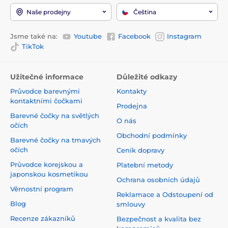
Naše prodejny
Čeština
Jsme také na:
Youtube
Facebook
Instagram
TikTok
Užitečné informace
Důležité odkazy
Průvodce barevnými
Kontakty
kontaktními čočkami
Prodejna
Barevné čočky na světlých
O nás
očích
Obchodní podmínky
Barevné čočky na tmavých
očích
Ceník dopravy
Průvodce korejskou a
Platební metody
japonskou kosmetikou
Ochrana osobních údajů
Věrnostní program
Reklamace a Odstoupení od
Blog
smlouvy
Recenze zákazníků
Bezpečnost a kvalita bez