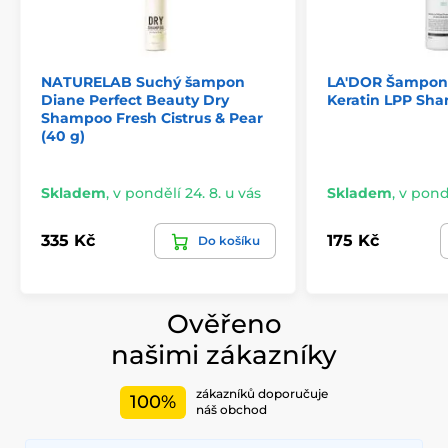
NATURELAB Suchý šampon
LA'DOR Šampon 
Diane Perfect Beauty Dry
Keratin LPP Sha
Shampoo Fresh Cistrus & Pear
(40 g)
Skladem
,
v pondělí 24. 8. u vás
Skladem
,
v pondě
335 Kč
175 Kč
Do košíku
Ověřeno
našimi zákazníky
zákazníků doporučuje
100%
náš obchod