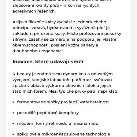
zlepšování kvality pleti – nikoli na rychlých,
agresivních řešeních.
Asijská filozofie krásy vychází z jednoduchého
principu: zdravá, hydratovaná a vyvážená pleť je
základem přirozené krásy. Místo přetěžování pokožky
silnými zásahy se zaměřuje na podporu její vlastní
obranyschopnosti, posílení kožní bariéry a
dlouhodobou regeneraci.
Inovace, které udávají směr
K-beauty je známá svou dynamikou a neustálým
vývojem. Korejské laboratoře patří mezi světovou
špičku v oblasti výzkumu aktivních látek a jejich
stabilních forem. Mezi typické prvky patří například:
fermentované složky pro lepší vstřebatelnost
pokročilé peptidové komplexy
moderní formy retinoidů a niacinamidu
spikulové a mikroenkapsulované technologie