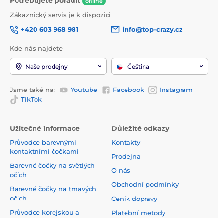
Potřebujete poradit
online
Zákaznický servis je k dispozici
+420 603 968 981
info@top-crazy.cz
Kde nás najdete
Naše prodejny
Čeština
Jsme také na:
Youtube
Facebook
Instagram
TikTok
Užitečné informace
Důležité odkazy
Průvodce barevnými
Kontakty
kontaktními čočkami
Prodejna
Barevné čočky na světlých
O nás
očích
Obchodní podmínky
Barevné čočky na tmavých
očích
Ceník dopravy
Průvodce korejskou a
Platební metody