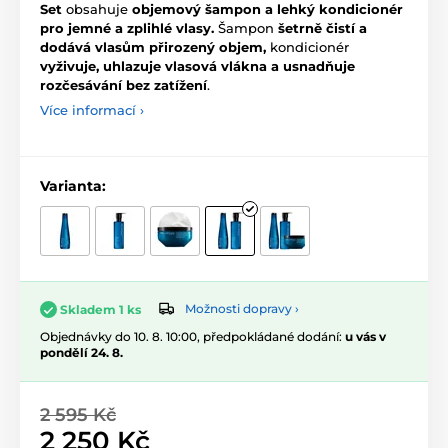
Set
obsahuje
objemový šampon a lehký kondicionér
pro jemné a zplihlé vlasy.
Šampon
šetrně čistí a
dodává vlasům přirozený objem,
kondicionér
vyživuje, uhlazuje vlasová vlákna a usnadňuje
rozčesávání bez zatížení
.
Více informací ›
Varianta:
Možnosti dopravy ›
Skladem 1 ks
Objednávky do 10. 8. 10:00, předpokládané dodání:
u vás v
pondělí 24. 8.
2 595 Kč
2 250 Kč