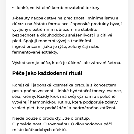
lehké, vrstvitelně kombinovatelné textury
J-beauty naopak staví na preciznosti, minimalismu a
důrazu na čistotu formulace. Japonské produkty bývají
vyvíjeny s extrémním důrazem na stabilitu,
bezpečnost a dlouhodobou snášenlivost i u citlivé
pleti. Spojují moderní vývoj s tradičními
ingrediencemi, jako je rýže, zelený čaj nebo
fermentované extrakty.
Výsledkem je péče, která je účinná, ale zároveň šetrná.
Péče jako každodenní rituál
Korejská i japonská kosmetika pracuje s konceptem
postupného vrstvení – lehké hydratační tonery, esence,
séra, krémy. Každý krok má svůj význam a společně
vytvářejí harmonickou rutinu, která podporuje zdravý
vzhled pleti bez podráždění a nadměrného zatížení.
Nejde pouze o produkty. Jde o přístup.
O pravidelnost. O rovnováhu. O dlouhodobou péči
místo krátkodobých efektů.