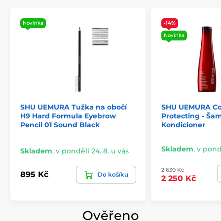
Novinka
-14%
Novinka
SHU UEMURA Tužka na obočí
SHU UEMURA Col
H9 Hard Formula Eyebrow
Protecting - Ša
Pencil 01 Sound Black
Kondicioner
Skladem
,
v pondě
Skladem
,
v pondělí 24. 8. u vás
2 630 Kč
895 Kč
Do košíku
2 250 Kč
Ověřeno