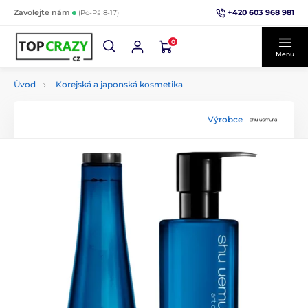
+420 603 968 981
Zavolejte nám
(Po-Pá 8-17)
0
Menu
Úvod
Korejská a japonská kosmetika
Výrobce