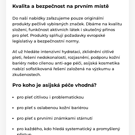
Kvalita a bezpečnost na prvním místě
Do naší nabídky zařazujeme pouze originální
produkty pečlivě vybíraných značek. Dbáme na kvalitu
složení, funkčnost aktivních látek i skutečný přínos
pro pleť. Produkty splňují požadavky evropské
legislativy a bezpečnostní normy.
Ať už hledáte intenzivní hydrataci, zklidnění citlivé
pleti, řešení nedokonalostí, rozjasnění, podporu kožní
bariéry nebo cílenou anti-age péči, asijská kosmetika
nabízí sofistikovaná řešení založená na výzkumu a
zkušenostech.
Pro koho je asijská péče vhodná?
pro pleť citlivou i problematickou
pro pleť s oslabenou kožní bariérou
pro pleť s prvními známkami stárnutí
pro každého, kdo hledá systematický a promyšlený
přístup