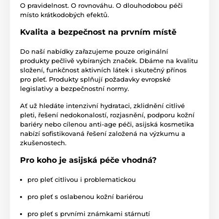
O pravidelnost. O rovnováhu. O dlouhodobou péči
místo krátkodobých efektů.
Kvalita a bezpečnost na prvním místě
Do naší nabídky zařazujeme pouze originální
produkty pečlivě vybíraných značek. Dbáme na kvalitu
složení, funkčnost aktivních látek i skutečný přínos
pro pleť. Produkty splňují požadavky evropské
legislativy a bezpečnostní normy.
Ať už hledáte intenzivní hydrataci, zklidnění citlivé
pleti, řešení nedokonalostí, rozjasnění, podporu kožní
bariéry nebo cílenou anti-age péči, asijská kosmetika
nabízí sofistikovaná řešení založená na výzkumu a
zkušenostech.
Pro koho je asijská péče vhodná?
pro pleť citlivou i problematickou
pro pleť s oslabenou kožní bariérou
pro pleť s prvními známkami stárnutí