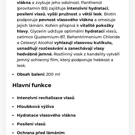
vlákna
a zvyšuje jeho odolnost. Panthenol
(provitamin B5) zajišťuje
intenzivní hydrataci
,
posílení vlasů
,
vyšší pružnost
a
větší lesk
. Biotin
podporuje
pevnost vlasového vlákna
a omezuje
jejich lámání. Kofein přispívá k
vitalitě pokožky
hlavy
. Glycerin udržuje optimální
hydrataci
vlasů,
zatímco Quaternium-87, Behentrimonium Chloride
a Cetearyl Alcohol
vyhlazují vlasovou kutikulu,
usnadňují rozčesávání a zanechávají vlasy
hedvábně jemné.
Rostlinný vosk z kandelily vytváří
jemný ochranný film, který podporuje hebkost a
lesk.
Obsah balení:
200 ml
Hlavní funkce
Intenzivní revitalizace vlasů
Hloubková výživa
Hydratace vlasového vlákna
Posílení vlasů
Ochrana před lámáním