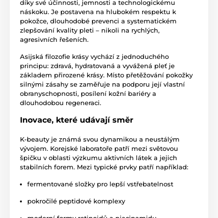
díky své účinnosti, jemnosti a technologickému
náskoku. Je postavena na hlubokém respektu k
pokožce, dlouhodobé prevenci a systematickém
zlepšování kvality pleti – nikoli na rychlých,
agresivních řešeních.
Asijská filozofie krásy vychází z jednoduchého
principu: zdravá, hydratovaná a vyvážená pleť je
základem přirozené krásy. Místo přetěžování pokožky
silnými zásahy se zaměřuje na podporu její vlastní
obranyschopnosti, posílení kožní bariéry a
dlouhodobou regeneraci.
Inovace, které udávají směr
K-beauty je známá svou dynamikou a neustálým
vývojem. Korejské laboratoře patří mezi světovou
špičku v oblasti výzkumu aktivních látek a jejich
stabilních forem. Mezi typické prvky patří například:
fermentované složky pro lepší vstřebatelnost
pokročilé peptidové komplexy
moderní formy retinoidů a niacinamidu