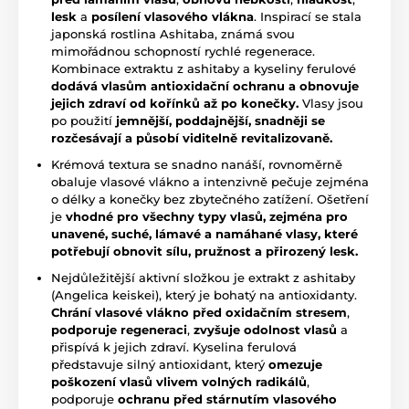
lesk
a
posílení vlasového vlákna
. Inspirací se stala
japonská rostlina Ashitaba, známá svou
mimořádnou schopností rychlé regenerace.
Kombinace extraktu z ashitaby a kyseliny ferulové
dodává vlasům antioxidační ochranu a obnovuje
jejich zdraví od kořínků až po konečky.
Vlasy jsou
po použití
jemnější, poddajnější, snadněji se
rozčesávají a působí viditelně revitalizovaně.
Krémová textura se snadno nanáší, rovnoměrně
obaluje vlasové vlákno a intenzivně pečuje zejména
o délky a konečky bez zbytečného zatížení. Ošetření
je
vhodné pro všechny typy vlasů, zejména pro
unavené, suché, lámavé a namáhané vlasy, které
potřebují obnovit sílu, pružnost a přirozený lesk.
Nejdůležitější aktivní složkou je extrakt z ashitaby
(Angelica keiskei), který je bohatý na antioxidanty.
Chrání vlasové vlákno před oxidačním stresem
,
podporuje regeneraci
,
zvyšuje odolnost vlasů
a
přispívá k jejich zdraví. Kyselina ferulová
představuje silný antioxidant, který
omezuje
poškození vlasů vlivem volných radikálů
,
podporuje
ochranu před stárnutím vlasového