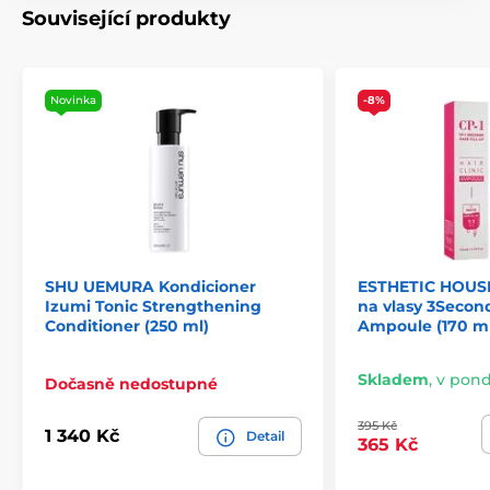
Související produkty
Novinka
-8%
SHU UEMURA Kondicioner
ESTHETIC HOUSE
Izumi Tonic Strengthening
na vlasy 3Second
Conditioner (250 ml)
Ampoule (170 ml
Skladem
,
v pondě
Dočasně nedostupné
395 Kč
1 340 Kč
Detail
365 Kč