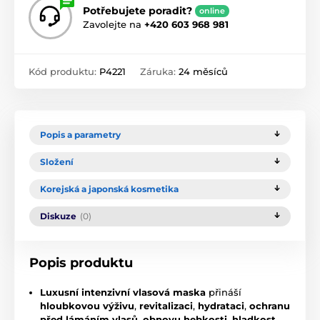
Potřebujete poradit?
online
Zavolejte na
+420 603 968 981
Kód produktu:
P4221
Záruka:
24 měsíců
Popis a parametry
Složení
Korejská a japonská kosmetika
Diskuze
(0)
Popis produktu
Luxusní intenzivní vlasová maska
přináší
hloubkovou výživu
,
revitalizaci
,
hydrataci
,
ochranu
před lámáním vlasů
,
obnovu hebkosti
,
hladkost
,