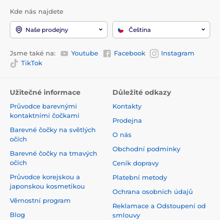
Kde nás najdete
Naše prodejny
Čeština
Jsme také na:
Youtube
Facebook
Instagram
TikTok
Užitečné informace
Důležité odkazy
Průvodce barevnými
Kontakty
kontaktními čočkami
Prodejna
Barevné čočky na světlých
O nás
očích
Obchodní podmínky
Barevné čočky na tmavých
očích
Ceník dopravy
Průvodce korejskou a
Platební metody
japonskou kosmetikou
Ochrana osobních údajů
Věrnostní program
Reklamace a Odstoupení od
Blog
smlouvy