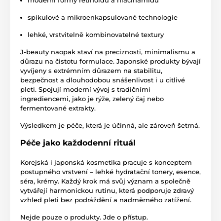
spikulové a mikroenkapsulované technologie
lehké, vrstvitelně kombinovatelné textury
J-beauty naopak staví na preciznosti, minimalismu a
důrazu na čistotu formulace. Japonské produkty bývají
vyvíjeny s extrémním důrazem na stabilitu,
bezpečnost a dlouhodobou snášenlivost i u citlivé
pleti. Spojují moderní vývoj s tradičními
ingrediencemi, jako je rýže, zelený čaj nebo
fermentované extrakty.
Výsledkem je péče, která je účinná, ale zároveň šetrná.
Péče jako každodenní rituál
Korejská i japonská kosmetika pracuje s konceptem
postupného vrstvení – lehké hydratační tonery, esence,
séra, krémy. Každý krok má svůj význam a společně
vytvářejí harmonickou rutinu, která podporuje zdravý
vzhled pleti bez podráždění a nadměrného zatížení.
Nejde pouze o produkty. Jde o přístup.