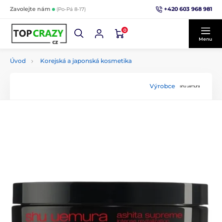
+420 603 968 981
Zavolejte nám
(Po-Pá 8-17)
0
Menu
Úvod
Korejská a japonská kosmetika
Výrobce