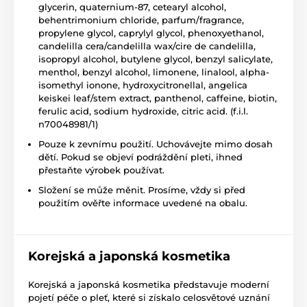
glycerin, quaternium-87, cetearyl alcohol,
behentrimonium chloride, parfum/fragrance,
propylene glycol, caprylyl glycol, phenoxyethanol,
candelilla cera/candelilla wax/cire de candelilla,
isopropyl alcohol, butylene glycol, benzyl salicylate,
menthol, benzyl alcohol, limonene, linalool, alpha-
isomethyl ionone, hydroxycitronellal, angelica
keiskei leaf/stem extract, panthenol, caffeine, biotin,
ferulic acid, sodium hydroxide, citric acid. (f.i.l.
n70048981/1)
Pouze k zevnímu použití. Uchovávejte mimo dosah
dětí. Pokud se objeví podráždění pleti, ihned
přestaňte výrobek používat.
Složení se může měnit. Prosíme, vždy si před
použitím ověřte informace uvedené na obalu.
Korejská a japonská kosmetika
Korejská a japonská kosmetika představuje moderní
pojetí péče o pleť, které si získalo celosvětové uznání