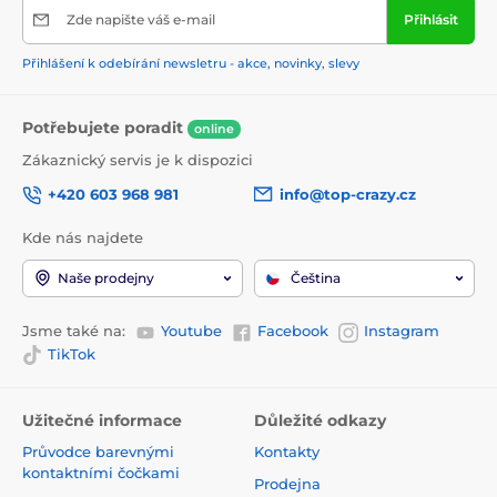
Zde napište váš e-mail
Přihlásit
Přihlášení k odebírání newsletru - akce, novinky, slevy
Potřebujete poradit
online
Zákaznický servis je k dispozici
+420 603 968 981
info@top-crazy.cz
Kde nás najdete
Naše prodejny
Čeština
Jsme také na:
Youtube
Facebook
Instagram
TikTok
Užitečné informace
Důležité odkazy
Průvodce barevnými
Kontakty
kontaktními čočkami
Prodejna