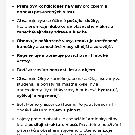
Prémiový kondicionér na vlasy
pro objem
a
obnovu poškozených vlasů.
Obsahuje vysoce účinné
pečující složky
,
které
pronikají hluboko do vlasového vlákna a
zanechávají vlasy zdravé a hladké.
Obnovuje poškozené vlasy, redukuje roztřepené
konečky a zanechává vlasy silnější a zdravější.
Regeneruje a opravuje povrchové i hluboké
vrstvy.
Dodává vlasům
hebkost, lesk a objem.
Obsahuje Olej z kamélie japonské. Olej, lisovaný za
studena, je bohatý na mastné kyseliny a
antioxidanty. Tyto látky vlasy hloubkově
hydratují,
vyživují a regenerují
.
Soft Memory Essence (Taurin, Polyquaternium-11)
dodává vlasům
objem a plnost.
Sojový protein obsahuje esenciální aminokyseliny,
které
posilují strukturu vlasů.
Pravidelné používání
přípravků s obsahem sojového proteinu
snižuje