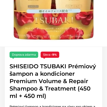
Doprava zdarma
Sleva
-9%
SHISEIDO TSUBAKI Prémiový
šampon a kondicioner
Premium Volume & Repair
Shampoo & Treatment (450
ml + 450 ml)
Prémiový šampon a kondicioner na vlasy pro objem a