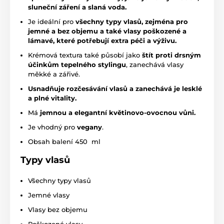
sluneční záření a slaná voda.
Je ideální pro
všechny typy vlasů, zejména pro
jemné a bez objemu a také vlasy poškozené a
lámavé, které potřebují extra péči a výživu.
Krémová textura také působí jako
štít proti drsným
účinkům tepelného stylingu
, zanechává vlasy
měkké a zářivé.
Usnadňuje rozčesávání vlasů a zanechává je lesklé
a plné vitality.
Má
jemnou a elegantní květinovo-ovocnou vůni.
Je vhodný pro
vegany
.
Obsah balení 450 ml
Typy vlasů
Všechny typy vlasů
Jemné vlasy
Vlasy bez objemu