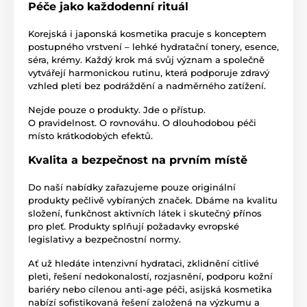
Péče jako každodenní rituál
Korejská i japonská kosmetika pracuje s konceptem
postupného vrstvení – lehké hydratační tonery, esence,
séra, krémy. Každý krok má svůj význam a společně
vytvářejí harmonickou rutinu, která podporuje zdravý
vzhled pleti bez podráždění a nadměrného zatížení.
Nejde pouze o produkty. Jde o přístup.
O pravidelnost. O rovnováhu. O dlouhodobou péči
místo krátkodobých efektů.
Kvalita a bezpečnost na prvním místě
Do naší nabídky zařazujeme pouze originální
produkty pečlivě vybíraných značek. Dbáme na kvalitu
složení, funkčnost aktivních látek i skutečný přínos
pro pleť. Produkty splňují požadavky evropské
legislativy a bezpečnostní normy.
Ať už hledáte intenzivní hydrataci, zklidnění citlivé
pleti, řešení nedokonalostí, rozjasnění, podporu kožní
bariéry nebo cílenou anti-age péči, asijská kosmetika
nabízí sofistikovaná řešení založená na výzkumu a