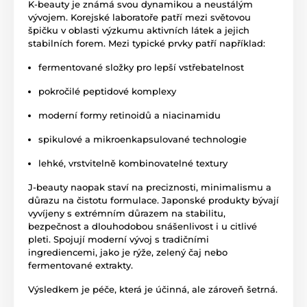
K-beauty je známá svou dynamikou a neustálým
vývojem. Korejské laboratoře patří mezi světovou
špičku v oblasti výzkumu aktivních látek a jejich
stabilních forem. Mezi typické prvky patří například:
fermentované složky pro lepší vstřebatelnost
pokročilé peptidové komplexy
moderní formy retinoidů a niacinamidu
spikulové a mikroenkapsulované technologie
lehké, vrstvitelně kombinovatelné textury
J-beauty naopak staví na preciznosti, minimalismu a
důrazu na čistotu formulace. Japonské produkty bývají
vyvíjeny s extrémním důrazem na stabilitu,
bezpečnost a dlouhodobou snášenlivost i u citlivé
pleti. Spojují moderní vývoj s tradičními
ingrediencemi, jako je rýže, zelený čaj nebo
fermentované extrakty.
Výsledkem je péče, která je účinná, ale zároveň šetrná.