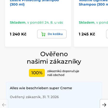
Lustre Protecting Shampoo
Volume Lightwe
(300 ml)
Shampoo (300 m
Skladem
,
v pondělí 24. 8. u vás
Skladem
,
v pondě
1 240 Kč
1 245 Kč
Do košíku
Ověřeno
našimi zákazníky
zákazníků doporučuje
100%
náš obchod
Alles wie beschrieben super Creme
Ověřený zákazník, 31. 7. 2026