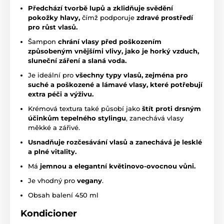
Předchází tvorbě lupů a zklidňuje svědění
pokožky hlavy,
čímž podporuje
zdravé prostředí
pro růst vlasů.
Šampon
chrání vlasy před poškozením
způsobeným vnějšími vlivy, jako je horký vzduch,
sluneční záření a slaná voda.
Je ideální pro
všechny typy vlasů, zejména pro
suché a poškozené a lámavé vlasy, které potřebují
extra péči a výživu.
Krémová textura také působí jako
štít proti drsným
účinkům tepelného stylingu
, zanechává vlasy
měkké a zářivé.
Usnadňuje rozčesávání vlasů a zanechává je lesklé
a plné vitality.
Má
jemnou a elegantní květinovo-ovocnou vůni.
Je vhodný pro
vegany
.
Obsah balení 450 ml
Kondicioner