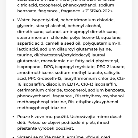
citric acid, tocopherol, phenoxyethanol, sodium
benzoate, fragrance , fragrance ＜Z131740-202＞
Water, isopentyldiol, behentrimonium chloride,
glycerin, stearyl alcohol, behenyl alcohol,
dimethicone, cetanol, aminopropyl dimethicone,
steartrimonium chloride, polysilicone-13, squalane,
aspartic acid, camellia seed oil, polyquaternium-11,
lactic acid, sodium dilauroyl glutamate lysine,
taurine, di(phytosteryl/octyldodecyl) lauroyl
glutamate, macadamia nut fatty acid phytosteryl,
isopropanol, DPG, isopropyl myristate, PEG-2 laurate,
amodimethicone, sodium methyl taurate, salicylic
acid, PPG-2-deceth-12, lauryltrimonium chloride, C13-
16 isoparaffin, disodium EDTA, C10-13 isoparaffin,
cetrimonium chloride, tocopherol, sodium benzoate,
phenoxyethanol, fragrance , Bisethylhexyloxyphenol
methoxyphenyl triazine, Bis-ethylhexyloxyphenol
methoxyphenyl triazine
Pouze k zevnímu použití. Uchovávejte mimo dosah
dětí. Pokud se objeví podráždění pleti, ihned
přestaňte výrobek používat.
Složení se může měnit. Prosíme, vždy si před