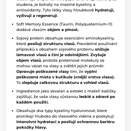
studena, je bohatý na mastné kyseliny a
antioxidanty. Tyto látky vlasy hloubkově
hydratují,
vyživují a regenerují
.
Soft Memory Essence (Taurin, Polyquaternium-11)
dodává vlasům
objem a plnost.
Sojový protein obsahuje esenciální aminokyseliny,
které
posilují strukturu vlasů.
Pravidelné používání
přípravků s obsahem sojového proteinu
snižuje
lámavost vlasů a činí je odolnějšími.
Zvyšuje
objem vlasů
, protože proteinové molekuly se
mohou vázat na vlasy a zvětšit jejich průměr.
Opravuje
poškozené vlasy
tím, že
vyplní
poškozená místa v kutikule (vnější vrstva vlasu).
To
zlepšuje celkovou strukturu a vzhled vlasů.
Ingredience jako skvalan a extrakt z mateří kašičky
zajišťují, že vaše vlasy zůstanou
lesklé a zdravé po
každém použití.
Obsahuje dva typy kyseliny hyaluronové, které
pronikají hluboko do vlasového vlákna a poskytují
intenzivní hydrataci a posilují ochrannou bariéru
pokožky hlavy.