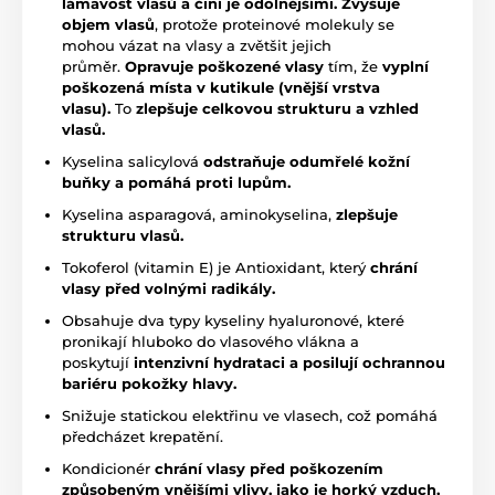
lámavost vlasů a činí je odolnějšími.
Zvyšuje
objem vlasů
, protože proteinové molekuly se
mohou vázat na vlasy a zvětšit jejich
průměr.
Opravuje
poškozené vlasy
tím, že
vyplní
poškozená místa v kutikule (vnější vrstva
vlasu).
To
zlepšuje celkovou strukturu a vzhled
vlasů.
Kyselina salicylová
odstraňuje odumřelé kožní
buňky a pomáhá proti lupům.
Kyselina asparagová, aminokyselina,
zlepšuje
strukturu vlasů.
Tokoferol (vitamin E) je Antioxidant, který
chrání
vlasy před volnými radikály.
Obsahuje dva typy kyseliny hyaluronové, které
pronikají hluboko do vlasového vlákna a
poskytují
intenzivní hydrataci a posilují ochrannou
bariéru pokožky hlavy.
Snižuje statickou elektřinu ve vlasech, což pomáhá
předcházet krepatění.
Kondicionér
chrání vlasy před poškozením
způsobeným vnějšími vlivy, jako je horký vzduch,