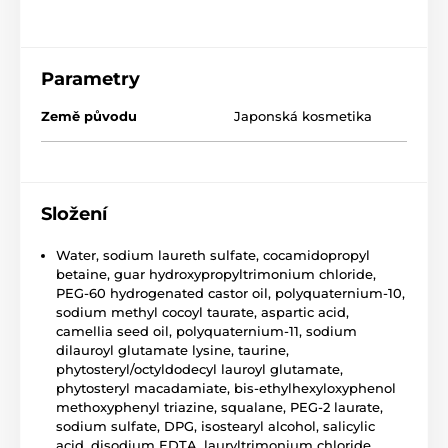
Parametry
Země původu
Japonská kosmetika
Složení
Water, sodium laureth sulfate, cocamidopropyl
betaine, guar hydroxypropyltrimonium chloride,
PEG-60 hydrogenated castor oil, polyquaternium-10,
sodium methyl cocoyl taurate, aspartic acid,
camellia seed oil, polyquaternium-11, sodium
dilauroyl glutamate lysine, taurine,
phytosteryl/octyldodecyl lauroyl glutamate,
phytosteryl macadamiate, bis-ethylhexyloxyphenol
methoxyphenyl triazine, squalane, PEG-2 laurate,
sodium sulfate, DPG, isostearyl alcohol, salicylic
acid, disodium EDTA, lauryltrimonium chloride,