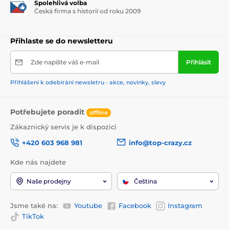
Spolehlivá volba
Česká firma s historií od roku 2009
Přihlaste se do newsletteru
Zde napište váš e-mail
Přihlásit
Přihlášení k odebírání newsletru - akce, novinky, slevy
Potřebujete poradit
offline
Zákaznický servis je k dispozici
+420 603 968 981
info@top-crazy.cz
Kde nás najdete
Naše prodejny
Čeština
Jsme také na:
Youtube
Facebook
Instagram
TikTok