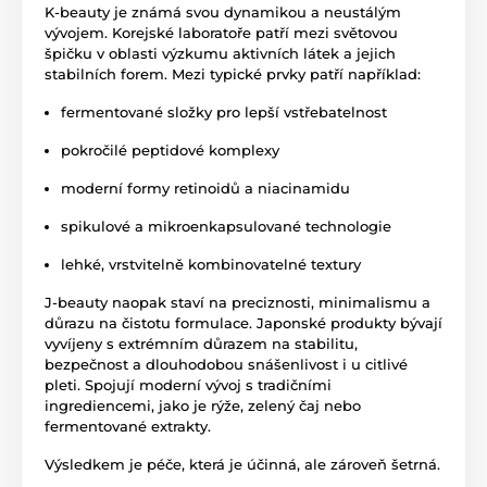
K-beauty je známá svou dynamikou a neustálým
vývojem. Korejské laboratoře patří mezi světovou
špičku v oblasti výzkumu aktivních látek a jejich
stabilních forem. Mezi typické prvky patří například:
fermentované složky pro lepší vstřebatelnost
pokročilé peptidové komplexy
moderní formy retinoidů a niacinamidu
spikulové a mikroenkapsulované technologie
lehké, vrstvitelně kombinovatelné textury
J-beauty naopak staví na preciznosti, minimalismu a
důrazu na čistotu formulace. Japonské produkty bývají
vyvíjeny s extrémním důrazem na stabilitu,
bezpečnost a dlouhodobou snášenlivost i u citlivé
pleti. Spojují moderní vývoj s tradičními
ingrediencemi, jako je rýže, zelený čaj nebo
fermentované extrakty.
Výsledkem je péče, která je účinná, ale zároveň šetrná.