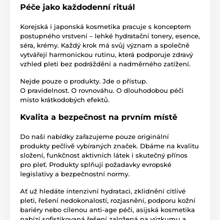
Péče jako každodenní rituál
Korejská i japonská kosmetika pracuje s konceptem
postupného vrstvení – lehké hydratační tonery, esence,
séra, krémy. Každý krok má svůj význam a společně
vytvářejí harmonickou rutinu, která podporuje zdravý
vzhled pleti bez podráždění a nadměrného zatížení.
Nejde pouze o produkty. Jde o přístup.
O pravidelnost. O rovnováhu. O dlouhodobou péči
místo krátkodobých efektů.
Kvalita a bezpečnost na prvním místě
Do naší nabídky zařazujeme pouze originální
produkty pečlivě vybíraných značek. Dbáme na kvalitu
složení, funkčnost aktivních látek i skutečný přínos
pro pleť. Produkty splňují požadavky evropské
legislativy a bezpečnostní normy.
Ať už hledáte intenzivní hydrataci, zklidnění citlivé
pleti, řešení nedokonalostí, rozjasnění, podporu kožní
bariéry nebo cílenou anti-age péči, asijská kosmetika
nabízí sofistikovaná řešení založená na výzkumu a