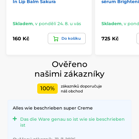
In Lip Balm Sakura
sérum Brighteni
Skladem
,
v pondělí 24. 8. u vás
Skladem
,
v pondě
160 Kč
725 Kč
Do košíku
Ověřeno
našimi zákazníky
zákazníků doporučuje
100%
náš obchod
Alles wie beschrieben super Creme
Das die Ware genau so ist wie sie beschrieben
ist