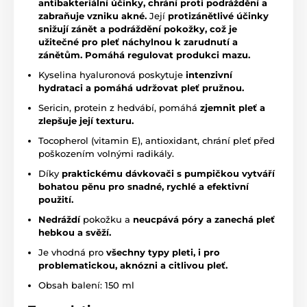
antibakteriální účinky,
chrání proti podráždění a
zabraňuje vzniku akné.
Její
protizánětlivé účinky
s
nižují zánět a podráždění pokožky, což je
užitečné pro pleť náchylnou k zarudnutí a
zánětům.
Pomáhá regulovat produkci mazu.
Kyselina hyaluronová poskytuje
intenzivní
hydrataci a pomáhá udržovat pleť pružnou.
Sericin, protein z hedvábí, pomáhá
zjemnit pleť a
zlepšuje její texturu.
Tocopherol (vitamin E), antioxidant, chrání pleť před
poškozením volnými radikály.
Díky
praktickému dávkovači s pumpičkou vytváří
bohatou pěnu pro snadné, rychlé a efektivní
použití.
Nedráždí
pokožku a
neucpává póry a zanechá pleť
hebkou a svěží.
Je vhodná pro
všechny typy pleti, i pro
problematickou, aknózni a citlivou pleť.
Obsah balení: 150 ml