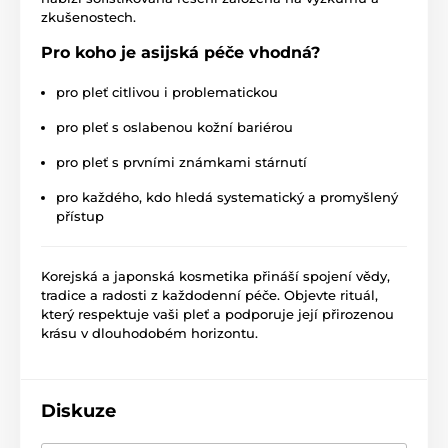
zkušenostech.
Pro koho je asijská péče vhodná?
pro pleť citlivou i problematickou
pro pleť s oslabenou kožní bariérou
pro pleť s prvními známkami stárnutí
pro každého, kdo hledá systematický a promyšlený
přístup
Korejská a japonská kosmetika přináší spojení vědy,
tradice a radosti z každodenní péče. Objevte rituál,
který respektuje vaši pleť a podporuje její přirozenou
krásu v dlouhodobém horizontu.
Diskuze