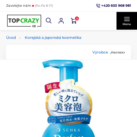
+420 603 968 981
Zavolejte nám
(Po-Pá 8-17)
0
Menu
Úvod
Korejská a japonská kosmetika
Výrobce