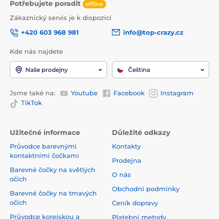
Potřebujete poradit
offline
Zákaznický servis je k dispozici
+420 603 968 981
info@top-crazy.cz
Kde nás najdete
Naše prodejny
Čeština
Jsme také na:
Youtube
Facebook
Instagram
TikTok
Užitečné informace
Důležité odkazy
Průvodce barevnými
Kontakty
kontaktními čočkami
Prodejna
Barevné čočky na světlých
O nás
očích
Obchodní podmínky
Barevné čočky na tmavých
očích
Ceník dopravy
Průvodce korejskou a
Platební metody