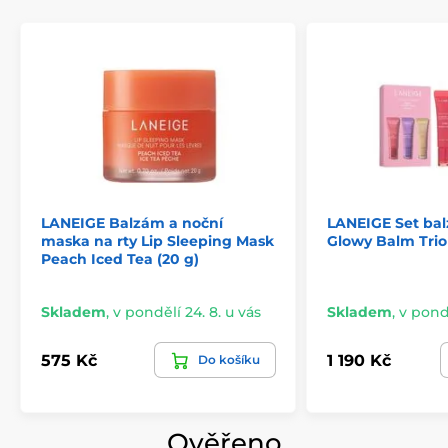
LANEIGE Balzám a noční
LANEIGE Set bal
maska na rty Lip Sleeping Mask
Glowy Balm Trio 
Peach Iced Tea (20 g)
Skladem
,
v pondělí 24. 8. u vás
Skladem
,
v pondě
575 Kč
1 190 Kč
Do košíku
Ověřeno