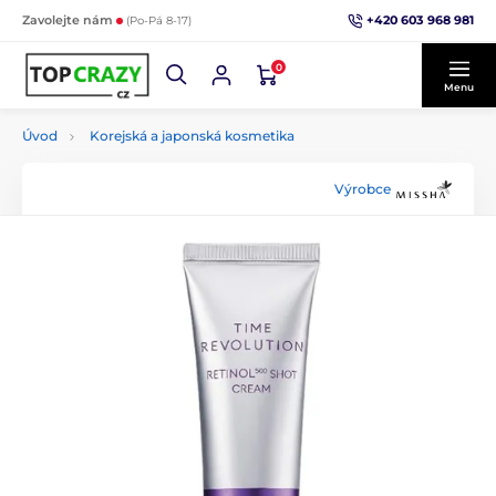
+420 603 968 981
Zavolejte nám
(Po-Pá 8-17)
0
Menu
Úvod
Korejská a japonská kosmetika
Výrobce