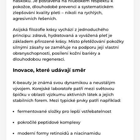
náskoku. Je postavena na hlubokém respektu k
pokožce, dlouhodobé prevenci a systematickém
zlepšování kvality pleti – nikoli na rychlých,
agresivních řešeních.
Asijská filozofie krásy vychází z jednoduchého
principu: zdravá, hydratovaná a vyvážená pleť je
základem přirozené krásy. Místo přetěžování pokožky
silnými zásahy se zaměřuje na podporu její vlastní
obranyschopnosti, posílení kožní bariéry a
dlouhodobou regeneraci.
Inovace, které udávají směr
K-beauty je známá svou dynamikou a neustálým
vývojem. Korejské laboratoře patří mezi světovou
špičku v oblasti výzkumu aktivních látek a jejich
stabilních forem. Mezi typické prvky patří například:
fermentované složky pro lepší vstřebatelnost
pokročilé peptidové komplexy
moderní formy retinoidů a niacinamidu