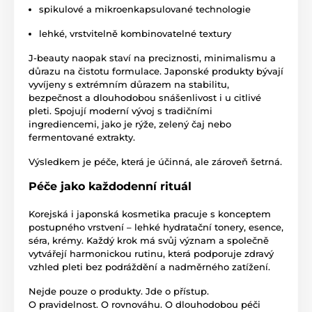
spikulové a mikroenkapsulované technologie
lehké, vrstvitelně kombinovatelné textury
J-beauty naopak staví na preciznosti, minimalismu a
důrazu na čistotu formulace. Japonské produkty bývají
vyvíjeny s extrémním důrazem na stabilitu,
bezpečnost a dlouhodobou snášenlivost i u citlivé
pleti. Spojují moderní vývoj s tradičními
ingrediencemi, jako je rýže, zelený čaj nebo
fermentované extrakty.
Výsledkem je péče, která je účinná, ale zároveň šetrná.
Péče jako každodenní rituál
Korejská i japonská kosmetika pracuje s konceptem
postupného vrstvení – lehké hydratační tonery, esence,
séra, krémy. Každý krok má svůj význam a společně
vytvářejí harmonickou rutinu, která podporuje zdravý
vzhled pleti bez podráždění a nadměrného zatížení.
Nejde pouze o produkty. Jde o přístup.
O pravidelnost. O rovnováhu. O dlouhodobou péči