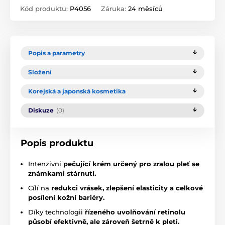
Kód produktu:
P4056
Záruka:
24 měsíců
Popis a parametry
Složení
Korejská a japonská kosmetika
Diskuze
(0)
Popis produktu
Intenzivní
pečující krém určený pro zralou pleť se
známkami stárnutí.
Cílí na
redukci vrásek, zlepšení elasticity a celkové
posílení kožní bariéry.
Díky technologii
řízeného uvolňování retinolu
působí efektivně, ale zároveň šetrně k pleti.