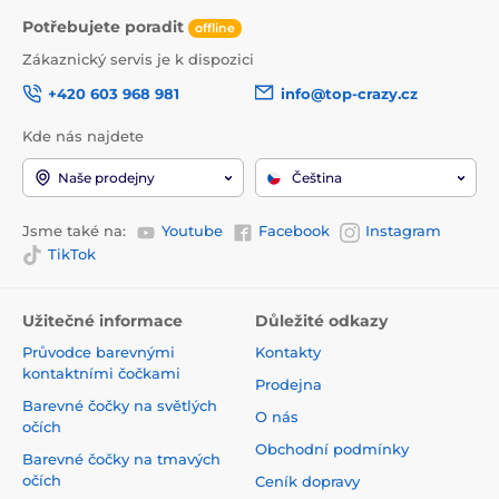
Potřebujete poradit
offline
Zákaznický servis je k dispozici
+420 603 968 981
info@top-crazy.cz
Kde nás najdete
Naše prodejny
Čeština
Jsme také na:
Youtube
Facebook
Instagram
TikTok
Užitečné informace
Důležité odkazy
Průvodce barevnými
Kontakty
kontaktními čočkami
Prodejna
Barevné čočky na světlých
O nás
očích
Obchodní podmínky
Barevné čočky na tmavých
očích
Ceník dopravy