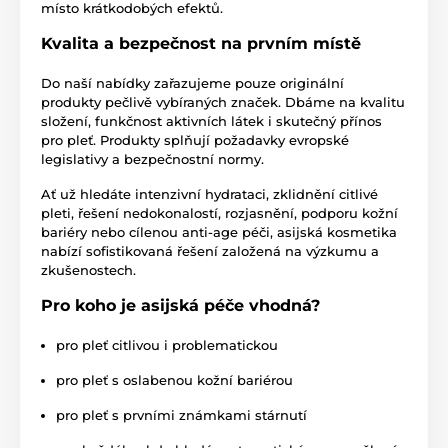
místo krátkodobých efektů.
Kvalita a bezpečnost na prvním místě
Do naší nabídky zařazujeme pouze originální
produkty pečlivě vybíraných značek. Dbáme na kvalitu
složení, funkčnost aktivních látek i skutečný přínos
pro pleť. Produkty splňují požadavky evropské
legislativy a bezpečnostní normy.
Ať už hledáte intenzivní hydrataci, zklidnění citlivé
pleti, řešení nedokonalostí, rozjasnění, podporu kožní
bariéry nebo cílenou anti-age péči, asijská kosmetika
nabízí sofistikovaná řešení založená na výzkumu a
zkušenostech.
Pro koho je asijská péče vhodná?
pro pleť citlivou i problematickou
pro pleť s oslabenou kožní bariérou
pro pleť s prvními známkami stárnutí