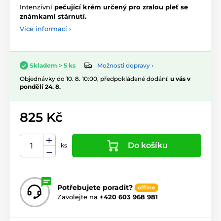
Intenzivní
pečující krém určený pro zralou pleť se
známkami stárnutí.
Více informací ›
Možnosti dopravy ›
Skladem > 5 ks
Objednávky do 10. 8. 10:00, předpokládané dodání:
u vás v
pondělí 24. 8.
825 Kč
Do košíku
ks
Potřebujete poradit?
offline
Zavolejte na
+420 603 968 981