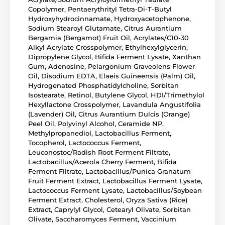
Copolymer, Pentaerythrityl Tetra-Di-T-Butyl
Hydroxyhydrocinnamate, Hydroxyacetophenone,
Sodium Stearoyl Glutamate, Citrus Aurantium
Bergamia (Bergamot) Fruit Oil, Acrylates/C10-30
Alkyl Acrylate Crosspolymer, Ethylhexylglycerin,
Dipropylene Glycol, Bifida Ferment Lysate, Xanthan
Gum, Adenosine, Pelargonium Graveolens Flower
Oil, Disodium EDTA, Elaeis Guineensis (Palm) Oil,
Hydrogenated Phosphatidylcholine, Sorbitan
Isostearate, Retinol, Butylene Glycol, HDI/Trimethylol
Hexyllactone Crosspolymer, Lavandula Angustifolia
(Lavender) Oil, Citrus Aurantium Dulcis (Orange)
Peel Oil, Polyvinyl Alcohol, Ceramide NP,
Methylpropanediol, Lactobacillus Ferment,
Tocopherol, Lactococcus Ferment,
Leuconostoc/Radish Root Ferment Filtrate,
Lactobacillus/Acerola Cherry Ferment, Bifida
Ferment Filtrate, Lactobacillus/Punica Granatum
Fruit Ferment Extract, Lactobacillus Ferment Lysate,
Lactococcus Ferment Lysate, Lactobacillus/Soybean
Ferment Extract, Cholesterol, Oryza Sativa (Rice)
Extract, Caprylyl Glycol, Cetearyl Olivate, Sorbitan
Olivate, Saccharomyces Ferment, Vaccinium