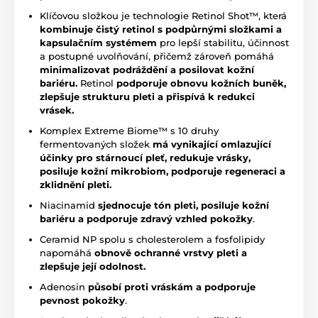
Klíčovou složkou je technologie Retinol Shot™, která
kombinuje čistý retinol s podpůrnými složkami a
kapsulačním systémem
pro lepší stabilitu, účinnost
a postupné uvolňování, přičemž zároveň pomáhá
minimalizovat podráždění a posilovat kožní
bariéru.
Retinol
podporuje obnovu kožních buněk,
zlepšuje strukturu pleti a přispívá k redukci
vrásek.
Komplex Extreme Biome™ s 10 druhy
fermentovaných složek
má
vynikající omlazující
účinky pro stárnoucí pleť, redukuje vrásky,
posiluje kožní mikrobiom, podporuje regeneraci a
zklidnění pleti.
Niacinamid
sjednocuje tón pleti, posiluje kožní
bariéru a podporuje zdravý vzhled pokožky
.
Ceramid NP spolu s cholesterolem a fosfolipidy
napomáhá
obnově ochranné vrstvy pleti a
zlepšuje její odolnost.
Adenosin
působí proti vráskám a podporuje
pevnost pokožky
.