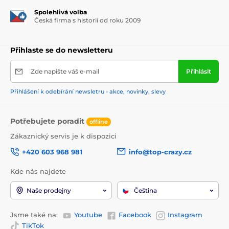
Spolehlivá volba
Česká firma s historií od roku 2009
Přihlaste se do newsletteru
Zde napište váš e-mail
Přihlásit
Přihlášení k odebírání newsletru - akce, novinky, slevy
Potřebujete poradit
offline
Zákaznický servis je k dispozici
+420 603 968 981
info@top-crazy.cz
Kde nás najdete
Naše prodejny
Čeština
Jsme také na:
Youtube
Facebook
Instagram
TikTok