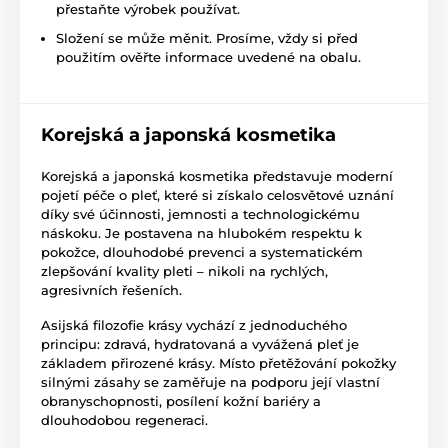
přestaňte výrobek používat.
Složení se může měnit. Prosíme, vždy si před
použitím ověřte informace uvedené na obalu.
Korejská a japonská kosmetika
Korejská a japonská kosmetika představuje moderní
pojetí péče o pleť, které si získalo celosvětové uznání
díky své účinnosti, jemnosti a technologickému
náskoku. Je postavena na hlubokém respektu k
pokožce, dlouhodobé prevenci a systematickém
zlepšování kvality pleti – nikoli na rychlých,
agresivních řešeních.
Asijská filozofie krásy vychází z jednoduchého
principu: zdravá, hydratovaná a vyvážená pleť je
základem přirozené krásy. Místo přetěžování pokožky
silnými zásahy se zaměřuje na podporu její vlastní
obranyschopnosti, posílení kožní bariéry a
dlouhodobou regeneraci.