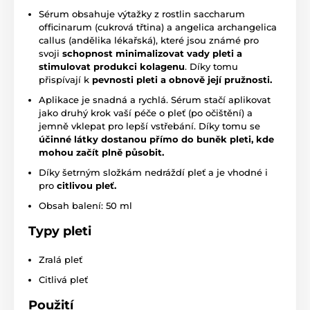
Sérum obsahuje výtažky z rostlin saccharum
officinarum (cukrová třtina) a angelica archangelica
callus (andělika lékařská), které jsou známé pro
svoji
schopnost minimalizovat vady pleti a
stimulovat produkci kolagenu
. Díky tomu
přispívají k
pevnosti pleti a obnově její pružnosti.
Aplikace je snadná a rychlá. Sérum stačí aplikovat
jako druhý krok vaší péče o pleť (po očištění) a
jemně vklepat pro lepší vstřebání. Díky tomu se
účinné látky dostanou přímo do buněk pleti, kde
mohou začít plně působit.
Díky šetrným složkám nedráždí pleť a je vhodné i
pro
citlivou pleť.
Obsah balení: 50 ml
Typy pleti
Zralá pleť
Citlivá pleť
Použití