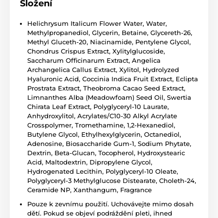
Složení
Helichrysum Italicum Flower Water, Water,
Methylpropanediol, Glycerin, Betaine, Glycereth-26,
Methyl Gluceth-20, Niacinamide, Pentylene Glycol,
Chondrus Crispus Extract, Xylitylglucoside,
Saccharum Officinarum Extract, Angelica
Archangelica Callus Extract, Xylitol, Hydrolyzed
Hyaluronic Acid, Coccinia Indica Fruit Extract, Eclipta
Prostrata Extract, Theobroma Cacao Seed Extract,
Limnanthes Alba (Meadowfoam) Seed Oil, Swertia
Chirata Leaf Extract, Polyglyceryl-10 Laurate,
Anhydroxylitol, Acrylates/C10-30 Alkyl Acrylate
Crosspolymer, Tromethamine, 1,2-Hexanediol,
Butylene Glycol, Ethylhexylglycerin, Octanediol,
Adenosine, Biosaccharide Gum-1, Sodium Phytate,
Dextrin, Beta-Glucan, Tocopherol, Hydroxystearic
Acid, Maltodextrin, Dipropylene Glycol,
Hydrogenated Lecithin, Polyglyceryl-10 Oleate,
Polyglyceryl-3 Methylglucose Distearate, Choleth-24,
Ceramide NP, Xanthangum, Fragrance
Pouze k zevnímu použití. Uchovávejte mimo dosah
dětí. Pokud se objeví podráždění pleti, ihned