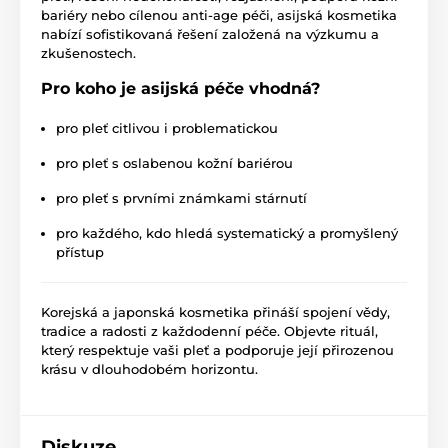
bariéry nebo cílenou anti-age péči, asijská kosmetika
nabízí sofistikovaná řešení založená na výzkumu a
zkušenostech.
Pro koho je asijská péče vhodná?
pro pleť citlivou i problematickou
pro pleť s oslabenou kožní bariérou
pro pleť s prvními známkami stárnutí
pro každého, kdo hledá systematický a promyšlený
přístup
Korejská a japonská kosmetika přináší spojení vědy,
tradice a radosti z každodenní péče. Objevte rituál,
který respektuje vaši pleť a podporuje její přirozenou
krásu v dlouhodobém horizontu.
Diskuze