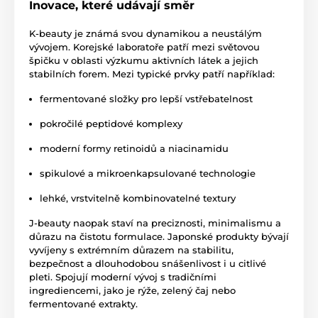
Inovace, které udávají směr
K-beauty je známá svou dynamikou a neustálým
vývojem. Korejské laboratoře patří mezi světovou
špičku v oblasti výzkumu aktivních látek a jejich
stabilních forem. Mezi typické prvky patří například:
fermentované složky pro lepší vstřebatelnost
pokročilé peptidové komplexy
moderní formy retinoidů a niacinamidu
spikulové a mikroenkapsulované technologie
lehké, vrstvitelně kombinovatelné textury
J-beauty naopak staví na preciznosti, minimalismu a
důrazu na čistotu formulace. Japonské produkty bývají
vyvíjeny s extrémním důrazem na stabilitu,
bezpečnost a dlouhodobou snášenlivost i u citlivé
pleti. Spojují moderní vývoj s tradičními
ingrediencemi, jako je rýže, zelený čaj nebo
fermentované extrakty.