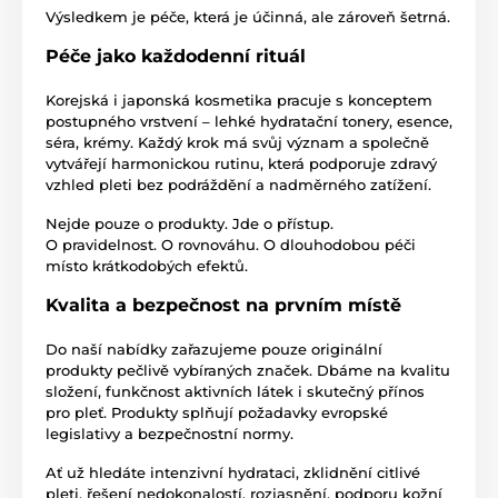
Výsledkem je péče, která je účinná, ale zároveň šetrná.
Péče jako každodenní rituál
Korejská i japonská kosmetika pracuje s konceptem
postupného vrstvení – lehké hydratační tonery, esence,
séra, krémy. Každý krok má svůj význam a společně
vytvářejí harmonickou rutinu, která podporuje zdravý
vzhled pleti bez podráždění a nadměrného zatížení.
Nejde pouze o produkty. Jde o přístup.
O pravidelnost. O rovnováhu. O dlouhodobou péči
místo krátkodobých efektů.
Kvalita a bezpečnost na prvním místě
Do naší nabídky zařazujeme pouze originální
produkty pečlivě vybíraných značek. Dbáme na kvalitu
složení, funkčnost aktivních látek i skutečný přínos
pro pleť. Produkty splňují požadavky evropské
legislativy a bezpečnostní normy.
Ať už hledáte intenzivní hydrataci, zklidnění citlivé
pleti, řešení nedokonalostí, rozjasnění, podporu kožní