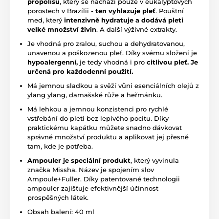
propolisu
, který se nachází pouze v eukalyptových
porostech v Brazílii -
ten vyhlazuje pleť
. Pouštní
med, který
intenzivně hydratuje a dodává pleti
velké množství živin
. A další výživné extrakty.
Je vhodná pro zralou, suchou a dehydratovanou,
unavenou a poškozenou pleť. Díky svému složení je
hypoalergenní,
je tedy vhodná i pro
citlivou pleť. Je
určená pro každodenní použití.
Má jemnou sladkou a svěží vůni esenciálních olejů z
ylang ylang, damašské růže a heřmánku.
Má lehkou a jemnou konzistenci pro rychlé
vstřebání do pleti bez lepivého pocitu. Díky
praktickému kapátku můžete snadno dávkovat
správné množství produktu a aplikovat jej přesně
tam, kde je potřeba.
Ampouler je speciální produkt
, který vyvinula
značka Missha. Název je spojením slov
Ampoule+Fuller. Díky patentované technologii
ampouler zajišťuje efektivnější účinnost
prospěšných látek.
Obsah balení: 40 ml