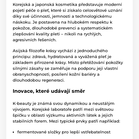
Korejská a japonská kosmetika představuje moderní
pojetí péče o pleť, které si získalo celosvětové uznání
díky své účinnosti, jemnosti a technologickému
náskoku. Je postavena na hlubokém respektu k
pokožce, dlouhodobé prevenci a systematickém
zlepšování kvality pleti – nikoli na rychlých,
agresivních řešeních.
Asijská filozofie krásy vychází z jednoduchého
principu: zdravá, hydratovaná a vyvážená pleť je
základem přirozené krásy. Místo přetěžování pokožky
silnými zásahy se zaměřuje na podporu její vlastní
obranyschopnosti, posílení kožní bariéry a
dlouhodobou regeneraci.
Inovace, které udávají směr
K-beauty je známá svou dynamikou a neustálým
vývojem. Korejské laboratoře patří mezi světovou
špičku v oblasti výzkumu aktivních látek a jejich
stabilních forem. Mezi typické prvky patří například:
fermentované složky pro lepší vstřebatelnost