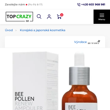
+420 603 968 981
Zavolejte nám
(Po-Pá 8-17)
0
Menu
Úvod
Korejská a japonská kosmetika
Výrobce