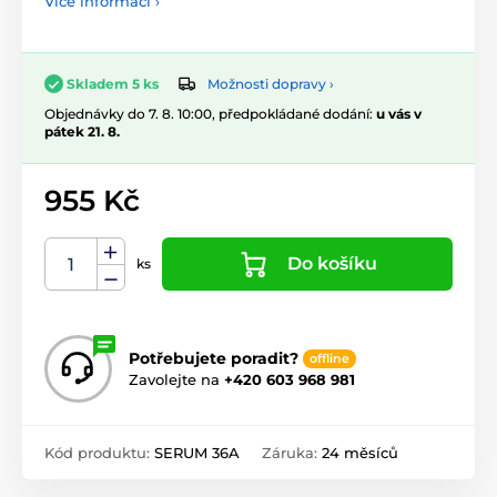
Více informací ›
Možnosti dopravy ›
Skladem 5 ks
Objednávky do 7. 8. 10:00, předpokládané dodání:
u vás v
pátek 21. 8.
955 Kč
Do košíku
ks
Potřebujete poradit?
offline
Zavolejte na
+420 603 968 981
Kód produktu:
SERUM 36A
Záruka:
24 měsíců