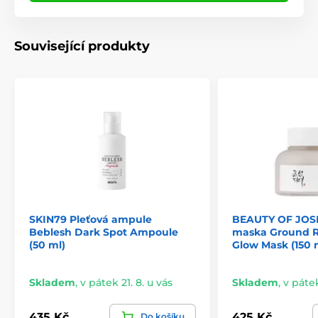
Související produkty
SKIN79 Pleťová ampule
BEAUTY OF JOS
Beblesh Dark Spot Ampoule
maska Ground R
(50 ml)
Glow Mask (150 
Skladem
,
v pátek 21. 8. u vás
Skladem
,
v pátek
435 Kč
425 Kč
Do košíku