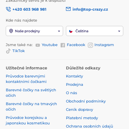
Zákaznický servis je k dispozici
+420 603 968 981
info@top-crazy.cz
Kde nás najdete
Naše prodejny
Čeština
Jsme také na:
Youtube
Facebook
Instagram
TikTok
Užitečné informace
Důležité odkazy
Průvodce barevnými
Kontakty
kontaktními čočkami
Prodejna
Barevné čočky na světlých
O nás
očích
Obchodní podmínky
Barevné čočky na tmavých
očích
Ceník dopravy
Průvodce korejskou a
Platební metody
japonskou kosmetikou
Ochrana osobních údajů