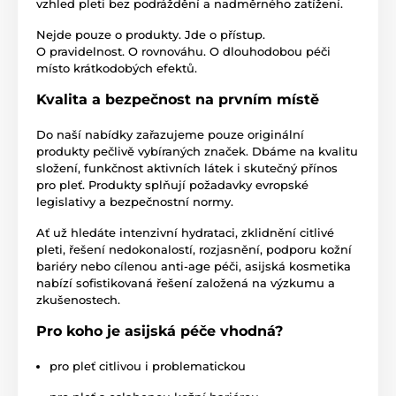
vzhled pleti bez podráždění a nadměrného zatížení.
Nejde pouze o produkty. Jde o přístup.
O pravidelnost. O rovnováhu. O dlouhodobou péči
místo krátkodobých efektů.
Kvalita a bezpečnost na prvním místě
Do naší nabídky zařazujeme pouze originální
produkty pečlivě vybíraných značek. Dbáme na kvalitu
složení, funkčnost aktivních látek i skutečný přínos
pro pleť. Produkty splňují požadavky evropské
legislativy a bezpečnostní normy.
Ať už hledáte intenzivní hydrataci, zklidnění citlivé
pleti, řešení nedokonalostí, rozjasnění, podporu kožní
bariéry nebo cílenou anti-age péči, asijská kosmetika
nabízí sofistikovaná řešení založená na výzkumu a
zkušenostech.
Pro koho je asijská péče vhodná?
pro pleť citlivou i problematickou