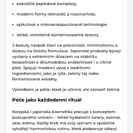
pokročilé peptidové komplexy
moderní formy retinoidů a niacinamidu
spikulové a mikroenkapsulované technologie
lehké, vrstvitelně kombinovatelné textury
J-beauty naopak staví na preciznosti, minimalismu a
důrazu na čistotu formulace. Japonské produkty bývají
vyvíjeny s extrémním důrazem na stabilitu,
bezpečnost a dlouhodobou snášenlivost i u citlivé
pleti. Spojují moderní vývoj s tradičními
ingrediencemi, jako je rýže, zelený čaj nebo
fermentované extrakty.
Výsledkem je péče, která je účinná, ale zároveň šetrná.
Péče jako každodenní rituál
Korejská i japonská kosmetika pracuje s konceptem
postupného vrstvení – lehké hydratační tonery, esence,
séra, krémy. Každý krok má svůj význam a společně
vytvářejí harmonickou rutinu, která podporuje zdravý