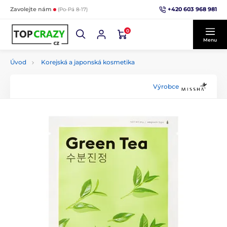
+420 603 968 981
Zavolejte nám
(Po-Pá 8-17)
0
Menu
Úvod
Korejská a japonská kosmetika
Výrobce