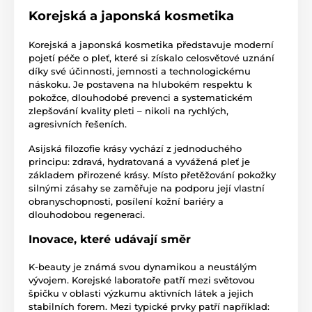
Korejská a japonská kosmetika
Korejská a japonská kosmetika představuje moderní
pojetí péče o pleť, které si získalo celosvětové uznání
díky své účinnosti, jemnosti a technologickému
náskoku. Je postavena na hlubokém respektu k
pokožce, dlouhodobé prevenci a systematickém
zlepšování kvality pleti – nikoli na rychlých,
agresivních řešeních.
Asijská filozofie krásy vychází z jednoduchého
principu: zdravá, hydratovaná a vyvážená pleť je
základem přirozené krásy. Místo přetěžování pokožky
silnými zásahy se zaměřuje na podporu její vlastní
obranyschopnosti, posílení kožní bariéry a
dlouhodobou regeneraci.
Inovace, které udávají směr
K-beauty je známá svou dynamikou a neustálým
vývojem. Korejské laboratoře patří mezi světovou
špičku v oblasti výzkumu aktivních látek a jejich
stabilních forem. Mezi typické prvky patří například: