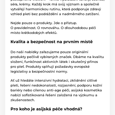
séra, krémy. Každý krok má svůj význam a společně
vytvářejí harmonickou rutinu, která podporuje zdravý
vzhled pleti bez podráždění a nadměrného zatížení.
Nejde pouze o produkty. Jde o přístup.
O pravidelnost. O rovnováhu. O dlouhodobou péči
místo krátkodobých efektů.
Kvalita a bezpečnost na prvním místě
Do naší nabídky zařazujeme pouze originální
produkty pečlivě vybíraných značek. Dbáme na kvalitu
složení, funkčnost aktivních látek i skutečný přínos
pro pleť. Produkty splňují požadavky evropské
legislativy a bezpečnostní normy.
Ať už hledáte intenzivní hydrataci, zklidnění citlivé
pleti, řešení nedokonalostí, rozjasnění, podporu kožní
bariéry nebo cílenou anti-age péči, asijská kosmetika
nabízí sofistikovaná řešení založená na výzkumu a
zkušenostech.
Pro koho je asijská péče vhodná?