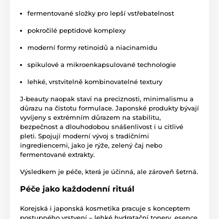
fermentované složky pro lepší vstřebatelnost
pokročilé peptidové komplexy
moderní formy retinoidů a niacinamidu
spikulové a mikroenkapsulované technologie
lehké, vrstvitelně kombinovatelné textury
J-beauty naopak staví na preciznosti, minimalismu a
důrazu na čistotu formulace. Japonské produkty bývají
vyvíjeny s extrémním důrazem na stabilitu,
bezpečnost a dlouhodobou snášenlivost i u citlivé
pleti. Spojují moderní vývoj s tradičními
ingrediencemi, jako je rýže, zelený čaj nebo
fermentované extrakty.
Výsledkem je péče, která je účinná, ale zároveň šetrná.
Péče jako každodenní rituál
Korejská i japonská kosmetika pracuje s konceptem
postupného vrstvení – lehké hydratační tonery, esence,