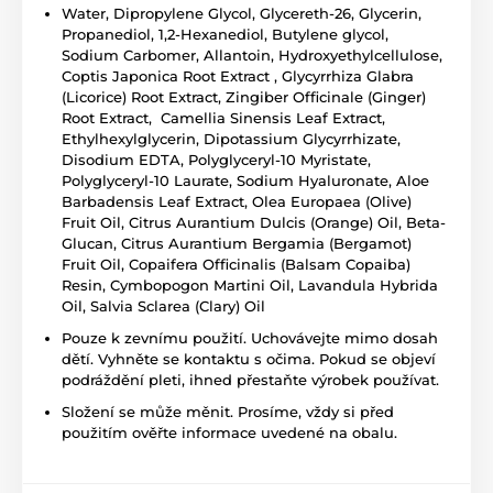
Water, Dipropylene Glycol, Glycereth-26, Glycerin,
Propanediol, 1,2-Hexanediol, Butylene glycol,
Sodium Carbomer, Allantoin, Hydroxyethylcellulose,
Coptis Japonica Root Extract , Glycyrrhiza Glabra
(Licorice) Root Extract, Zingiber Officinale (Ginger)
Root Extract, Camellia Sinensis Leaf Extract,
Ethylhexylglycerin, Dipotassium Glycyrrhizate,
Disodium EDTA, Polyglyceryl-10 Myristate,
Polyglyceryl-10 Laurate, Sodium Hyaluronate, Aloe
Barbadensis Leaf Extract, Olea Europaea (Olive)
Fruit Oil, Citrus Aurantium Dulcis (Orange) Oil, Beta-
Glucan, Citrus Aurantium Bergamia (Bergamot)
Fruit Oil, Copaifera Officinalis (Balsam Copaiba)
Resin, Cymbopogon Martini Oil, Lavandula Hybrida
Oil, Salvia Sclarea (Clary) Oil
Pouze k zevnímu použití. Uchovávejte mimo dosah
dětí. Vyhněte se kontaktu s očima. Pokud se objeví
podráždění pleti, ihned přestaňte výrobek používat.
Složení se může měnit. Prosíme, vždy si před
použitím ověřte informace uvedené na obalu.