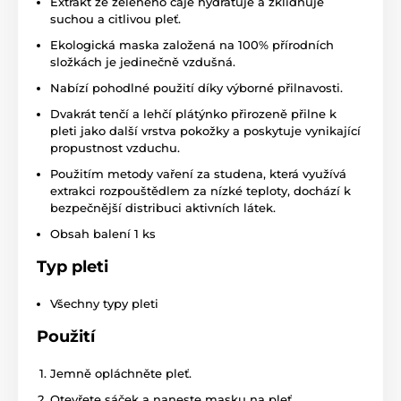
Extrakt ze zeleného čaje hydratuje a zklidňuje
suchou a citlivou pleť.
Ekologická maska založená na 100% přírodních
složkách je jedinečně vzdušná.
Nabízí pohodlné použití díky výborné přilnavosti.
Dvakrát tenčí a lehčí plátýnko přirozeně přilne k
pleti jako další vrstva pokožky a poskytuje vynikající
propustnost vzduchu.
Použitím metody vaření za studena, která využívá
extrakci rozpouštědlem za nízké teploty, dochází k
bezpečnější distribuci aktivních látek.
Obsah balení 1 ks
Typ pleti
Všechny typy pleti
Použití
Jemně opláchněte pleť.
Otevřete sáček a naneste masku na pleť.