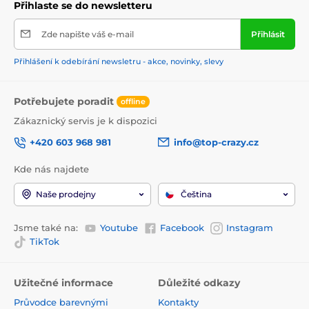
Přihlaste se do newsletteru
Zde napište váš e-mail
Přihlásit
Přihlášení k odebírání newsletru - akce, novinky, slevy
Potřebujete poradit
offline
Zákaznický servis je k dispozici
+420 603 968 981
info@top-crazy.cz
Kde nás najdete
Naše prodejny
Čeština
Jsme také na:
Youtube
Facebook
Instagram
TikTok
Užitečné informace
Důležité odkazy
Průvodce barevnými
Kontakty