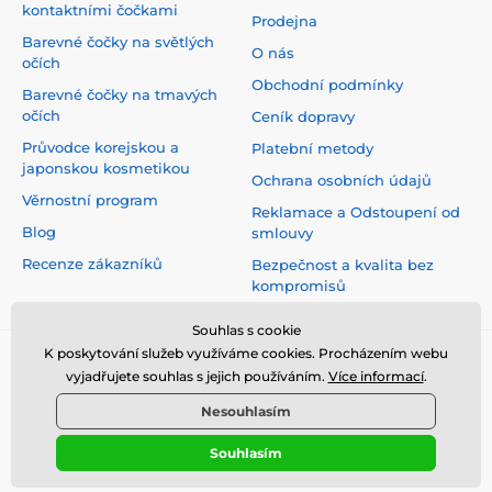
kontaktními čočkami
Prodejna
Barevné čočky na světlých
O nás
očích
Obchodní podmínky
Barevné čočky na tmavých
očích
Ceník dopravy
Průvodce korejskou a
Platební metody
japonskou kosmetikou
Ochrana osobních údajů
Věrnostní program
Reklamace a Odstoupení od
Blog
smlouvy
Recenze zákazníků
Bezpečnost a kvalita bez
kompromisů
Souhlas s cookie
K poskytování služeb využíváme cookies. Procházením webu
vyjadřujete souhlas s jejich používáním.
Více informací
.
Nesouhlasím
Souhlasím
© 2026 www.top-crazy.cz ⦁ E-shop vytvořila
SIMPLIA.cz