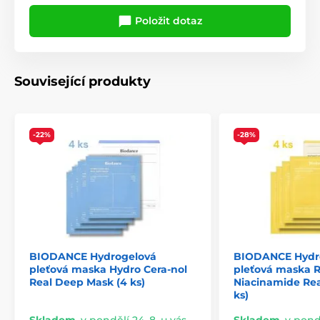
Položit dotaz
Související produkty
-22%
-28%
BIODANCE Hydrogelová
BIODANCE Hydr
pleťová maska Hydro Cera-nol
pleťová maska R
Real Deep Mask (4 ks)
Niacinamide Re
ks)
Skladem
,
v pondělí 24. 8. u vás
Skladem
,
v pondě