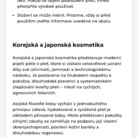
dětí. Pokud se objeví podráždění pleti, ihned
přestaňte výrobek používat.
Složení se může měnit. Prosíme, vždy si před
použitím ověřte informace uvedené na obalu.
Korejská a japonská kosmetika
Korejská a japonská kosmetika představuje moderní
pojetí péče o pleť, které si získalo celosvětové uznání
díky své účinnosti, jemnosti a technologickému
náskoku. Je postavena na hlubokém respektu k
pokožce, dlouhodobé prevenci a systematickém
zlepšování kvality pleti – nikoli na rychlých,
agresivních řešeních.
Asijská filozofie krásy vychází z jednoduchého
principu: zdravá, hydratovaná a vyvážená pleť je
základem přirozené krásy. Místo přetěžování pokožky
silnými zásahy se zaměřuje na podporu její vlastní
obranyschopnosti, posílení kožní bariéry a
dlouhodobou regeneraci.