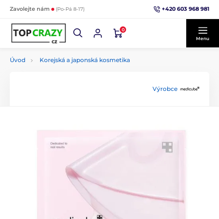
+420 603 968 981
Zavolejte nám
(Po-Pá 8-17)
0
Menu
Úvod
Korejská a japonská kosmetika
Výrobce