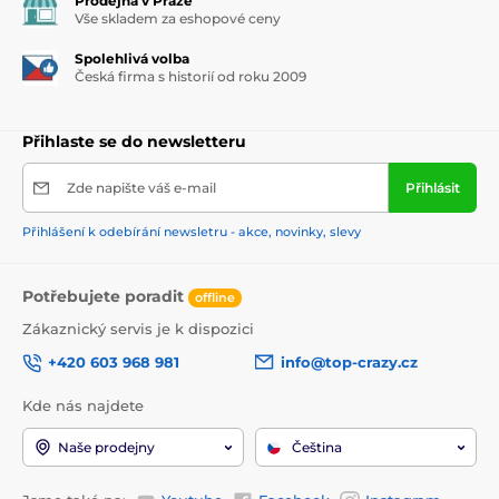
Prodejna v Praze
Vše skladem za eshopové ceny
Spolehlivá volba
Česká firma s historií od roku 2009
Přihlaste se do newsletteru
Zde napište váš e-mail
Přihlásit
Přihlášení k odebírání newsletru - akce, novinky, slevy
Potřebujete poradit
offline
Zákaznický servis je k dispozici
+420 603 968 981
info@top-crazy.cz
Kde nás najdete
Naše prodejny
Čeština