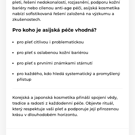
pleti, řešení nedokonalostí, rozjasnění, podporu kožní
bariéry nebo cílenou anti-age péči, asijská kosmetika
nabízí sofistikovaná řešení založená na výzkumu a
zkušenostech.
Pro koho je asijská péče vhodná?
pro pleť citlivou i problematickou
pro pleť s oslabenou kožní bariérou
pro pleť s prvními známkami stárnutí
pro každého, kdo hledá systematický a promyšlený
přístup
Korejská a japonská kosmetika přináší spojení vědy,
tradice a radosti z každodenní péče. Objevte rituál,
který respektuje vaši pleť a podporuje její přirozenou
krásu v dlouhodobém horizontu.