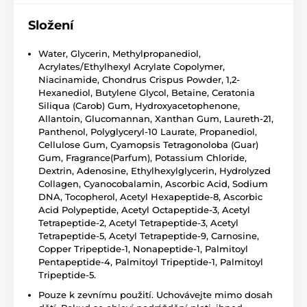
Složení
Water, Glycerin, Methylpropanediol,
Acrylates/Ethylhexyl Acrylate Copolymer,
Niacinamide, Chondrus Crispus Powder, 1,2-
Hexanediol, Butylene Glycol, Betaine, Ceratonia
Siliqua (Carob) Gum, Hydroxyacetophenone,
Allantoin, Glucomannan, Xanthan Gum, Laureth-21,
Panthenol, Polyglyceryl-10 Laurate, Propanediol,
Cellulose Gum, Cyamopsis Tetragonoloba (Guar)
Gum, Fragrance(Parfum), Potassium Chloride,
Dextrin, Adenosine, Ethylhexylglycerin, Hydrolyzed
Collagen, Cyanocobalamin, Ascorbic Acid, Sodium
DNA, Tocopherol, Acetyl Hexapeptide-8, Ascorbic
Acid Polypeptide, Acetyl Octapeptide-3, Acetyl
Tetrapeptide-2, Acetyl Tetrapeptide-3, Acetyl
Tetrapeptide-5, Acetyl Tetrapeptide-9, Carnosine,
Copper Tripeptide-1, Nonapeptide-1, Palmitoyl
Pentapeptide-4, Palmitoyl Tripeptide-1, Palmitoyl
Tripeptide-5.
Pouze k zevnímu použití. Uchovávejte mimo dosah