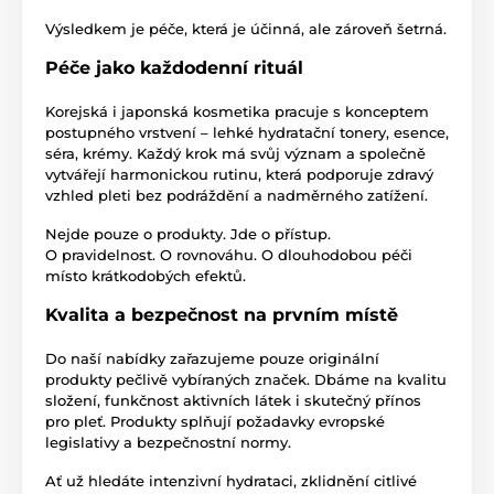
Výsledkem je péče, která je účinná, ale zároveň šetrná.
Péče jako každodenní rituál
Korejská i japonská kosmetika pracuje s konceptem
postupného vrstvení – lehké hydratační tonery, esence,
séra, krémy. Každý krok má svůj význam a společně
vytvářejí harmonickou rutinu, která podporuje zdravý
vzhled pleti bez podráždění a nadměrného zatížení.
Nejde pouze o produkty. Jde o přístup.
O pravidelnost. O rovnováhu. O dlouhodobou péči
místo krátkodobých efektů.
Kvalita a bezpečnost na prvním místě
Do naší nabídky zařazujeme pouze originální
produkty pečlivě vybíraných značek. Dbáme na kvalitu
složení, funkčnost aktivních látek i skutečný přínos
pro pleť. Produkty splňují požadavky evropské
legislativy a bezpečnostní normy.
Ať už hledáte intenzivní hydrataci, zklidnění citlivé