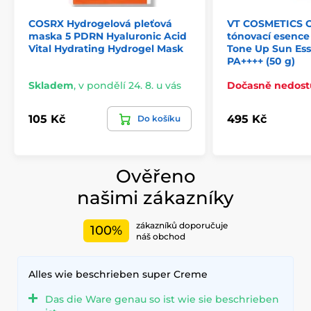
COSRX Hydrogelová pleťová
VT COSMETICS O
maska 5 PDRN Hyaluronic Acid
tónovací esence
Vital Hydrating Hydrogel Mask
Tone Up Sun Es
PA++++ (50 g)
Skladem
,
v pondělí 24. 8. u vás
Dočasně nedos
105 Kč
495 Kč
Do košíku
Ověřeno
našimi zákazníky
zákazníků doporučuje
100%
náš obchod
Alles wie beschrieben super Creme
Das die Ware genau so ist wie sie beschrieben