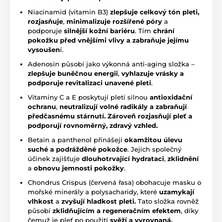
Niacinamid (vitamin B3)
zlepšuje celkový tón pleti,
rozj
asňuje
,
minimalizuje rozšířené póry
a
podporuje
silnější kožní bariéru
. Tím
chrání
pokožku před vnějšími vlivy a zabraňuje jejímu
vysoušen
í.
Adenosin působí jako výkonná anti-aging složka –
zlepšuje buněčnou energii
,
vyhlazuje vrásky
a
podporuje revita
lizaci unavené pleti
.
Vitaminy C a E poskytují pleti silnou
antioxidační
ochranu
,
neutralizují volné radikály a zabraňují
předčasnému stárnutí. Zároveň rozjasňují pleť a
podporují rovnoměrný, zdravý vzhled.
Betain a panthenol přinášejí
okamžitou úlevu
suché a podrážděné pokožce
. Jejich společný
účinek zajišťuje
dlouhotrvající hydrataci
,
zklidnění
a
obnovu jemnosti pokožky
.
Chondrus Crispus (červená řasa) obohacuje masku o
mořské minerály a polysacharidy, které
uzamykají
vlhkost
a
zvyšují hladkost pleti.
Tato složka rovněž
působí
zklidňujícím a regeneračním efektem
, díky
čemuž je pleť po použití
svěží a vyrovnaná.