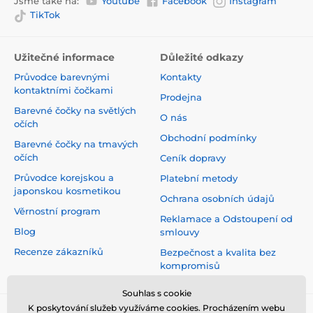
Jsme také na:
Youtube
Facebook
Instagram
TikTok
Užitečné informace
Důležité odkazy
Průvodce barevnými
Kontakty
kontaktními čočkami
Prodejna
Barevné čočky na světlých
O nás
očích
Obchodní podmínky
Barevné čočky na tmavých
očích
Ceník dopravy
Průvodce korejskou a
Platební metody
japonskou kosmetikou
Ochrana osobních údajů
Věrnostní program
Reklamace a Odstoupení od
Blog
smlouvy
Recenze zákazníků
Bezpečnost a kvalita bez
kompromisů
Souhlas s cookie
K poskytování služeb využíváme cookies. Procházením webu