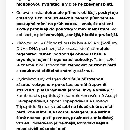
hloubkovou hydrataci a viditelné zpevnění pleti
.
Gelová maska
dokonale přilne k obličeji, poskytuje
chla
divý a zklidňující efekt a během působení se
postupně mění na průhlednou – znak, že aktivní
složky pronikají do pokožky v maximální míře.
Po
aplikaci je pleť
zdravější,
jasnější, hladší a pružnější.
Klíčovou roli v účinnosti masky hraje PDRN (Sodium
DNA), DNA pocházející z lososa, které
stimuluje
regeneraci buněk, podporuje obnovu tkání a
urychluje hojení i regeneraci pokožky.
Tato složka
je známá svou schopností
zlepšovat pružnost pleti
a
redukovat viditelné známky stárnutí
.
Hydrolyzovaný kolagen
doplňuje přirozenou
zásobu kolagenu v pokožce, pomáhá zpevnit
strukturu pleti a vyhladit jemné linky a vrásky.
V
kombinaci s peptidovým komplexem (včetně Acetyl
Hexapeptide-8, Copper Tripeptide-1 a Palmitoyl
Tripeptide-5) maska
působí na hlubších úrovních
pleti, kde stimuluje tvorbu kolagenu a elastinu,
čímž navrací pleti pevnost, pružnost a mladistvý
vzhled.
Výsledkem je
pevnější, kompaktnější a
mladistvěji působící pleť.