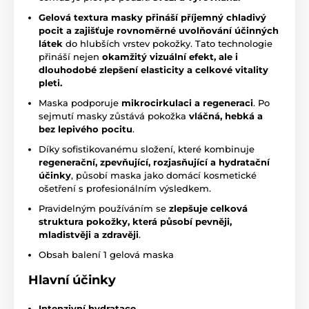
Gelová textura masky přináší příjemný chladivý
pocit a
zajišťuje
rovnoměrné uvolňování účinných
látek
do hlubších vrstev pokožky. Tato technologie
přináší nejen
okamžitý vizuální efekt, ale i
dlouhodobé zlepšení elasticity a celkové vitality
pleti.
Maska podporuje
mikrocirkulaci a regeneraci
. Po
sejmutí masky zůstává pokožka
vláčná, hebká a
bez lepivého pocitu
.
Díky sofistikovanému složení, které kombinuje
regenerační, zpevňující, rozjasňující a hydratační
účinky
, působí maska jako domácí kosmetické
ošetření s profesionálním výsledkem.
Pravidelným používáním se
zlepšuje celková
struktura pokožky, která působí pevněji,
mladistvěji a zdravěji
.
Obsah balení 1 gelová maska
Hlavní účinky
Intenzivní hydratace