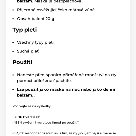
balzám.
Maska je bezoplachová.
Příjemně osvěžující čoko mátová vůně.
Obsah balení 20 g
Typ pleti
Všechny typy pleti
Suchá pleť
Použití
Naneste před spaním přiměřené množství na rty
pomocí přiložené špachtle.
Lze použít jako masku na noc nebo jako denní
balzám.
.
Podívejte se na výsledky!
- 8-HR Hydratace*
- 135% zvýšení hydratace ihned po použití*
- 93,7 % respondentů souhlasí s tím, že rty jsou jemnější a méně se