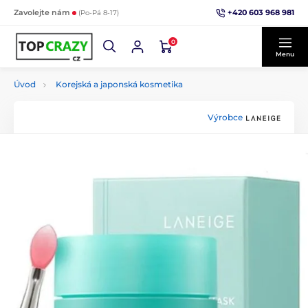
+420 603 968 981
Zavolejte nám
(Po-Pá 8-17)
0
Menu
Úvod
Korejská a japonská kosmetika
Výrobce