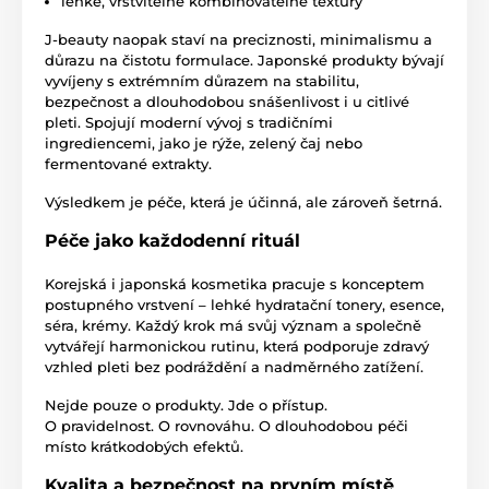
lehké, vrstvitelně kombinovatelné textury
J-beauty naopak staví na preciznosti, minimalismu a
důrazu na čistotu formulace. Japonské produkty bývají
vyvíjeny s extrémním důrazem na stabilitu,
bezpečnost a dlouhodobou snášenlivost i u citlivé
pleti. Spojují moderní vývoj s tradičními
ingrediencemi, jako je rýže, zelený čaj nebo
fermentované extrakty.
Výsledkem je péče, která je účinná, ale zároveň šetrná.
Péče jako každodenní rituál
Korejská i japonská kosmetika pracuje s konceptem
postupného vrstvení – lehké hydratační tonery, esence,
séra, krémy. Každý krok má svůj význam a společně
vytvářejí harmonickou rutinu, která podporuje zdravý
vzhled pleti bez podráždění a nadměrného zatížení.
Nejde pouze o produkty. Jde o přístup.
O pravidelnost. O rovnováhu. O dlouhodobou péči
místo krátkodobých efektů.
Kvalita a bezpečnost na prvním místě