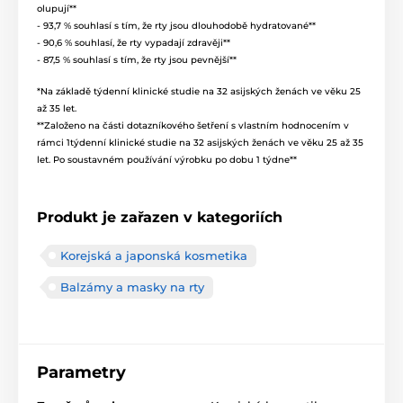
olupují**
- 93,7 % souhlasí s tím, že rty jsou dlouhodobě hydratované**
- 90,6 % souhlasí, že rty vypadají zdravěji**
- 87,5 % souhlasí s tím, že rty jsou pevnější**
*Na základě týdenní klinické studie na 32 asijských ženách ve věku 25
až 35 let.
**Založeno na části dotazníkového šetření s vlastním hodnocením v
rámci 1týdenní klinické studie na 32 asijských ženách ve věku 25 až 35
let. Po soustavném používání výrobku po dobu 1 týdne**
Produkt je zařazen v kategoriích
Korejská a japonská kosmetika
Balzámy a masky na rty
Parametry