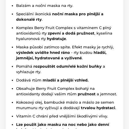
Balzám a noční maska na rty.
Speciální ikonická
noční maska pro plnější a
dokonalé rty
.
Komplex Berry Fruit Complex s vitamínem C plný
antioxidantů rty
zpevní a dodá pružnost
, kyselina
hyaluronová rty
hydratuje
.
Maska působí zatímco spíte. Efekt masky je rychlý,
výsledek uvidíte hned ráno
- rty budou
hladší,
jemnějsí, hydratované a vyživené
.
Pomáhá
rozpouštět odumřelé kožní buňky
a
vyhlazuje rty.
Dodává rtům
mladší a plnější vzhled.
Obsahuje Berry Fruit Complex bohatý na
antioxidanty dodají vašim rtům
pružnost
a jemnost.
Kokosový olej, bambucké máslo a máslo ze semen
murumuru rty vyživují a dodávají
trvalou hydrataci
.
Vitamín C chrání před vnějšími škodlivými vlivy.
Lze použít jako masku na noc nebo jako denní