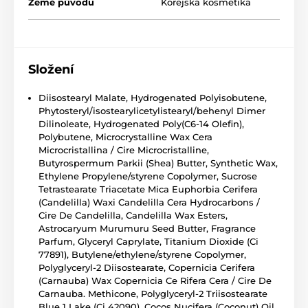
Země původu
Korejská kosmetika
Složení
Diisostearyl Malate, Hydrogenated Polyisobutene,
Phytosteryl/isostearylicetylistearyl/behenyl Dimer
Dilinoleate, Hydrogenated Poly(C6-14 Olefin),
Polybutene, Microcrystalline Wax Cera
Microcristallina / Cire Microcristalline,
Butyrospermum Parkii (Shea) Butter, Synthetic Wax,
Ethylene Propylene/styrene Copolymer, Sucrose
Tetrastearate Triacetate Mica Euphorbia Cerifera
(Candelilla) Waxi Candelilla Cera Hydrocarbons /
Cire De Candelilla, Candelilla Wax Esters,
Astrocaryum Murumuru Seed Butter, Fragrance
Parfum, Glyceryl Caprylate, Titanium Dioxide (Ci
77891), Butylene/ethylene/styrene Copolymer,
Polyglyceryl-2 Diisostearate, Copernicia Cerifera
(Carnauba) Wax Copernicia Ce Rifera Cera / Cire De
Carnauba. Methicone, Polyglyceryl-2 Triisostearate
Blue 1 Lake (Ci 42090), Cocos Nucifera (Coconut) Oil,