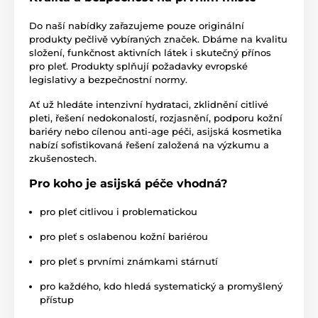
Do naší nabídky zařazujeme pouze originální
produkty pečlivě vybíraných značek. Dbáme na kvalitu
složení, funkčnost aktivních látek i skutečný přínos
pro pleť. Produkty splňují požadavky evropské
legislativy a bezpečnostní normy.
Ať už hledáte intenzivní hydrataci, zklidnění citlivé
pleti, řešení nedokonalostí, rozjasnění, podporu kožní
bariéry nebo cílenou anti-age péči, asijská kosmetika
nabízí sofistikovaná řešení založená na výzkumu a
zkušenostech.
Pro koho je asijská péče vhodná?
pro pleť citlivou i problematickou
pro pleť s oslabenou kožní bariérou
pro pleť s prvními známkami stárnutí
pro každého, kdo hledá systematický a promyšlený
přístup