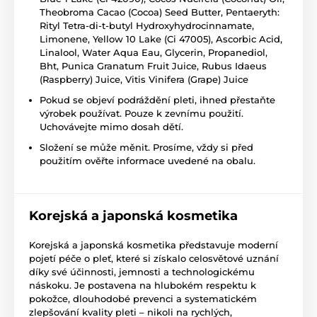
Theobroma Cacao (Cocoa) Seed Butter, Pentaeryth:
Rityl Tetra-di-t-butyl Hydroxyhydrocinnamate,
Limonene, Yellow 10 Lake (Ci 47005), Ascorbic Acid,
Linalool, Water Aqua Eau, Glycerin, Propanediol,
Bht, Punica Granatum Fruit Juice, Rubus Idaeus
(Raspberry) Juice, Vitis Vinifera (Grape) Juice
Pokud se objeví podráždění pleti, ihned přestaňte
výrobek používat. Pouze k zevnímu použití.
Uchovávejte mimo dosah dětí.
Složení se může měnit. Prosíme, vždy si před
použitím ověřte informace uvedené na obalu.
Korejská a japonská kosmetika
Korejská a japonská kosmetika představuje moderní
pojetí péče o pleť, které si získalo celosvětové uznání
díky své účinnosti, jemnosti a technologickému
náskoku. Je postavena na hlubokém respektu k
pokožce, dlouhodobé prevenci a systematickém
zlepšování kvality pleti – nikoli na rychlých,