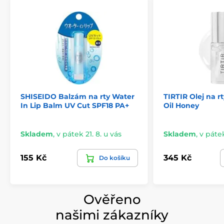
SHISEIDO Balzám na rty Water
TIRTIR Olej na r
In Lip Balm UV Cut SPF18 PA+
Oil Honey
Skladem
,
v pátek 21. 8. u vás
Skladem
,
v pátek
155 Kč
345 Kč
Do košíku
Ověřeno
našimi zákazníky