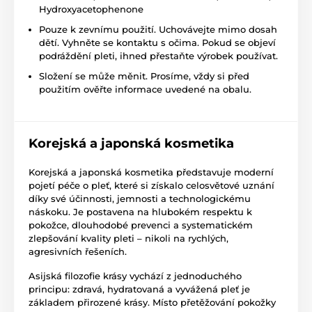
Hydroxyacetophenone
Pouze k zevnímu použití. Uchovávejte mimo dosah
dětí. Vyhněte se kontaktu s očima. Pokud se objeví
podráždění pleti, ihned přestaňte výrobek používat.
Složení se může měnit. Prosíme, vždy si před
použitím ověřte informace uvedené na obalu.
Korejská a japonská kosmetika
Korejská a japonská kosmetika představuje moderní
pojetí péče o pleť, které si získalo celosvětové uznání
díky své účinnosti, jemnosti a technologickému
náskoku. Je postavena na hlubokém respektu k
pokožce, dlouhodobé prevenci a systematickém
zlepšování kvality pleti – nikoli na rychlých,
agresivních řešeních.
Asijská filozofie krásy vychází z jednoduchého
principu: zdravá, hydratovaná a vyvážená pleť je
základem přirozené krásy. Místo přetěžování pokožky