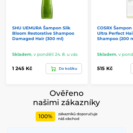
SHU UEMURA Šampon Silk
COSRX Šampon P
Bloom Restorative Shampoo
Ultra Perfect Ha
Damaged Hair (300 ml)
Shampoo (200 m
Skladem
,
v pondělí 24. 8. u vás
Skladem
,
v pondě
1 245 Kč
515 Kč
Do košíku
Ověřeno
našimi zákazníky
zákazníků doporučuje
100%
náš obchod