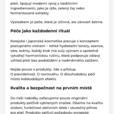
pleti. Spojují moderní vývoj s tradičními
ingrediencemi, jako je rýže, zelený čaj nebo
fermentované extrakty.
Výsledkem je péče, která je účinná, ale zároveň šetrná.
Péče jako každodenní rituál
Korejská i japonská kosmetika pracuje s konceptem
postupného vrstvení – lehké hydratační tonery, esence,
séra, krémy. Každý krok má svůj význam a společně
vytvářejí harmonickou rutinu, která podporuje zdravý
vzhled pleti bez podráždění a nadměrného zatížení.
Nejde pouze o produkty. Jde o přístup.
O pravidelnost. O rovnováhu. O dlouhodobou péči
místo krátkodobých efektů.
Kvalita a bezpečnost na prvním místě
Do naší nabídky zařazujeme pouze originální
produkty pečlivě vybíraných značek. Dbáme na kvalitu
složení, funkčnost aktivních látek i skutečný přínos
pro pleť. Produkty splňují požadavky evropské