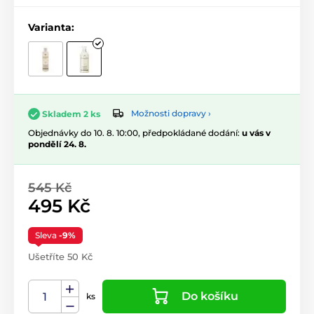
Varianta:
Možnosti dopravy ›
Skladem 2 ks
Objednávky do 10. 8. 10:00, předpokládané dodání:
u vás v
pondělí 24. 8.
545 Kč
495 Kč
Sleva
-9%
Ušetříte 50 Kč
Do košíku
ks