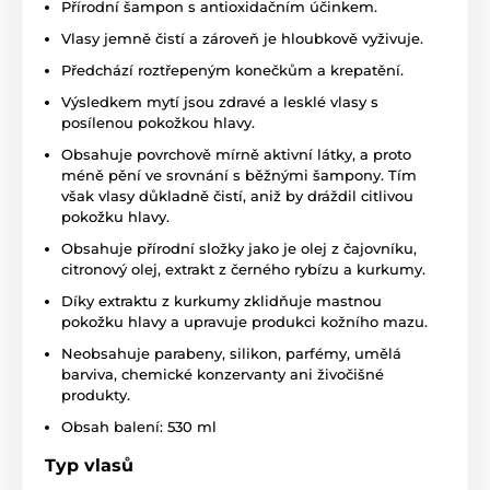
Přírodní šampon s antioxidačním účinkem.
Vlasy jemně čistí a zároveň je hloubkově vyživuje.
Předchází roztřepeným konečkům a krepatění.
Výsledkem mytí jsou zdravé a lesklé vlasy s
posílenou pokožkou hlavy.
Obsahuje povrchově mírně aktivní látky, a proto
méně pění ve srovnání s běžnými šampony. Tím
však vlasy důkladně čistí, aniž by dráždil citlivou
pokožku hlavy.
Obsahuje přírodní složky jako je olej z čajovníku,
citronový olej, extrakt z černého rybízu a kurkumy.
Díky extraktu z kurkumy zklidňuje mastnou
pokožku hlavy a upravuje produkci kožního mazu.
Neobsahuje parabeny, silikon, parfémy, umělá
barviva, chemické konzervanty ani živočišné
produkty.
Obsah balení: 530 ml
Typ vlasů