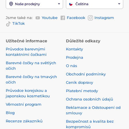
Naše prodejny
Čeština
Jsme také na:
Youtube
Facebook
Instagram
TikTok
Užitečné informace
Důležité odkazy
Průvodce barevnými
Kontakty
kontaktními čočkami
Prodejna
Barevné čočky na světlých
O nás
očích
Obchodní podmínky
Barevné čočky na tmavých
očích
Ceník dopravy
Průvodce korejskou a
Platební metody
japonskou kosmetikou
Ochrana osobních údajů
Věrnostní program
Reklamace a Odstoupení od
Blog
smlouvy
Recenze zákazníků
Bezpečnost a kvalita bez
kompromisů