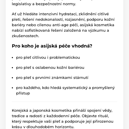
legislativy a bezpečnostní normy.
Ať už hledáte intenzivní hydrataci, zklidnění citlivé
pleti, řešení nedokonalostí, rozjasnění, podporu kožní
bariéry nebo cílenou anti-age péči, asijská kosmetika
nabízí sofistikovaná řešení založená na výzkumu a
zkušenostech.
Pro koho je asijská péče vhodná?
pro pleť citlivou i problematickou
pro pleť s oslabenou kožní bariérou
pro pleť s prvními známkami stárnutí
pro každého, kdo hledá systematický a promyšlený
přístup
Korejská a japonská kosmetika přináší spojení vědy,
tradice a radosti z každodenní péče. Objevte rituál,
který respektuje vaši pleť a podporuje její přirozenou
krásu v dlouhodobém horizontu.