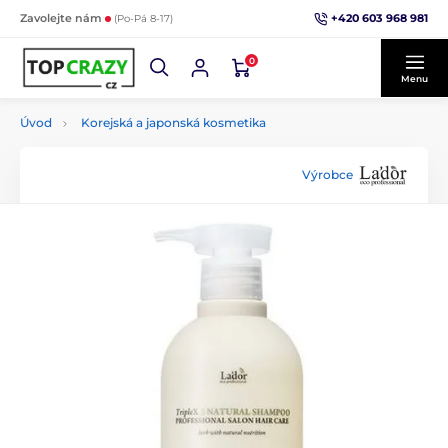
+420 603 968 981
Zavolejte nám
(Po-Pá 8-17)
0
Menu
Úvod
Korejská a japonská kosmetika
Výrobce