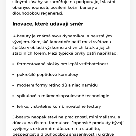
silnými zásahy se zaměřuje na podporu její vlastní
obranyschopnosti, posílení kožní bariéry a
dlouhodobou regeneraci.
Inovace, které udávají směr
K-beauty je známá svou dynamikou a neustálým
vývojem. Korejské laboratoře patří mezi světovou
špičku v oblasti výzkumu aktivních látek a jejich
stabilních forem. Mezi typické prvky patří například:
fermentované složky pro lepší vstřebatelnost
pokročilé peptidové komplexy
moderní formy retinoidů a niacinamidu
spikulové a mikroenkapsulované technologie
lehké, vrstvitelně kombinovatelné textury
J-beauty naopak staví na preciznosti, minimalismu a
důrazu na čistotu formulace. Japonské produkty bývají
vyvíjeny s extrémním důrazem na stabilitu,
bezpečnost a dlouhodobou snášenlivost i u citlivé