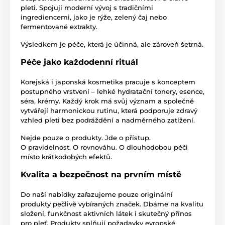
pleti. Spojují moderní vývoj s tradičními
ingrediencemi, jako je rýže, zelený čaj nebo
fermentované extrakty.
Výsledkem je péče, která je účinná, ale zároveň šetrná.
Péče jako každodenní rituál
Korejská i japonská kosmetika pracuje s konceptem
postupného vrstvení – lehké hydratační tonery, esence,
séra, krémy. Každý krok má svůj význam a společně
vytvářejí harmonickou rutinu, která podporuje zdravý
vzhled pleti bez podráždění a nadměrného zatížení.
Nejde pouze o produkty. Jde o přístup.
O pravidelnost. O rovnováhu. O dlouhodobou péči
místo krátkodobých efektů.
Kvalita a bezpečnost na prvním místě
Do naší nabídky zařazujeme pouze originální
produkty pečlivě vybíraných značek. Dbáme na kvalitu
složení, funkčnost aktivních látek i skutečný přínos
pro pleť. Produkty splňují požadavky evropské