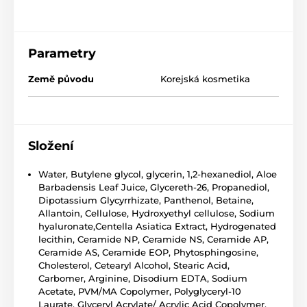
Parametry
Země původu
Korejská kosmetika
Složení
Water, Butylene glycol, glycerin, 1,2-hexanediol, Aloe
Barbadensis Leaf Juice, Glycereth-26, Propanediol,
Dipotassium Glycyrrhizate, Panthenol, Betaine,
Allantoin, Cellulose, Hydroxyethyl cellulose, Sodium
hyaluronate,Centella Asiatica Extract, Hydrogenated
lecithin, Ceramide NP, Ceramide NS, Ceramide AP,
Ceramide AS, Ceramide EOP, Phytosphingosine,
Cholesterol, Cetearyl Alcohol, Stearic Acid,
Carbomer, Arginine, Disodium EDTA, Sodium
Acetate, PVM/MA Copolymer, Polyglyceryl-10
Laurate, Glyceryl Acrylate/ Acrylic Acid Copolymer,