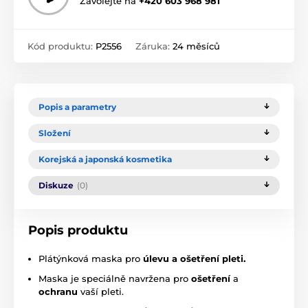
Zavolejte na
+420 603 968 981
Kód produktu:
P2556
Záruka:
24 měsíců
Popis a parametry
Složení
Korejská a japonská kosmetika
Diskuze
(0)
Popis produktu
Plátýnková maska pro
úlevu a ošetření pleti.
Maska je speciálně navržena pro
ošetření
a
ochranu
vaší pleti.