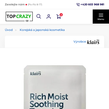
+420 603 968 981
Zavolejte nám
(Po-Pá 8-17)
0
Menu
Úvod
Korejská a japonská kosmetika
Výrobce