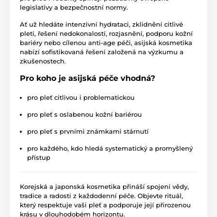
legislativy a bezpečnostní normy.
Ať už hledáte intenzivní hydrataci, zklidnění citlivé
pleti, řešení nedokonalostí, rozjasnění, podporu kožní
bariéry nebo cílenou anti-age péči, asijská kosmetika
nabízí sofistikovaná řešení založená na výzkumu a
zkušenostech.
Pro koho je asijská péče vhodná?
pro pleť citlivou i problematickou
pro pleť s oslabenou kožní bariérou
pro pleť s prvními známkami stárnutí
pro každého, kdo hledá systematický a promyšlený
přístup
Korejská a japonská kosmetika přináší spojení vědy,
tradice a radosti z každodenní péče. Objevte rituál,
který respektuje vaši pleť a podporuje její přirozenou
krásu v dlouhodobém horizontu.