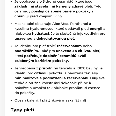
Je obohacena o 5 druhů ceramidů, které jsou
základními stavebními kameny zdravé
pleti. Tyto
ceramidy
posilují oslabené bariéry
pokožky a
chrání
ji před vnějšími vlivy.
Maska také obsahuje Aloe Vera, Panthenol a
kyselinu hyaluronovou, které dodávají pleti
energii
a
hlubokou
hydrataci
. Je to skutečná injekce
živin
pro
unavenou a dehydratovanou pleť.
Je ideální pro pleť trpící
začervenáním
nebo
podrážděním.
Také pro
unavenou a citlivou pleť,
která
potřebuje doplnění ceramidů kvůli
oslabeným bariérám pokožky.
Je vyrobená z
přírodního
tencelu a 100% bavlny, je
ideální pro
citlivou
pokožku a navržena tak, aby
minimalizovala podráždění a začervenání
. Díky své
tenké a pružné konstrukci dokonale přilne k
pokožce a umožní tak hluboké proniknutí esence
do pokožky.
Obsah balení: 1 plátýnková maska (25 ml)
Typy pleti