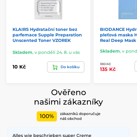
KLAIRS Hydratační toner bez
BIODANCE Hydr
parfemace Supple Preparation
pleťová maska H
Unscented Toner VZOREK
Real Deep Mask
Skladem
,
v pondě
Skladem
,
v pondělí 24. 8. u vás
180 Kč
10 Kč
Do košíku
135 Kč
Ověřeno
našimi zákazníky
zákazníků doporučuje
100%
náš obchod
Alles wie beschrieben super Creme