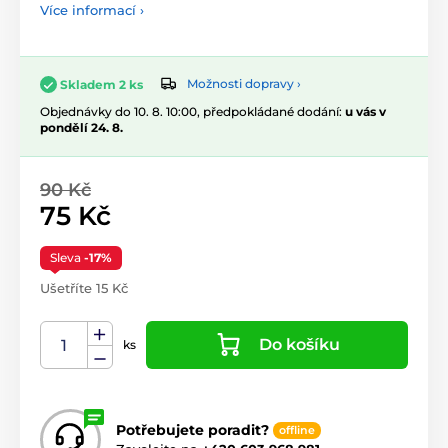
Více informací ›
Možnosti dopravy ›
Skladem 2 ks
Objednávky do 10. 8. 10:00, předpokládané dodání:
u vás v
pondělí 24. 8.
90 Kč
75 Kč
Sleva
-17%
Ušetříte 15 Kč
Do košíku
ks
Potřebujete poradit?
offline