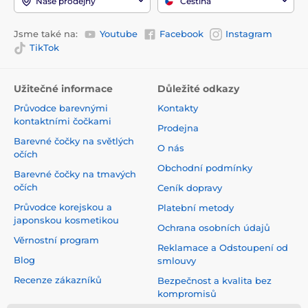
Naše prodejny
Čeština
Jsme také na:
Youtube
Facebook
Instagram
TikTok
Užitečné informace
Důležité odkazy
Průvodce barevnými
Kontakty
kontaktními čočkami
Prodejna
Barevné čočky na světlých
O nás
očích
Obchodní podmínky
Barevné čočky na tmavých
očích
Ceník dopravy
Průvodce korejskou a
Platební metody
japonskou kosmetikou
Ochrana osobních údajů
Věrnostní program
Reklamace a Odstoupení od
Blog
smlouvy
Recenze zákazníků
Bezpečnost a kvalita bez
kompromisů