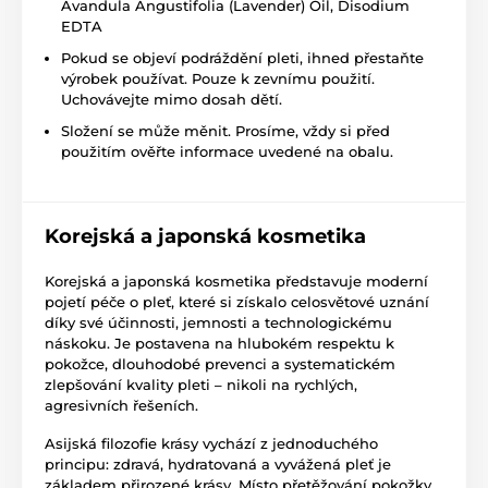
Avandula Angustifolia (Lavender) Oil, Disodium
EDTA
Pokud se objeví podráždění pleti, ihned přestaňte
výrobek používat. Pouze k zevnímu použití.
Uchovávejte mimo dosah dětí.
Složení se může měnit. Prosíme, vždy si před
použitím ověřte informace uvedené na obalu.
Korejská a japonská kosmetika
Korejská a japonská kosmetika představuje moderní
pojetí péče o pleť, které si získalo celosvětové uznání
díky své účinnosti, jemnosti a technologickému
náskoku. Je postavena na hlubokém respektu k
pokožce, dlouhodobé prevenci a systematickém
zlepšování kvality pleti – nikoli na rychlých,
agresivních řešeních.
Asijská filozofie krásy vychází z jednoduchého
principu: zdravá, hydratovaná a vyvážená pleť je
základem přirozené krásy. Místo přetěžování pokožky