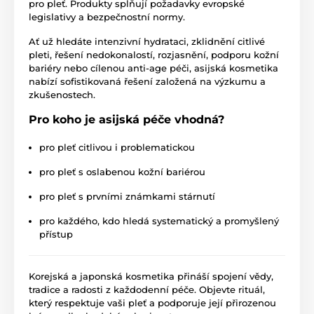
pro pleť. Produkty splňují požadavky evropské
legislativy a bezpečnostní normy.
Ať už hledáte intenzivní hydrataci, zklidnění citlivé
pleti, řešení nedokonalostí, rozjasnění, podporu kožní
bariéry nebo cílenou anti-age péči, asijská kosmetika
nabízí sofistikovaná řešení založená na výzkumu a
zkušenostech.
Pro koho je asijská péče vhodná?
pro pleť citlivou i problematickou
pro pleť s oslabenou kožní bariérou
pro pleť s prvními známkami stárnutí
pro každého, kdo hledá systematický a promyšlený
přístup
Korejská a japonská kosmetika přináší spojení vědy,
tradice a radosti z každodenní péče. Objevte rituál,
který respektuje vaši pleť a podporuje její přirozenou