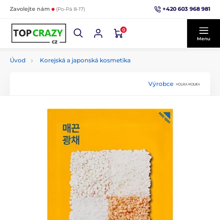
+420 603 968 981
Zavolejte nám
(Po-Pá 8-17)
0
Menu
Úvod
Korejská a japonská kosmetika
Výrobce