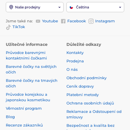
Naše prodejny
Čeština
Jsme také na:
Youtube
Facebook
Instagram
TikTok
Užitečné informace
Důležité odkazy
Průvodce barevnými
Kontakty
kontaktními čočkami
Prodejna
Barevné čočky na světlých
O nás
očích
Obchodní podmínky
Barevné čočky na tmavých
očích
Ceník dopravy
Průvodce korejskou a
Platební metody
japonskou kosmetikou
Ochrana osobních údajů
Věrnostní program
Reklamace a Odstoupení od
Blog
smlouvy
Recenze zákazníků
Bezpečnost a kvalita bez