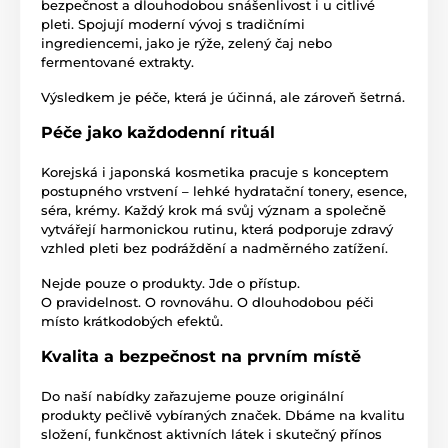
bezpečnost a dlouhodobou snášenlivost i u citlivé
pleti. Spojují moderní vývoj s tradičními
ingrediencemi, jako je rýže, zelený čaj nebo
fermentované extrakty.
Výsledkem je péče, která je účinná, ale zároveň šetrná.
Péče jako každodenní rituál
Korejská i japonská kosmetika pracuje s konceptem
postupného vrstvení – lehké hydratační tonery, esence,
séra, krémy. Každý krok má svůj význam a společně
vytvářejí harmonickou rutinu, která podporuje zdravý
vzhled pleti bez podráždění a nadměrného zatížení.
Nejde pouze o produkty. Jde o přístup.
O pravidelnost. O rovnováhu. O dlouhodobou péči
místo krátkodobých efektů.
Kvalita a bezpečnost na prvním místě
Do naší nabídky zařazujeme pouze originální
produkty pečlivě vybíraných značek. Dbáme na kvalitu
složení, funkčnost aktivních látek i skutečný přínos