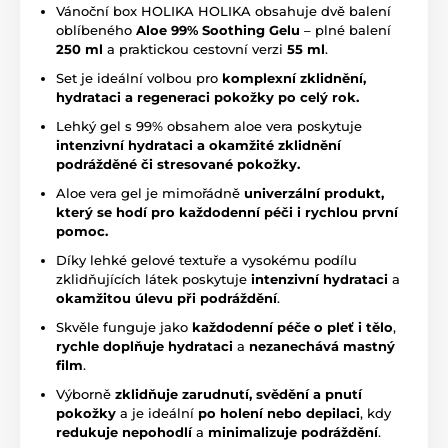
Vánoční box HOLIKA HOLIKA obsahuje dvě balení
oblíbeného
Aloe 99% Soothing Gelu
– plné balení
250 ml
a praktickou cestovní verzi
55 ml
.
Set je ideální volbou pro
komplexní zklidnění,
hydrataci a regeneraci pokožky po celý rok.
Lehký gel s 99% obsahem aloe vera poskytuje
intenzivní hydrataci a okamžité zklidnění
podrážděné či stresované pokožky.
Aloe vera gel je mimořádně
univerzální produkt,
který se hodí pro každodenní péči i rychlou první
pomoc.
Díky lehké gelové textuře a vysokému podílu
zklidňujících látek poskytuje
intenzivní hydrataci
a
okamžitou úlevu při podráždění
.
Skvěle funguje jako
každodenní péče o pleť i tělo
,
rychle doplňuje hydrataci
a
nezanechává mastný
film
.
Výborně
zklidňuje zarudnutí, svědění a pnutí
pokožky
a je ideální
po holení nebo depilaci
, kdy
redukuje nepohodlí
a
minimalizuje podráždění
.