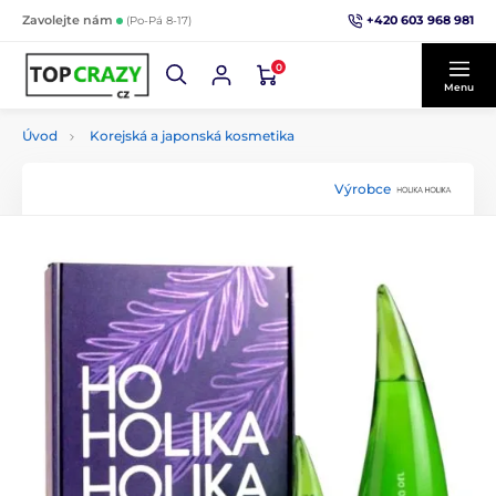
+420 603 968 981
Zavolejte nám
(Po-Pá 8-17)
0
Menu
Úvod
Korejská a japonská kosmetika
Výrobce