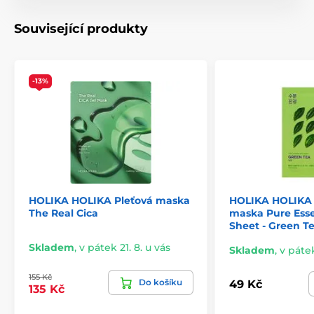
Související produkty
-13%
HOLIKA HOLIKA Pleťová maska
HOLIKA HOLIKA 
The Real Cica
maska Pure Ess
Sheet - Green T
Skladem
,
v pátek 21. 8. u vás
Skladem
,
v pátek
155 Kč
Do košíku
49 Kč
135 Kč