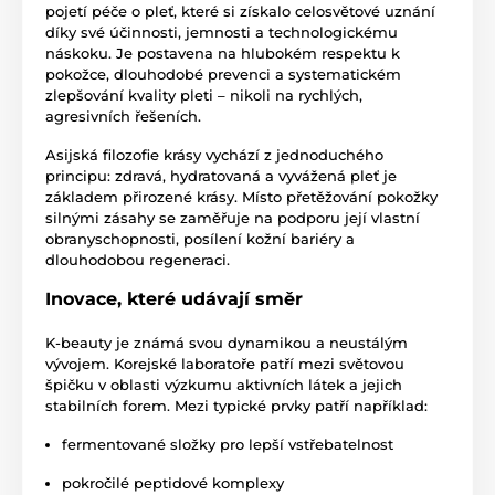
pojetí péče o pleť, které si získalo celosvětové uznání
díky své účinnosti, jemnosti a technologickému
náskoku. Je postavena na hlubokém respektu k
pokožce, dlouhodobé prevenci a systematickém
zlepšování kvality pleti – nikoli na rychlých,
agresivních řešeních.
Asijská filozofie krásy vychází z jednoduchého
principu: zdravá, hydratovaná a vyvážená pleť je
základem přirozené krásy. Místo přetěžování pokožky
silnými zásahy se zaměřuje na podporu její vlastní
obranyschopnosti, posílení kožní bariéry a
dlouhodobou regeneraci.
Inovace, které udávají směr
K-beauty je známá svou dynamikou a neustálým
vývojem. Korejské laboratoře patří mezi světovou
špičku v oblasti výzkumu aktivních látek a jejich
stabilních forem. Mezi typické prvky patří například:
fermentované složky pro lepší vstřebatelnost
pokročilé peptidové komplexy