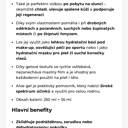
Také je perfektní volbou
po pobytu na slunci
–
okamžitě
chladí
,
ulevuje spálené kůži
a
podporuje
její regeneraci
.
Díky svým vlastnostem pomáhá i při
drobných
oděrkách a poraněních
,
suchých nebo šupinatých
místech
či
po štípnutí hmyzem
.
Lze jej využít jako
lehkou hydratační bázi pod
make-up
,
osvěžující péči po sportu
nebo i jako
hydratační masku pro pleť či suché konečky
vlasů
.
Díky gelové textuře se rychle vstřebává,
nezanechává mastný film a je vhodný pro
každodenní použití na pleť i tělo.
Aloe gel je praktický pomocník, který nabízí
široké
spektrum účinků
a využití pro celou rodinu.
Obsah balení: 250 ml + 55 ml
Hlavní benefity
Zklidňuje podrážděnou, zarudlou nebo
dehydratovanou pokožku