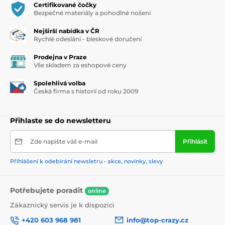
Certifikované čočky
Bezpečné materiály a pohodlné nošení
Nejširší nabídka v ČR
Rychlé odeslání - bleskové doručení
Prodejna v Praze
Vše skladem za eshopové ceny
Spolehlivá volba
Česká firma s historií od roku 2009
Přihlaste se do newsletteru
Zde napište váš e-mail
Přihlásit
Přihlášení k odebírání newsletru - akce, novinky, slevy
Potřebujete poradit
online
Zákaznický servis je k dispozici
+420 603 968 981
info@top-crazy.cz