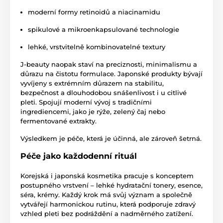
moderní formy retinoidů a niacinamidu
spikulové a mikroenkapsulované technologie
lehké, vrstvitelně kombinovatelné textury
J-beauty naopak staví na preciznosti, minimalismu a
důrazu na čistotu formulace. Japonské produkty bývají
vyvíjeny s extrémním důrazem na stabilitu,
bezpečnost a dlouhodobou snášenlivost i u citlivé
pleti. Spojují moderní vývoj s tradičními
ingrediencemi, jako je rýže, zelený čaj nebo
fermentované extrakty.
Výsledkem je péče, která je účinná, ale zároveň šetrná.
Péče jako každodenní rituál
Korejská i japonská kosmetika pracuje s konceptem
postupného vrstvení – lehké hydratační tonery, esence,
séra, krémy. Každý krok má svůj význam a společně
vytvářejí harmonickou rutinu, která podporuje zdravý
vzhled pleti bez podráždění a nadměrného zatížení.