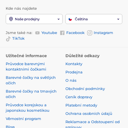
Kde nás najdete
Naše prodejny
Čeština
Jsme také na:
Youtube
Facebook
Instagram
TikTok
Užitečné informace
Důležité odkazy
Průvodce barevnými
Kontakty
kontaktními čočkami
Prodejna
Barevné čočky na světlých
O nás
očích
Obchodní podmínky
Barevné čočky na tmavých
očích
Ceník dopravy
Průvodce korejskou a
Platební metody
japonskou kosmetikou
Ochrana osobních údajů
Věrnostní program
Reklamace a Odstoupení od
Blog
smlouvy