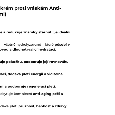
rém proti vráskám Anti-
ml)
e a redukuje známky stárnutí; je ideální
 – včetně hydrolyzované – které
působí v
vou a dlouhotrvající hydrataci,
ňuje pokožku, podporuje její rovnováhu
aci, dodává pleti energii a viditelně
m a podporuje regeneraci pleti.
poskytuje komplexní
anti-aging péči a
odává pleti
pružnost, hebkost a zdravý