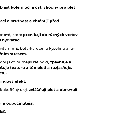
blast kolem očí a úst, vhodný pro pleť
i a pružnost a chrání ji před
onové, které
pronikají do různých vrstev
 hydrataci.
 vitamín E, beta-karoten a kyselina alfa-
ačním stresem.
obí jako mírnější retinoid,
zpevňuje a
šuje texturu a tón pleti a rozjasňuje.
esu.
tingový efekt.
 kukuřičný olej,
zvláčňují pleť a obnovují
ší a odpočinutější.
leť.