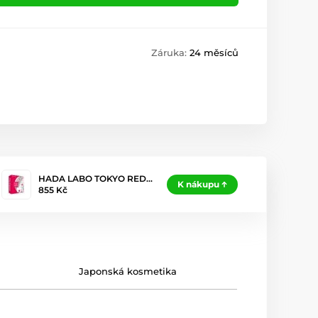
Záruka:
24 měsíců
HADA LABO TOKYO RED…
K nákupu
855 Kč
Japonská kosmetika