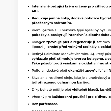
Intenzivně pečující krém určený pro citlivou o
40+.
Redukuje jemné linky, dodává pokožce hydratac
předčasným stárnutím.
Krém využívá sílu několika typů kyseliny hyalur
pokožky a poskytují intenzivní a dlouhodobou
Kolagen
zpevňuje pleť a regeneruje ji
, zatímco
lipoová ji
chrání před volnými radikály a oxid
Retinyl Palmitate (derivát vitamínu A), který půs
vyhlazuje pleť, stimuluje tvorbu kolagenu, zlep
Také působí proti vráskám a oxidativnímu str
Pullulan dodává pleti
okamžitý zpevňující a lif
Skvalan a rostlinné oleje, jako je slunečnicový a
její přirozenou ochrannou bariéru.
Díky bohaté péči je pleť
viditelně hladší, jasněj
Vhodný pro
každodenní použití i pro citlivou p
Bez parfemace.
Obsah balení 15 ml