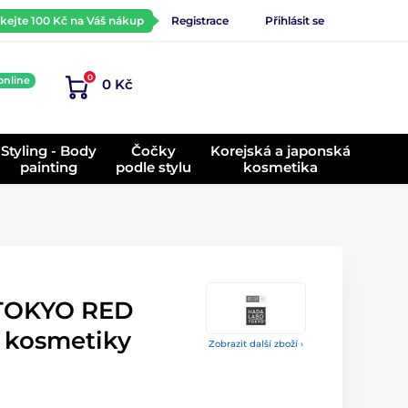
ískejte 100 Kč na Váš nákup
Registrace
Přihlásit se
0
online
0 Kč
)
Styling - Body
Čočky
Korejská a japonská
painting
podle stylu
kosmetika
TOKYO RED
 kosmetiky
Zobrazit další zboží ›