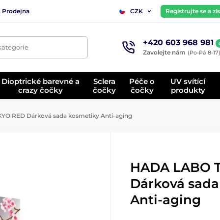
Prodejna
Registrujte se a z
CZK
+420 603 968 981
kategorie
Zavolejte nám
(Po-Pá 8-17
Dioptrické barevné a
Sclera
Péče o
UV svítící
crazy čočky
čočky
čočky
produkty
O RED Dárková sada kosmetiky Anti-aging
HADA LABO 
Dárková sada
Anti-aging