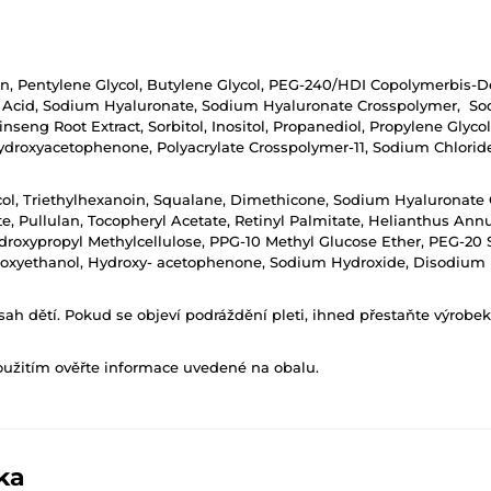
in, Pentylene Glycol, Butylene Glycol, PEG-240/HDI Copolymerbis-De
c Acid, Sodium Hyaluronate, Sodium Hyaluronate Crosspolymer, So
nseng Root Extract, Sorbitol, Inositol, Propanediol, Propylene Glycol
ydroxyacetophenone, Polyacrylate Crosspolymer-11, Sodium Chlorid
col, Triethylhexanoin, Squalane, Dimethicone, Sodium Hyaluronate
, Pullulan, Tocopheryl Acetate, Retinyl Palmitate, Helianthus Annu
droxypropyl Methylcellulose, PPG-10 Methyl Glucose Ether, PEG-20 Sor
enoxyethanol, Hydroxy- acetophenone, Sodium Hydroxide, Disodium 
h dětí. Pokud se objeví podráždění pleti, ihned přestaňte výrobek
oužitím ověřte informace uvedené na obalu.
ka