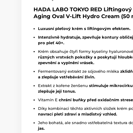
HADA LABO TOKYO RED Liftingový k
Aging Oval V-Lift Hydro Cream (50 
Luxusní pleťový krém s liftingovým efektem.
Intenzivně hydratuje, zpevňuje kontury obličej
pro pleť 40+.
Krém obsahuje čtyři formy kyseliny hyaluronové
různých vrstvách pokožky a poskytují hloubko
zpevnění a vyplnění vrásek.
Fermentovaný extrakt ze sójového mléka
zklid
a zlepšuje vstřebávání živin.
Extrakt z kořene ženšenu
stimuluje mikrocirkul
zlepšuje její tonus.
Vitamín E
chrání buňky před oxidačním strese
Díky kombinaci těchto aktivních složek krém 
navrací pleti zdraví a mladistvý vzhled.
Jeho bohatá, ale snadno vstřebatelná textura d
jas.