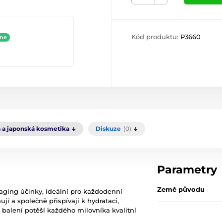
Kód produktu:
P3660
ine
 a japonská kosmetika
Diskuze
(0)
Parametry
Země původu
aging účinky, ideální pro každodenní
jí a společně přispívají k hydrataci,
í balení potěší každého milovníka kvalitní