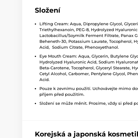
Složení
Lifting Cream: Aqua, Dipropylene Glycol, Glycer
Triethylhexanoin, PEG-8, Hydrolyzed Hyaluroni
Lactobacillus/Soymilk Ferment Filtrate, Panax Gi
Beheneth-30, Potassium Laurate, Tocopherol, H
Acid, Sodium Citrate, Phenoxyethanol.
Eye Mouth Cream: Aqua, Glycerin, Butylene Gly
Hydrolyzed Hyaluronic Acid, Sodium Hyaluronate
Beta-Carotene, Tocopherol, Glyceryl Stearate, Hy
Cetyl Alcohol, Carbomer, Pentylene Glycol, Ph
Acid.
Pouze k zevnímu použití. Uchovávejte mimo dosa
příjem před použitím.
Složení se může měnit. Prosíme, vždy si před p
Korejská a japonská kosmeti