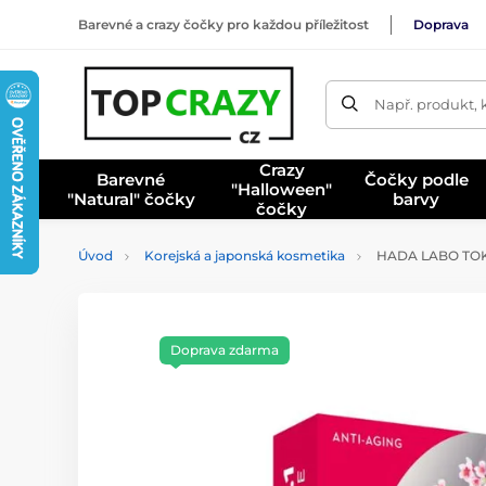
Barevné a crazy čočky pro každou příležitost
Doprava
Např. produkt, 
Crazy
Barevné
Čočky podle
"Halloween"
"Natural" čočky
barvy
čočky
Úvod
Korejská a japonská kosmetika
HADA LABO TOKY
Doprava zdarma