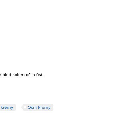
 pleti kolem očí a úst.
é krémy
Oční krémy