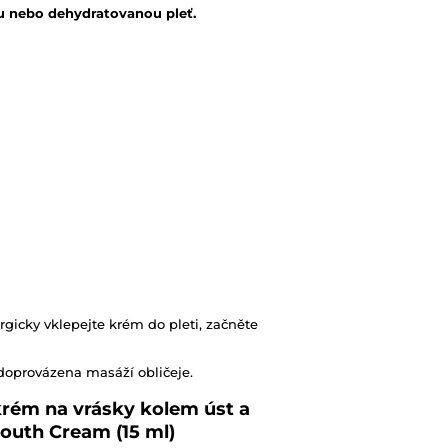
u nebo dehydratovanou pleť.
rgicky vklepejte krém do pleti, začněte
doprovázena masáží obličeje.
ém na vrásky kolem úst a
outh Cream (15 ml)