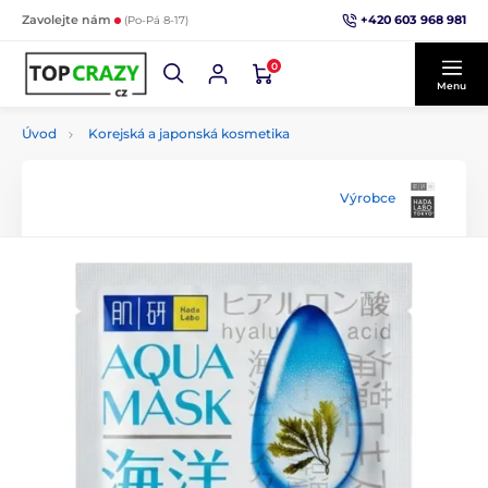
+420 603 968 981
Zavolejte nám
(Po-Pá 8-17)
0
Menu
Úvod
Korejská a japonská kosmetika
Výrobce