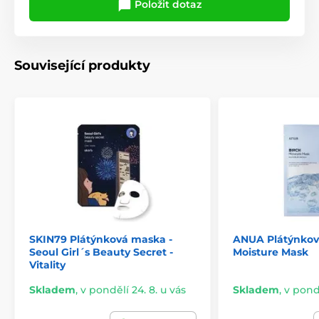
Položit dotaz
Související produkty
SKIN79 Plátýnková maska -
ANUA Plátýnkov
Seoul Girl´s Beauty Secret -
Moisture Mask
Vitality
Skladem
,
v pondělí 24. 8. u vás
Skladem
,
v pondě