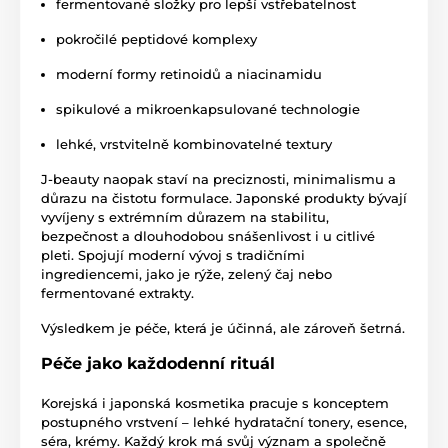
fermentované složky pro lepší vstřebatelnost
pokročilé peptidové komplexy
moderní formy retinoidů a niacinamidu
spikulové a mikroenkapsulované technologie
lehké, vrstvitelně kombinovatelné textury
J-beauty naopak staví na preciznosti, minimalismu a
důrazu na čistotu formulace. Japonské produkty bývají
vyvíjeny s extrémním důrazem na stabilitu,
bezpečnost a dlouhodobou snášenlivost i u citlivé
pleti. Spojují moderní vývoj s tradičními
ingrediencemi, jako je rýže, zelený čaj nebo
fermentované extrakty.
Výsledkem je péče, která je účinná, ale zároveň šetrná.
Péče jako každodenní rituál
Korejská i japonská kosmetika pracuje s konceptem
postupného vrstvení – lehké hydratační tonery, esence,
séra, krémy. Každý krok má svůj význam a společně