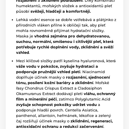
rozjasnění
a
zklidnění podráždění
. Díky kombinaci
humektantů, mořských složek a antioxidantů pleť
působí
svěžeji, hladčeji a komfortněji.
Lehká vodní esence se dobře vstřebává a plátýnko z
přírodních vláken přilne k obličeji tak, aby pleť
mohla rovnoměrně přijímat hydratační složky.
Maska je
vhodná zejména pro dehydratovanou,
suchou, normální, smíšenou i citlivější pleť, která
potřebuje rychlé doplnění vody, zklidnění a svěží
vzhled
.
Mezi klíčové složky patří kyselina hyaluronová, která
váže vodu v pokožce, zvyšuje hydrataci a
podporuje pružnější vzhled pleti
. Niacinamid
doplňuje účinek masky o
rozjasnění, sjednocení
tónu, posílení kožní bariéry a zklidnění
. Mořské
řasy Chondrus Crispus Extract a Cladosiphon
Okamuranus Extract dodávají pleti
vláhu, ochranný
film a minerální péči
, zatímco Polyglutamic Acid
zvyšuje schopnost pokožky udržet vodu
a
podporuje hladší povrch. Centella Asiatica,
panthenol, allantoin, heřmánek, lékořice a zelený
čaj rozšiřují účinek masky o
zklidnění, regeneraci,
antioxidační ochranu a redukci začervenání
.