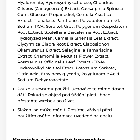
Hyaluronate, Hydroxyethylcellulose, Chondrus
Crispus (Carrageenan) Extract, Caesalpinia Spinosa
Gum, Glucose, Propanediol, Centella Asiatica
Extract, Trehalose, Panthenol, Polyquaternium-51,
Sodium PCA, Sorbitol, Urea, Polygonum Cuspidatum
Root Extract, Scutellaria Baicalensis Root Extract,
Hydrolyzed Pearl, Camellia Sinensis Leaf Extract,
Glycyrrhiza Glabra Root Extract, Cladosiphon
Okamuranus Extract, Selaginella Tamariscina
Extract, Chamomilla Recutita Flower Extract,
Rosmarinus Officinalis Leaf Extract, C12-14
Hydroxyalkyl Maltitol Ether, Potassium Sorbate,
Citric Acid, Ethylhexylglycerin, Polyglutamic Acid,
Sodium Dehydroacetate
Pouze k zevnímu použití. Uchovávejte mimo dosah
dětí. Pokud se objeví podráždění pleti, ihned
přestaňte výrobek používat.
Složení se může měnit. Prosíme, vždy si před
použitím ověřte informace uvedené na obalu.