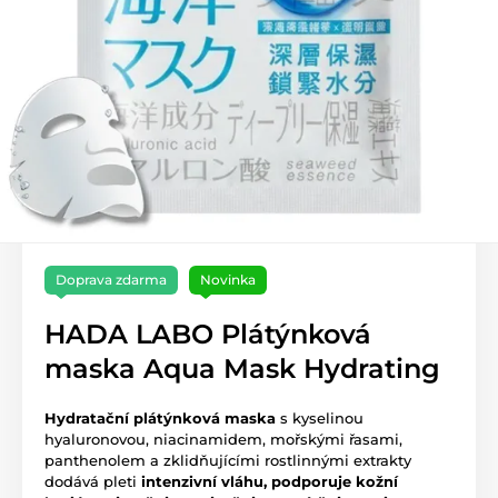
Doprava zdarma
Novinka
HADA LABO Plátýnková
maska Aqua Mask Hydrating
Hydratační plátýnková maska
s kyselinou
hyaluronovou, niacinamidem, mořskými řasami,
panthenolem a zklidňujícími rostlinnými extrakty
dodává pleti
intenzivní vláhu, podporuje kožní