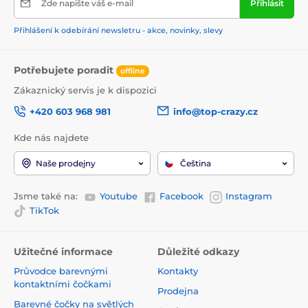
Zde napište váš e-mail
Přihlásit
Přihlášení k odebírání newsletru - akce, novinky, slevy
Potřebujete poradit
offline
Zákaznický servis je k dispozici
+420 603 968 981
info@top-crazy.cz
Kde nás najdete
Naše prodejny
Čeština
Jsme také na:
Youtube
Facebook
Instagram
TikTok
Užitečné informace
Důležité odkazy
Průvodce barevnými
Kontakty
kontaktními čočkami
Prodejna
Barevné čočky na světlých