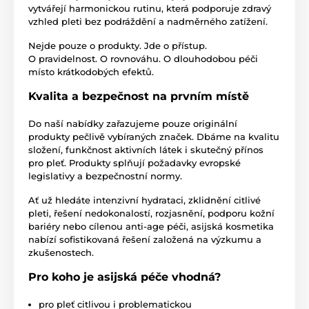
vytvářejí harmonickou rutinu, která podporuje zdravý
vzhled pleti bez podráždění a nadměrného zatížení.
Nejde pouze o produkty. Jde o přístup.
O pravidelnost. O rovnováhu. O dlouhodobou péči
místo krátkodobých efektů.
Kvalita a bezpečnost na prvním místě
Do naší nabídky zařazujeme pouze originální
produkty pečlivě vybíraných značek. Dbáme na kvalitu
složení, funkčnost aktivních látek i skutečný přínos
pro pleť. Produkty splňují požadavky evropské
legislativy a bezpečnostní normy.
Ať už hledáte intenzivní hydrataci, zklidnění citlivé
pleti, řešení nedokonalostí, rozjasnění, podporu kožní
bariéry nebo cílenou anti-age péči, asijská kosmetika
nabízí sofistikovaná řešení založená na výzkumu a
zkušenostech.
Pro koho je asijská péče vhodná?
pro pleť citlivou i problematickou