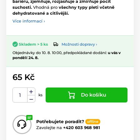
bariéru, zjemňuje, rozjasňuje a zmírňuje pocit
suchosti.
Vhodná pro
všechny typy pleti včetně
dehydratované a citlivější.
Více informací ›
Možnosti dopravy ›
Skladem > 5 ks
Objednávky do 10. 8. 10:00, předpokládané dodání:
u vás v
pondělí 24. 8.
65 Kč
Do košíku
ks
Potřebujete poradit?
offline
Zavolejte na
+420 603 968 981