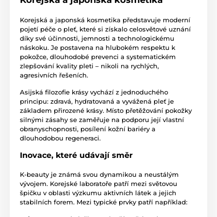
Korejská a japonská kosmetika
Korejská a japonská kosmetika představuje moderní
pojetí péče o pleť, které si získalo celosvětové uznání
díky své účinnosti, jemnosti a technologickému
náskoku. Je postavena na hlubokém respektu k
pokožce, dlouhodobé prevenci a systematickém
zlepšování kvality pleti – nikoli na rychlých,
agresivních řešeních.
Asijská filozofie krásy vychází z jednoduchého
principu: zdravá, hydratovaná a vyvážená pleť je
základem přirozené krásy. Místo přetěžování pokožky
silnými zásahy se zaměřuje na podporu její vlastní
obranyschopnosti, posílení kožní bariéry a
dlouhodobou regeneraci.
Inovace, které udávají směr
K-beauty je známá svou dynamikou a neustálým
vývojem. Korejské laboratoře patří mezi světovou
špičku v oblasti výzkumu aktivních látek a jejich
stabilních forem. Mezi typické prvky patří například: