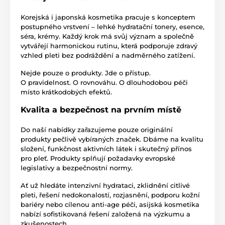
Korejská i japonská kosmetika pracuje s konceptem
postupného vrstvení – lehké hydratační tonery, esence,
séra, krémy. Každý krok má svůj význam a společně
vytvářejí harmonickou rutinu, která podporuje zdravý
vzhled pleti bez podráždění a nadměrného zatížení.
Nejde pouze o produkty. Jde o přístup.
O pravidelnost. O rovnováhu. O dlouhodobou péči
místo krátkodobých efektů.
Kvalita a bezpečnost na prvním místě
Do naší nabídky zařazujeme pouze originální
produkty pečlivě vybíraných značek. Dbáme na kvalitu
složení, funkčnost aktivních látek i skutečný přínos
pro pleť. Produkty splňují požadavky evropské
legislativy a bezpečnostní normy.
Ať už hledáte intenzivní hydrataci, zklidnění citlivé
pleti, řešení nedokonalostí, rozjasnění, podporu kožní
bariéry nebo cílenou anti-age péči, asijská kosmetika
nabízí sofistikovaná řešení založená na výzkumu a
zkušenostech.