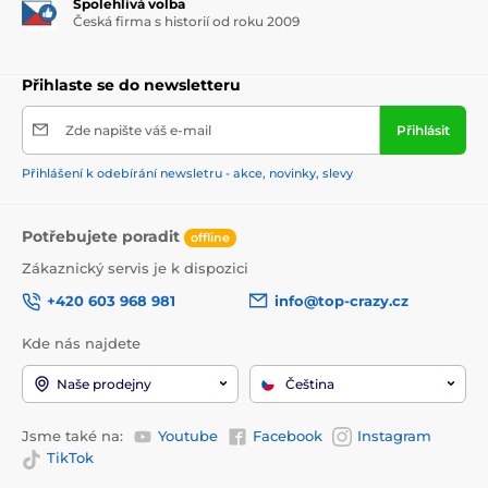
Spolehlivá volba
Česká firma s historií od roku 2009
Přihlaste se do newsletteru
Zde napište váš e-mail
Přihlásit
Přihlášení k odebírání newsletru - akce, novinky, slevy
Potřebujete poradit
offline
Zákaznický servis je k dispozici
+420 603 968 981
info@top-crazy.cz
Kde nás najdete
Naše prodejny
Čeština
Jsme také na:
Youtube
Facebook
Instagram
TikTok