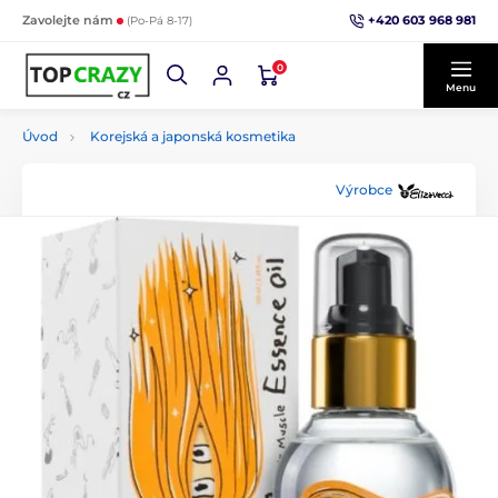
+420 603 968 981
Zavolejte nám
(Po-Pá 8-17)
0
Menu
Úvod
Korejská a japonská kosmetika
Výrobce