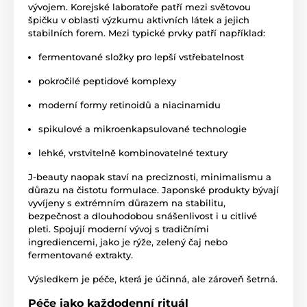
vývojem. Korejské laboratoře patří mezi světovou
špičku v oblasti výzkumu aktivních látek a jejich
stabilních forem. Mezi typické prvky patří například:
fermentované složky pro lepší vstřebatelnost
pokročilé peptidové komplexy
moderní formy retinoidů a niacinamidu
spikulové a mikroenkapsulované technologie
lehké, vrstvitelně kombinovatelné textury
J-beauty naopak staví na preciznosti, minimalismu a
důrazu na čistotu formulace. Japonské produkty bývají
vyvíjeny s extrémním důrazem na stabilitu,
bezpečnost a dlouhodobou snášenlivost i u citlivé
pleti. Spojují moderní vývoj s tradičními
ingrediencemi, jako je rýže, zelený čaj nebo
fermentované extrakty.
Výsledkem je péče, která je účinná, ale zároveň šetrná.
Péče jako každodenní rituál