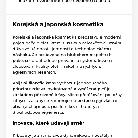
použitím ověřte informace uvedené na obalu.
Korejská a japonská kosmetika
Korejská a japonská kosmetika představuje moderní
pojetí péče o pleť, které si získalo celosvětové uznání
díky své účinnosti, jemnosti a technologickému
náskoku. Je postavena na hlubokém respektu k
pokožce, dlouhodobé prevenci a systematickém
zlepšování kvality pleti – nikoli na rychlých,
agresivních řešeních.
Asijská filozofie krásy vychází z jednoduchého
principu: zdravá, hydratovaná a vyvážená pleť je
základem přirozené krásy. Místo přetěžování pokožky
silnými zásahy se zaměřuje na podporu její vlastní
obranyschopnosti, posílení kožní bariéry a
dlouhodobou regeneraci.
Inovace, které udávají směr
K-beauty je známá svou dynamikou a neustálým