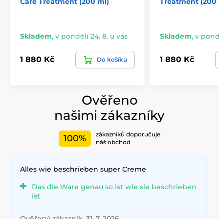
Care Treatment (200 ml)
Treatment (200 
Skladem
,
v pondělí 24. 8. u vás
Skladem
,
v pondě
1 880 Kč
1 880 Kč
Do košíku
Ověřeno
našimi zákazníky
zákazníků doporučuje
100%
náš obchod
Alles wie beschrieben super Creme
Das die Ware genau so ist wie sie beschrieben
ist
Ověřený zákazník, 31. 7. 2026