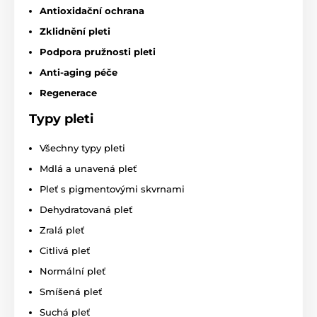
Antioxidační ochrana
Zklidnění pleti
Podpora pružnosti pleti
Anti-aging péče
Regenerace
Typy pleti
Všechny typy pleti
Mdlá a unavená pleť
Pleť s pigmentovými skvrnami
Dehydratovaná pleť
Zralá pleť
Citlivá pleť
Normální pleť
Smíšená pleť
Suchá pleť