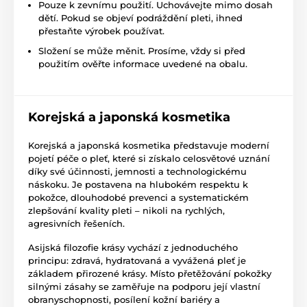
Pouze k zevnímu použití. Uchovávejte mimo dosah
dětí. Pokud se objeví podráždění pleti, ihned
přestaňte výrobek používat.
Složení se může měnit. Prosíme, vždy si před
použitím ověřte informace uvedené na obalu.
Korejská a japonská kosmetika
Korejská a japonská kosmetika představuje moderní
pojetí péče o pleť, které si získalo celosvětové uznání
díky své účinnosti, jemnosti a technologickému
náskoku. Je postavena na hlubokém respektu k
pokožce, dlouhodobé prevenci a systematickém
zlepšování kvality pleti – nikoli na rychlých,
agresivních řešeních.
Asijská filozofie krásy vychází z jednoduchého
principu: zdravá, hydratovaná a vyvážená pleť je
základem přirozené krásy. Místo přetěžování pokožky
silnými zásahy se zaměřuje na podporu její vlastní
obranyschopnosti, posílení kožní bariéry a