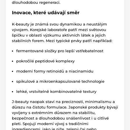
dlouhodobou regeneraci.
Inovace, které udávají směr
K-beauty je známá svou dynamikou a neustálým
vývojem. Korejské laboratoře patří mezi světovou
špičku v oblasti výzkumu aktivních látek a jejich
stabilních forem. Mezi typické prvky patří například:
fermentované složky pro lepší vstřebatelnost
pokročilé peptidové komplexy
moderní formy retinoidů a niacinamidu
spikulové a mikroenkapsulované technologie
lehké, vrstvitelně kombinovatelné textury
J-beauty naopak staví na preciznosti, minimalismu a
důrazu na čistotu formulace. Japonské produkty bývají
vyvíjeny s extrémním důrazem na stabilitu,
bezpečnost a dlouhodobou snášenlivost i u citlivé
pleti. Spojují moderní vývoj s tradičními
ingrediencemi, jako je rýže, zelený čaj nebo