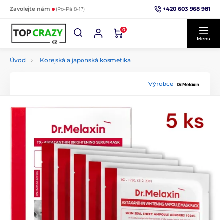
+420 603 968 981
Zavolejte nám
(Po-Pá 8-17)
0
Menu
Úvod
Korejská a japonská kosmetika
Výrobce