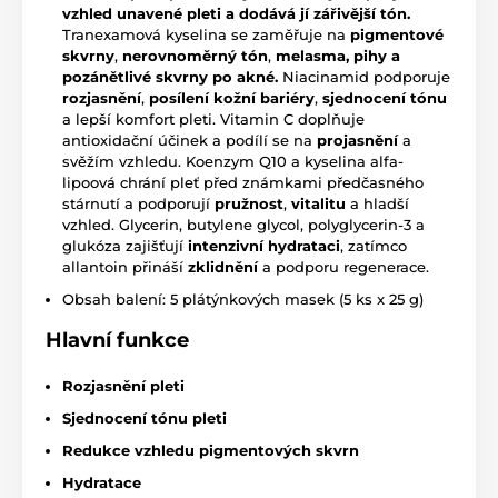
vzhled unavené pleti a dodává jí zářivější tón.
Tranexamová kyselina se zaměřuje na
pigmentové
skvrny
,
nerovnoměrný tón
,
melasma, pihy a
pozánětlivé skvrny po akné.
Niacinamid podporuje
rozjasnění
,
posílení kožní bariéry
,
sjednocení tónu
a lepší komfort pleti. Vitamin C doplňuje
antioxidační účinek a podílí se na
projasnění
a
svěžím vzhledu. Koenzym Q10 a kyselina alfa-
lipoová chrání pleť před známkami předčasného
stárnutí a podporují
pružnost
,
vitalitu
a hladší
vzhled. Glycerin, butylene glycol, polyglycerin-3 a
glukóza zajišťují
intenzivní hydrataci
, zatímco
allantoin přináší
zklidnění
a podporu regenerace.
Obsah balení: 5 plátýnkových masek (5 ks x 25 g)
Hlavní funkce
Rozjasnění pleti
Sjednocení tónu pleti
Redukce vzhledu pigmentových skvrn
Hydratace