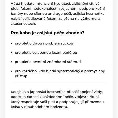
Ať už hledáte intenzivní hydrataci, zklidnění citlivé
pleti, řešení nedokonalostí, rozjasnění, podporu kožní
bariéry nebo cílenou anti-age péči, asijská kosmetika
nabízí sofistikovaná řešení založená na výzkumu a
zkušenostech.
Pro koho je asijská péče vhodná?
pro pleť citlivou i problematickou
pro pleť s oslabenou kožní bariérou
pro pleť s prvními známkami stárnutí
pro každého, kdo hledá systematický a promyšlený
přístup
Korejská a japonská kosmetika přináší spojení vědy,
tradice a radosti z každodenní péče. Objevte rituál,
který respektuje vaši pleť a podporuje její přirozenou
krásu v dlouhodobém horizontu.