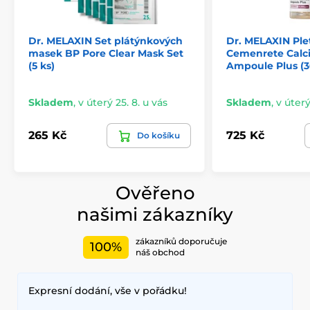
Dr. MELAXIN Set plátýnkových
Dr. MELAXIN Pl
masek BP Pore Clear Mask Set
Cemenrete Calc
(5 ks)
Ampoule Plus (3
Skladem
,
v úterý 25. 8. u vás
Skladem
,
v úterý
265 Kč
725 Kč
Do košíku
Ověřeno
našimi zákazníky
zákazníků doporučuje
100%
náš obchod
Expresní dodání, vše v pořádku!