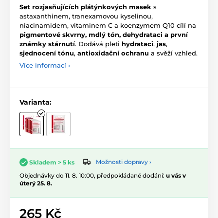
Set rozjasňujících plátýnkových masek
s
astaxanthinem, tranexamovou kyselinou,
niacinamidem, vitaminem C a koenzymem Q10 cílí na
pigmentové skvrny, mdlý tón, dehydrataci a první
známky stárnutí
. Dodává pleti
hydrataci
,
jas
,
sjednocení tónu
,
antioxidační ochranu
a svěží vzhled.
Více informací ›
Varianta:
Možnosti dopravy ›
Skladem > 5 ks
Objednávky do 11. 8. 10:00, předpokládané dodání:
u vás v
úterý 25. 8.
265 Kč