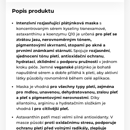
Popis produktu
Intenzivní rozjasňující plátýnková maska
s
koncentrovaným sérem kyseliny tranexamové,
astaxanthinu a koenzymu Q10 je určená
pro pleť se
ztrátou jasu, nerovnoměrným tónem,
pigmentovými skvrnami, stopami po akné a
prvními známkami stárnutí.
Spojuje
rozjasnění
,
sjednocení tónu pleti
,
antioxidační ochranu
,
hydrataci
,
zklidnění
a
podporu pružnosti
v jednom
kroku péče. Jemné
veganské
plátýnko je bohatě
napuštěné sérem a dobře přiléhá k pleti, aby aktivní
látky působily rovnoměrně během celé aplikace.
Maska je vhodná
pro všechny typy pleti, zejména
pro mdlou, unavenou, dehydratovanou, zralou pleť
a pleť s pigmentovými nerovnostmi
. Díky
allantoinu, argininu a hydratačním složkám je
vhodná
i pro citlivější pleť.
Astaxanthin patří mezi velmi silné antioxidanty. V
masce působí
proti oxidačnímu stresu, podporuje
ochranu pleti před volnými radikály, zlepšuje