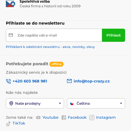
Spolehlivá volba
Česká firma s historií od roku 2009
Přihlaste se do newsletteru
Zde napište váš e-mail
Přihlásit
Přihlášení k odebírání newsletru - akce, novinky, slevy
Potřebujete poradit
offline
Zákaznický servis je k dispozici
+420 603 968 981
info@top-crazy.cz
Kde nás najdete
Naše prodejny
Čeština
Jsme také na:
Youtube
Facebook
Instagram
TikTok