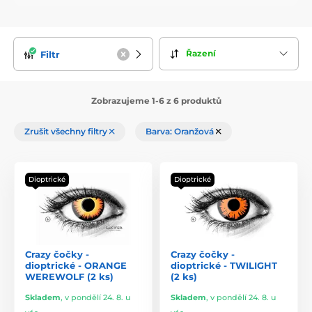
Řazení
Filtr
Zobrazujeme 1-6 z 6 produktů
Zrušit všechny filtry
Barva: Oranžová
Dioptrické
Dioptrické
Crazy čočky -
Crazy čočky -
dioptrické - ORANGE
dioptrické - TWILIGHT
WEREWOLF (2 ks)
(2 ks)
Skladem
,
v pondělí 24. 8. u
Skladem
,
v pondělí 24. 8. u