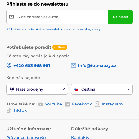
Přihlaste se do newsletteru
Zde napište váš e-mail
Přihlásit
Přihlášení k odebírání newsletru - akce, novinky, slevy
Potřebujete poradit
offline
Zákaznický servis je k dispozici
+420 603 968 981
info@top-crazy.cz
Kde nás najdete
Naše prodejny
Čeština
Jsme také na:
Youtube
Facebook
Instagram
TikTok
Užitečné informace
Důležité odkazy
Průvodce barevnými
Kontakty