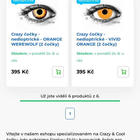
Nedioptrické
Nedioptrické
Crazy čočky -
Crazy čočky -
nedioptrické - ORANGE
nedioptrické - VIVID
WEREWOLF (2 čočky)
ORANGE (2 čočky)
Skladem
,
v pondělí 24. 8. u
Skladem
,
v pondělí 24. 8. u
vás
vás
395 Kč
395 Kč
Už jste viděli 6 produktů z 6.
1
Vítejte v našem eshopu specializovaném na Crazy & Cool
čočky, kde nabízíme širokou škálu barevných čoček pro