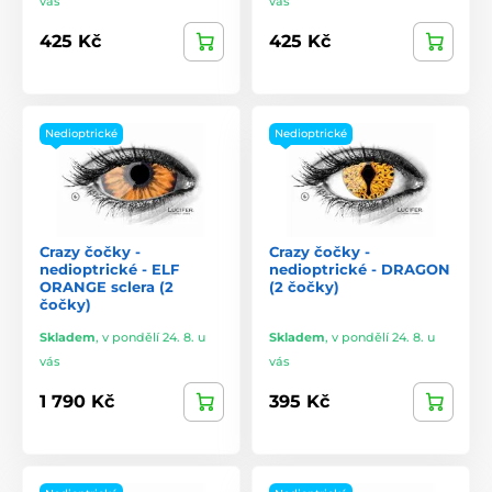
vás
vás
425 Kč
425 Kč
Nedioptrické
Nedioptrické
Crazy čočky -
Crazy čočky -
nedioptrické - ELF
nedioptrické - DRAGON
ORANGE sclera (2
(2 čočky)
čočky)
Skladem
,
v pondělí 24. 8. u
Skladem
,
v pondělí 24. 8. u
vás
vás
1 790 Kč
395 Kč