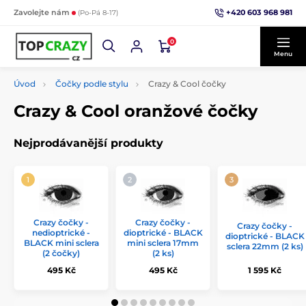
+420 603 968 981
Zavolejte nám
(Po-Pá 8-17)
0
Menu
Úvod
Čočky podle stylu
Crazy & Cool čočky
Crazy & Cool oranžové čočky
Nejprodávanější produkty
Crazy čočky -
Crazy čočky -
Crazy čočky -
nedioptrické -
dioptrické - BLACK
dioptrické - BLACK
BLACK mini sclera
mini sclera 17mm
sclera 22mm (2 ks)
(2 čočky)
(2 ks)
495 Kč
495 Kč
1 595 Kč