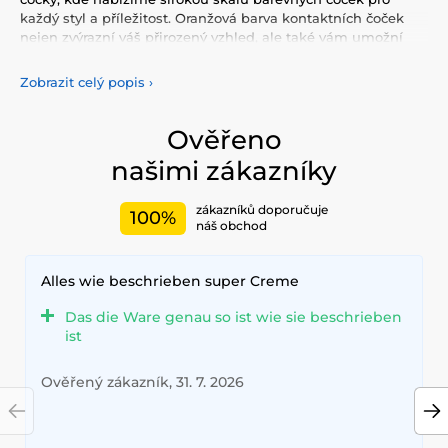
každý styl a příležitost. Oranžová barva kontaktních čoček
nejen zvýrazní váš přirozený vzhled, ale také vám umožní
vyjádřit svou osobnost a jedinečnost. Vyberte si z naší pestré
nabídky barevných
čoček, které vám poskytnou komfort a
Zobrazit celý popis
›
bezpečnost po celý den. Přidejte do svého života trochu
barvy s našimi kvalitními čočkami, které splňují nejvyšší
standardy kvality a pohodlí.
Ověřeno
našimi zákazníky
zákazníků doporučuje
100%
náš obchod
Alles wie beschrieben super Creme
Das die Ware genau so ist wie sie beschrieben
ist
Ověřený zákazník, 31. 7. 2026