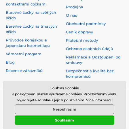
kontaktními čočkami
Prodejna
Barevné čočky na světlých
O nás
očích
Obchodní podmínky
Barevné čočky na tmavých
očích
Ceník dopravy
Průvodce korejskou a
Platební metody
japonskou kosmetikou
Ochrana osobních údajů
Věrnostní program
Reklamace a Odstoupení od
Blog
smlouvy
Recenze zákazníků
Bezpečnost a kvalita bez
kompromisů
Souhlas s cookie
K poskytování služeb využíváme cookies. Procházením webu
vyjadřujete souhlas s jejich používáním.
Více informací
.
Nesouhlasím
Souhlasím
© 2026 www.top-crazy.cz ⦁ E-shop vytvořila
SIMPLIA.cz