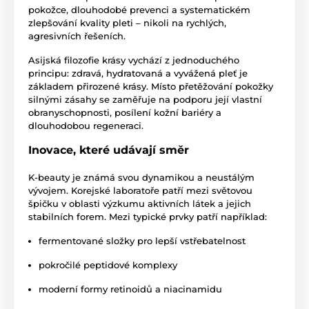
pokožce, dlouhodobé prevenci a systematickém
zlepšování kvality pleti – nikoli na rychlých,
agresivních řešeních.
Asijská filozofie krásy vychází z jednoduchého
principu: zdravá, hydratovaná a vyvážená pleť je
základem přirozené krásy. Místo přetěžování pokožky
silnými zásahy se zaměřuje na podporu její vlastní
obranyschopnosti, posílení kožní bariéry a
dlouhodobou regeneraci.
Inovace, které udávají směr
K-beauty je známá svou dynamikou a neustálým
vývojem. Korejské laboratoře patří mezi světovou
špičku v oblasti výzkumu aktivních látek a jejich
stabilních forem. Mezi typické prvky patří například:
fermentované složky pro lepší vstřebatelnost
pokročilé peptidové komplexy
moderní formy retinoidů a niacinamidu