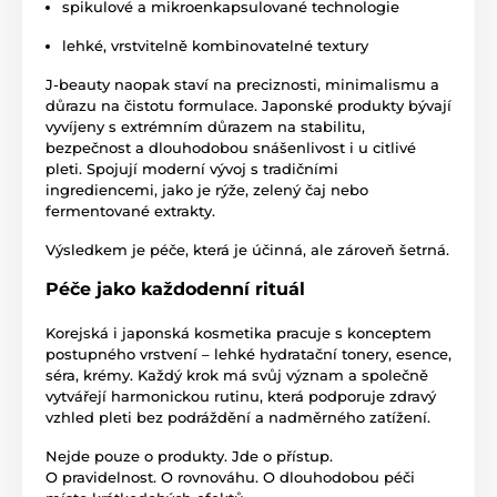
spikulové a mikroenkapsulované technologie
lehké, vrstvitelně kombinovatelné textury
J-beauty naopak staví na preciznosti, minimalismu a
důrazu na čistotu formulace. Japonské produkty bývají
vyvíjeny s extrémním důrazem na stabilitu,
bezpečnost a dlouhodobou snášenlivost i u citlivé
pleti. Spojují moderní vývoj s tradičními
ingrediencemi, jako je rýže, zelený čaj nebo
fermentované extrakty.
Výsledkem je péče, která je účinná, ale zároveň šetrná.
Péče jako každodenní rituál
Korejská i japonská kosmetika pracuje s konceptem
postupného vrstvení – lehké hydratační tonery, esence,
séra, krémy. Každý krok má svůj význam a společně
vytvářejí harmonickou rutinu, která podporuje zdravý
vzhled pleti bez podráždění a nadměrného zatížení.
Nejde pouze o produkty. Jde o přístup.
O pravidelnost. O rovnováhu. O dlouhodobou péči