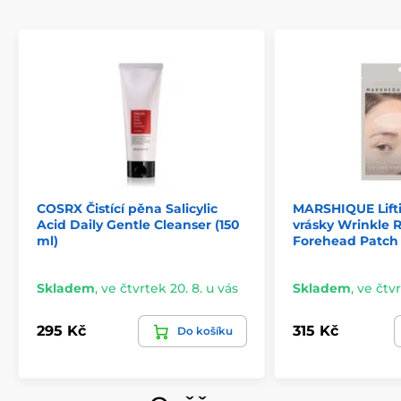
COSRX Čistící pěna Salicylic
MARSHIQUE Lifti
Acid Daily Gentle Cleanser (150
vrásky Wrinkle 
ml)
Forehead Patch
Skladem
,
ve čtvrtek 20. 8. u vás
Skladem
,
ve čtvr
295 Kč
315 Kč
Do košíku