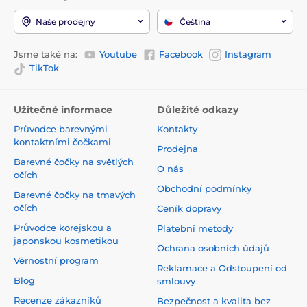
Naše prodejny
Čeština
Jsme také na:
Youtube
Facebook
Instagram
TikTok
Užitečné informace
Důležité odkazy
Průvodce barevnými
Kontakty
kontaktními čočkami
Prodejna
Barevné čočky na světlých
O nás
očích
Obchodní podmínky
Barevné čočky na tmavých
očích
Ceník dopravy
Průvodce korejskou a
Platební metody
japonskou kosmetikou
Ochrana osobních údajů
Věrnostní program
Reklamace a Odstoupení od
Blog
smlouvy
Recenze zákazníků
Bezpečnost a kvalita bez