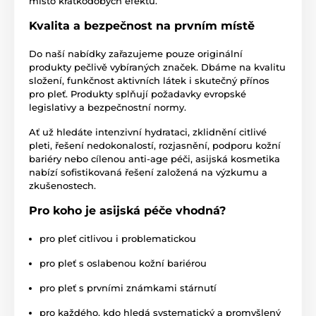
místo krátkodobých efektů.
Kvalita a bezpečnost na prvním místě
Do naší nabídky zařazujeme pouze originální
produkty pečlivě vybíraných značek. Dbáme na kvalitu
složení, funkčnost aktivních látek i skutečný přínos
pro pleť. Produkty splňují požadavky evropské
legislativy a bezpečnostní normy.
Ať už hledáte intenzivní hydrataci, zklidnění citlivé
pleti, řešení nedokonalostí, rozjasnění, podporu kožní
bariéry nebo cílenou anti-age péči, asijská kosmetika
nabízí sofistikovaná řešení založená na výzkumu a
zkušenostech.
Pro koho je asijská péče vhodná?
pro pleť citlivou i problematickou
pro pleť s oslabenou kožní bariérou
pro pleť s prvními známkami stárnutí
pro každého, kdo hledá systematický a promyšlený