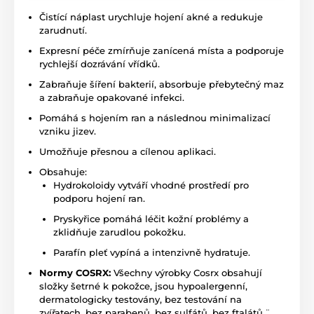
Čistící náplast urychluje hojení akné a redukuje
zarudnutí.
Expresní péče zmírňuje zanícená místa a podporuje
rychlejší dozrávání vřídků.
Zabraňuje šíření bakterií, absorbuje přebytečný maz
a zabraňuje opakované infekci.
Pomáhá s hojením ran a následnou minimalizací
vzniku jizev.
Umožňuje přesnou a cílenou aplikaci.
Obsahuje:
Hydrokoloidy vytváří vhodné prostředí pro
podporu hojení ran.
Pryskyřice pomáhá léčit kožní problémy a
zklidňuje zarudlou pokožku.
Parafín pleť vypíná a intenzivně hydratuje.
Normy COSRX:
Všechny výrobky Cosrx obsahují
složky šetrné k pokožce, jsou hypoalergenní,
dermatologicky testovány, bez testování na
zvířatech, bez parabenů, bez sulfátů, bez ftalátů.¨