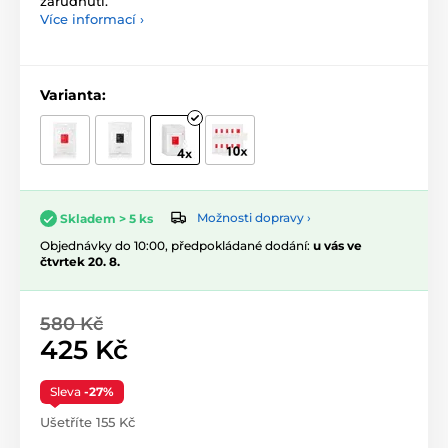
zarudnutí.
Více informací ›
Varianta:
Možnosti dopravy ›
Skladem > 5 ks
Objednávky do 10:00, předpokládané dodání:
u vás ve
čtvrtek 20. 8.
580 Kč
425 Kč
Sleva
-27%
Ušetříte 155 Kč