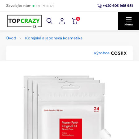
+420 603 968 981
Zavolejte nám
(Po-Pá 8-17)
0
Menu
Úvod
Korejská a japonská kosmetika
Výrobce