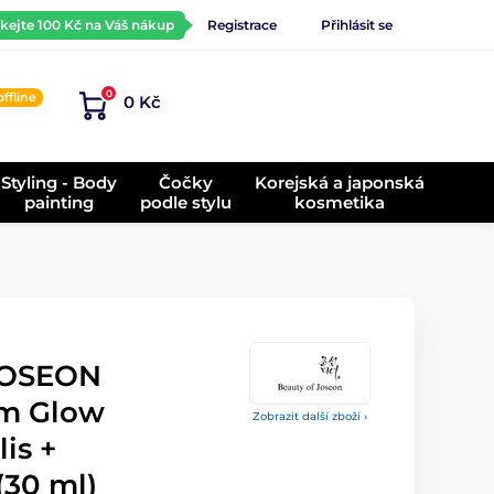
ískejte 100 Kč na Váš nákup
Registrace
Přihlásit se
0
offline
0 Kč
)
Styling - Body
Čočky
Korejská a japonská
painting
podle stylu
kosmetika
JOSEON
um Glow
Zobrazit další zboží ›
is +
(30 ml)