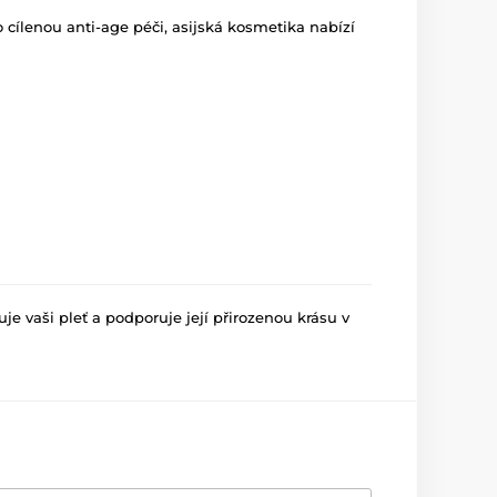
bo cílenou anti-age péči, asijská kosmetika nabízí
je vaši pleť a podporuje její přirozenou krásu v