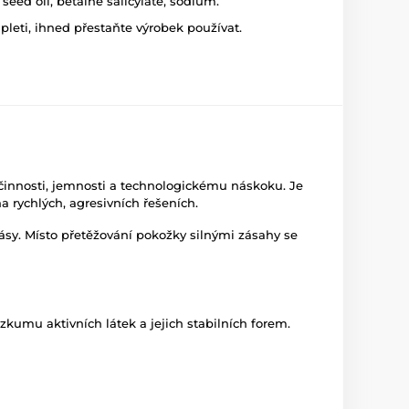
m seed oil, betaine salicylate, sodium.
leti, ihned přestaňte výrobek používat.
účinnosti, jemnosti a technologickému náskoku. Je
 rychlých, agresivních řešeních.
rásy. Místo přetěžování pokožky silnými zásahy se
kumu aktivních látek a jejich stabilních forem.