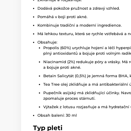
Dodává pokožce pružnost a zdravý vzhled.
Pomáhá v boji proti akné.
Kombinuje tradiční a moderní ingredience.
Má lehkou texturu, která se rychle vstřebává a n
Obsahuje:
Propolis (60%) urychluje hojení a léčí hyperp
plný antioxidantů a bojuje proti volným radi
Niacinamid (2%) redukuje póry a vrásky. Má r
a bojuje proti akné.
Betain Salicytát (0,5%) je jemná forma BHA, k
Tea Tree olej zklidňuje a má antibakteriální 
Pupečník asijský má zklidňující účinky. Navr
zpomaluje proces stárnutí.
Výtažek z lotusu rozjasňuje a má hydratační 
Obsah balení: 30 ml
Typ pleti