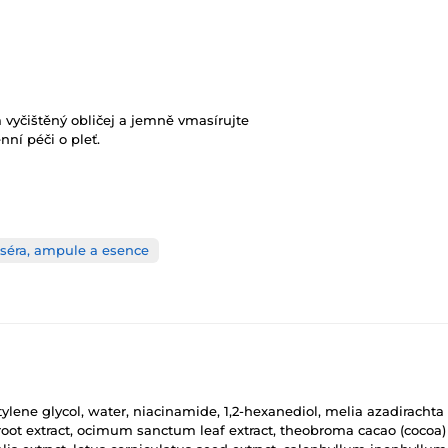
 vyčištěný obličej a jemně vmasírujte
ní péči o pleť.
 séra, ampule a esence
utylene glycol, water, niacinamide, 1,2-hexanediol, melia azadirachta 
ot extract, ocimum sanctum leaf extract, theobroma cacao (cocoa) se