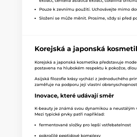
extract, centella asiatica extract, corallina offi
Pouze k zevnímu použití. Uchovávejte mimo dosa
Složení se může měnit. Prosíme, vždy si před p
Korejská a japonská kosmeti
Korejská a japonská kosmetika představuje moderní
postavena na hlubokém respektu k pokožce, dlouho
Asijská filozofie krásy vychází z jednoduchého pr
zaměřuje na podporu její vlastní obranyschopnosti
Inovace, které udávají směr
K-beauty je známá svou dynamikou a neustálým výv
Mezi typické prvky patří například:
fermentované složky pro lepší vstřebatelnost
pokročilé peptidové komplexy