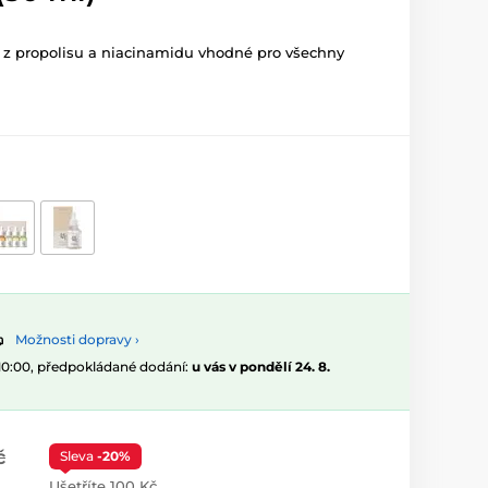
 z propolisu a niacinamidu vhodné pro všechny
Možnosti dopravy ›
 10:00, předpokládané dodání:
u vás v pondělí 24. 8.
č
Sleva
-20%
Ušetříte 100 Kč