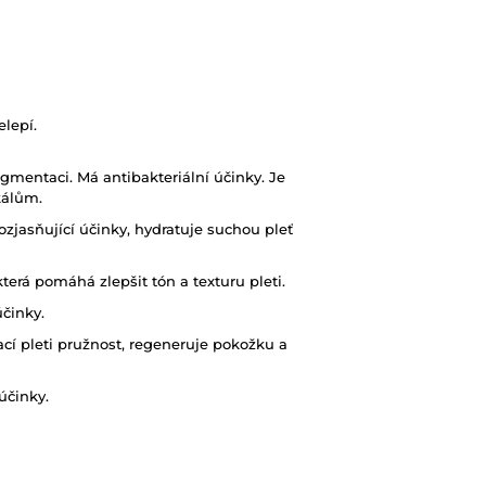
elepí.
igmentaci. Má antibakteriální účinky. Je
kálům.
ozjasňující účinky, hydratuje suchou pleť
terá pomáhá zlepšit tón a texturu pleti.
účinky.
ací pleti pružnost, regeneruje pokožku a
účinky.