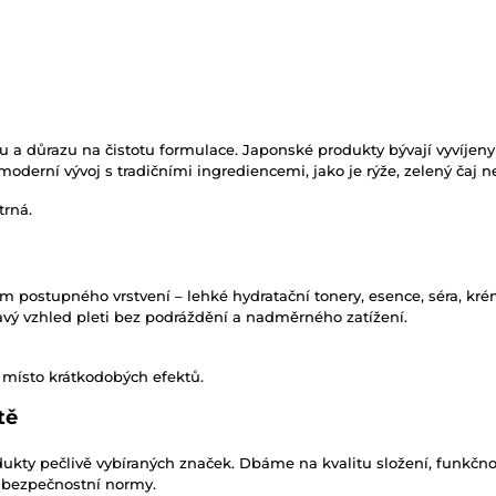
u a důrazu na čistotu formulace. Japonské produkty bývají vyvíjen
í moderní vývoj s tradičními ingrediencemi, jako je rýže, zelený čaj
trná.
m postupného vrstvení – lehké hydratační tonery, esence, séra, kr
avý vzhled pleti bez podráždění a nadměrného zatížení.
 místo krátkodobých efektů.
tě
kty pečlivě vybíraných značek. Dbáme na kvalitu složení, funkčnost
a bezpečnostní normy.