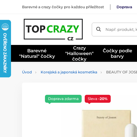
Barevné a crazy čočky pro každou příležitost
Doprava
Např. produkt, 
Crazy
Barevné
Čočky podle
"Halloween"
"Natural" čočky
barvy
čočky
Úvod
Korejská a japonská kosmetika
BEAUTY OF JOSEO
Doprava zdarma
Sleva
-20%