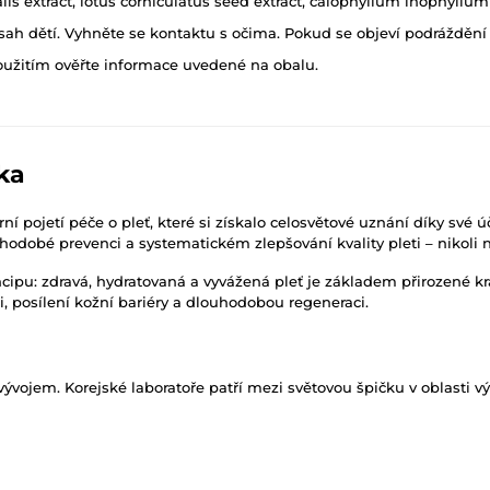
cinalis extract, lotus corniculatus seed extract, calophyllum inophyllu
h dětí. Vyhněte se kontaktu s očima. Pokud se objeví podráždění p
oužitím ověřte informace uvedené na obalu.
ka
 pojetí péče o pleť, které si získalo celosvětové uznání díky své 
dobé prevenci a systematickém zlepšování kvality pleti – nikoli na
incipu: zdravá, hydratovaná a vyvážená pleť je základem přirozené k
, posílení kožní bariéry a dlouhodobou regeneraci.
ojem. Korejské laboratoře patří mezi světovou špičku v oblasti výz