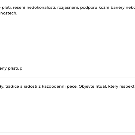
vé pleti, řešení nedokonalostí, rozjasnění, podporu kožní bariéry ne
enostech.
ený přístup
, tradice a radosti z každodenní péče. Objevte rituál, který respektu