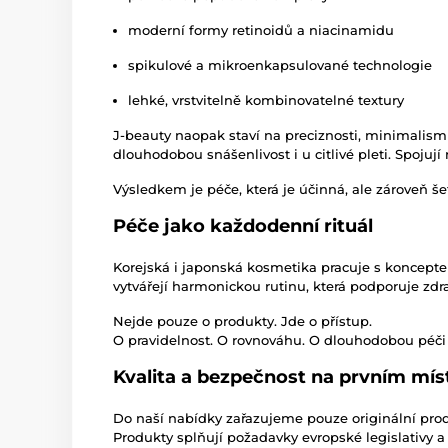
moderní formy retinoidů a niacinamidu
spikulové a mikroenkapsulované technologie
lehké, vrstvitelně kombinovatelné textury
J-beauty naopak staví na preciznosti, minimalism
dlouhodobou snášenlivost i u citlivé pleti. Spojuj
Výsledkem je péče, která je účinná, ale zároveň še
Péče jako každodenní rituál
Korejská i japonská kosmetika pracuje s koncepte
vytvářejí harmonickou rutinu, která podporuje zdr
Nejde pouze o produkty. Jde o přístup.
O pravidelnost. O rovnováhu. O dlouhodobou péči
Kvalita a bezpečnost na prvním mís
Do naší nabídky zařazujeme pouze originální produ
Produkty splňují požadavky evropské legislativy 