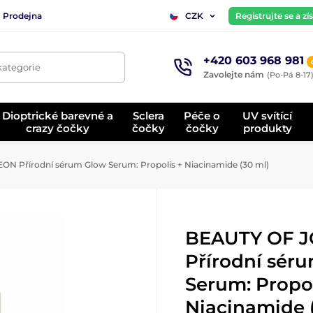
Prodejna
Registrujte se a z
CZK
+420 603 968 981
kategorie
Zavolejte nám
(Po-Pá 8-17
Dioptrické barevné a
Sclera
Péče o
UV svítící
crazy čočky
čočky
čočky
produkty
N Přírodní sérum Glow Serum: Propolis + Niacinamide (30 ml)
BEAUTY OF 
Přírodní sér
Serum: Propol
Niacinamide 