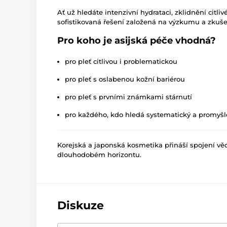
Ať už hledáte intenzivní hydrataci, zklidnění citli
sofistikovaná řešení založená na výzkumu a zkuš
Pro koho je asijská péče vhodná?
pro pleť citlivou i problematickou
pro pleť s oslabenou kožní bariérou
pro pleť s prvními známkami stárnutí
pro každého, kdo hledá systematický a promyšl
Korejská a japonská kosmetika přináší spojení vědy
dlouhodobém horizontu.
Diskuze