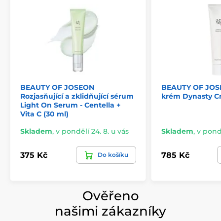
BEAUTY OF JOSEON
BEAUTY OF JOS
Rozjasňující a zklidňující sérum
krém Dynasty C
Light On Serum - Centella +
Vita C (30 ml)
Skladem
,
v pondělí 24. 8. u vás
Skladem
,
v pondě
375 Kč
785 Kč
Do košíku
Ověřeno
našimi zákazníky