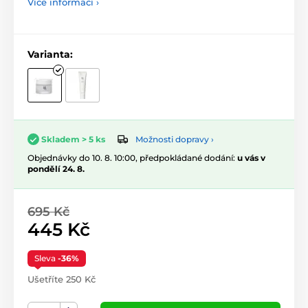
Více informací ›
Varianta:
Možnosti dopravy ›
Skladem > 5 ks
Objednávky do 10. 8. 10:00, předpokládané dodání:
u vás v
pondělí 24. 8.
695 Kč
445 Kč
Sleva
-36%
Ušetříte 250 Kč