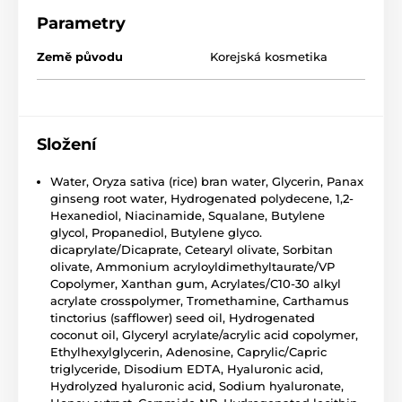
Parametry
Země původu
Korejská kosmetika
Složení
Water, Oryza sativa (rice) bran water, Glycerin, Panax
ginseng root water, Hydrogenated polydecene, 1,2-
Hexanediol, Niacinamide, Squalane, Butylene
glycol, Propanediol, Butylene glyco.
dicaprylate/Dicaprate, Cetearyl olivate, Sorbitan
olivate, Ammonium acryloyldimethyltaurate/VP
Copolymer, Xanthan gum, Acrylates/C10-30 alkyl
acrylate crosspolymer, Tromethamine, Carthamus
tinctorius (safflower) seed oil, Hydrogenated
coconut oil, Glyceryl acrylate/acrylic acid copolymer,
Ethylhexylglycerin, Adenosine, Caprylic/Capric
triglyceride, Disodium EDTA, Hyaluronic acid,
Hydrolyzed hyaluronic acid, Sodium hyaluronate,