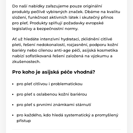
Do naší nabídky zařazujeme pouze originální
produkty pečlivě vybíraných značek. Dbáme na kvalitu
složení, funkčnost aktivních látek i skutečný přínos
pro pleť. Produkty splňují požadavky evropské
legislativy a bezpečnostní normy.
Ať už hledáte intenzivní hydrataci, zklidnění citlivé
pleti, řešení nedokonalostí, rozjasnění, podporu kožní
bariéry nebo cílenou anti-age péči, asijská kosmetika
nabízí sofistikovaná řešení založená na výzkumu a
zkušenostech.
Pro koho je asijská péče vhodná?
pro pleť citlivou i problematickou
pro pleť s oslabenou kožní bariérou
pro pleť s prvními známkami stárnutí
pro každého, kdo hledá systematický a promyšlený
přístup