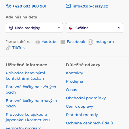
+420 603 968 981
info@top-crazy.cz
Kde nás najdete
Naše prodejny
Čeština
Jsme také na:
Youtube
Facebook
Instagram
TikTok
Užitečné informace
Důležité odkazy
Průvodce barevnými
Kontakty
kontaktními čočkami
Prodejna
Barevné čočky na světlých
O nás
očích
Obchodní podmínky
Barevné čočky na tmavých
očích
Ceník dopravy
Průvodce korejskou a
Platební metody
japonskou kosmetikou
Ochrana osobních údajů
Věrnostní program