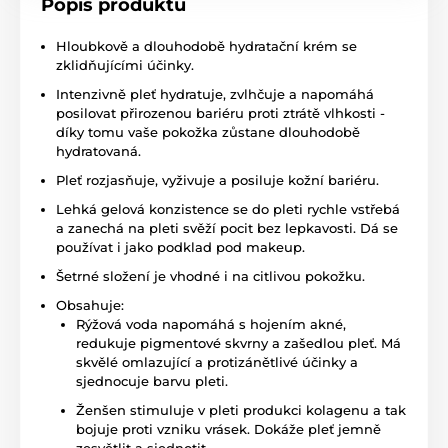
Popis produktu
Hloubkově a dlouhodobě hydratační krém se
zklidňujícími účinky.
Intenzivně pleť hydratuje, zvlhčuje a napomáhá
posilovat přirozenou bariéru proti ztrátě vlhkosti -
díky tomu vaše pokožka zůstane dlouhodobě
hydratovaná.
Pleť rozjasňuje, vyživuje a posiluje kožní bariéru.
Lehká gelová konzistence se do pleti rychle vstřebá
a zanechá na pleti svěží pocit bez lepkavosti. Dá se
používat i jako podklad pod makeup.
Šetrné složení je vhodné i na citlivou pokožku.
Obsahuje:
Rýžová voda napomáhá s hojením akné,
redukuje pigmentové skvrny a zašedlou pleť. Má
skvělé omlazující a protizánětlivé účinky a
sjednocuje barvu pleti.
Ženšen stimuluje v pleti produkci kolagenu a tak
bojuje proti vzniku vrásek. Dokáže pleť jemně