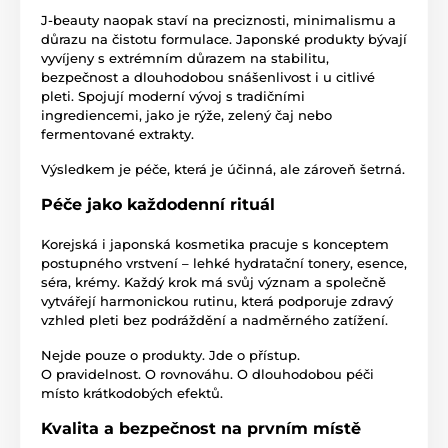
J-beauty naopak staví na preciznosti, minimalismu a
důrazu na čistotu formulace. Japonské produkty bývají
vyvíjeny s extrémním důrazem na stabilitu,
bezpečnost a dlouhodobou snášenlivost i u citlivé
pleti. Spojují moderní vývoj s tradičními
ingrediencemi, jako je rýže, zelený čaj nebo
fermentované extrakty.
Výsledkem je péče, která je účinná, ale zároveň šetrná.
Péče jako každodenní rituál
Korejská i japonská kosmetika pracuje s konceptem
postupného vrstvení – lehké hydratační tonery, esence,
séra, krémy. Každý krok má svůj význam a společně
vytvářejí harmonickou rutinu, která podporuje zdravý
vzhled pleti bez podráždění a nadměrného zatížení.
Nejde pouze o produkty. Jde o přístup.
O pravidelnost. O rovnováhu. O dlouhodobou péči
místo krátkodobých efektů.
Kvalita a bezpečnost na prvním místě