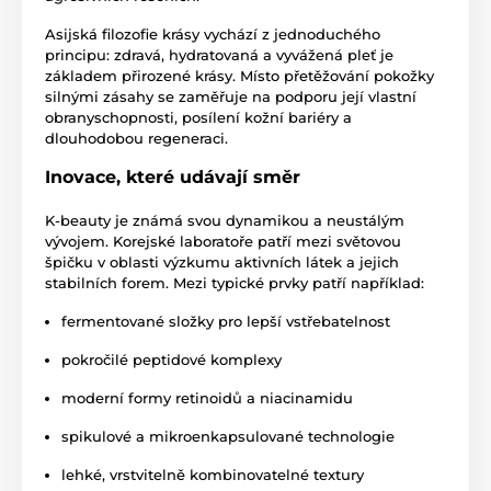
Asijská filozofie krásy vychází z jednoduchého
principu: zdravá, hydratovaná a vyvážená pleť je
základem přirozené krásy. Místo přetěžování pokožky
silnými zásahy se zaměřuje na podporu její vlastní
obranyschopnosti, posílení kožní bariéry a
dlouhodobou regeneraci.
Inovace, které udávají směr
K-beauty je známá svou dynamikou a neustálým
vývojem. Korejské laboratoře patří mezi světovou
špičku v oblasti výzkumu aktivních látek a jejich
stabilních forem. Mezi typické prvky patří například:
fermentované složky pro lepší vstřebatelnost
pokročilé peptidové komplexy
moderní formy retinoidů a niacinamidu
spikulové a mikroenkapsulované technologie
lehké, vrstvitelně kombinovatelné textury