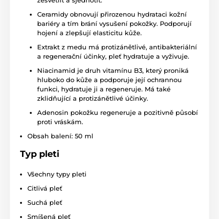
zesvětlit a sjednotit.
Ceramidy obnovují přirozenou hydrataci kožní
bariéry a tím brání vysušení pokožky. Podporují
hojení a zlepšují elasticitu kůže.
Extrakt z medu má protizánětlivé, antibakteriální
a regenerační účinky, pleť hydratuje a vyživuje.
Niacinamid je druh vitamínu B3, který proniká
hluboko do kůže a podporuje její ochrannou
funkci, hydratuje ji a regeneruje. Má také
zklidňující a protizánětlivé účinky.
Adenosin pokožku regeneruje a pozitivně působí
proti vráskám.
Obsah balení: 50 ml
Typ pleti
Všechny typy pleti
Citlivá pleť
Suchá pleť
Smíšená pleť