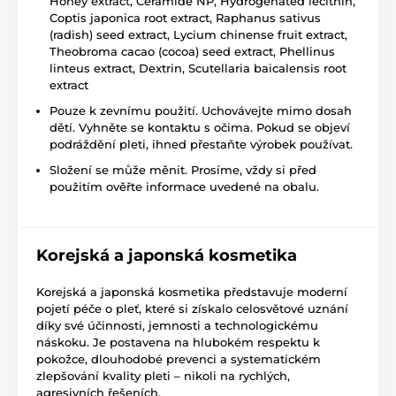
Honey extract, Ceramide NP, Hydrogenated lecithin,
Coptis japonica root extract, Raphanus sativus
(radish) seed extract, Lycium chinense fruit extract,
Theobroma cacao (cocoa) seed extract, Phellinus
linteus extract, Dextrin, Scutellaria baicalensis root
extract
Pouze k zevnímu použití. Uchovávejte mimo dosah
dětí. Vyhněte se kontaktu s očima. Pokud se objeví
podráždění pleti, ihned přestaňte výrobek používat.
Složení se může měnit. Prosíme, vždy si před
použitím ověřte informace uvedené na obalu.
Korejská a japonská kosmetika
Korejská a japonská kosmetika představuje moderní
pojetí péče o pleť, které si získalo celosvětové uznání
díky své účinnosti, jemnosti a technologickému
náskoku. Je postavena na hlubokém respektu k
pokožce, dlouhodobé prevenci a systematickém
zlepšování kvality pleti – nikoli na rychlých,
agresivních řešeních.