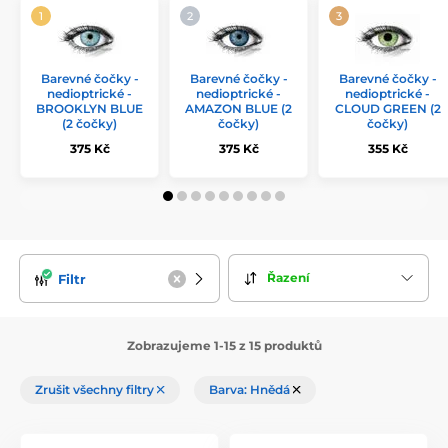
Barevné čočky -
Barevné čočky -
Barevné čočky -
nedioptrické -
nedioptrické -
nedioptrické -
BROOKLYN BLUE
AMAZON BLUE (2
CLOUD GREEN (2
(2 čočky)
čočky)
čočky)
375 Kč
375 Kč
355 Kč
Řazení
Filtr
Zobrazujeme 1-15 z 15 produktů
Zrušit všechny filtry
Barva: Hnědá