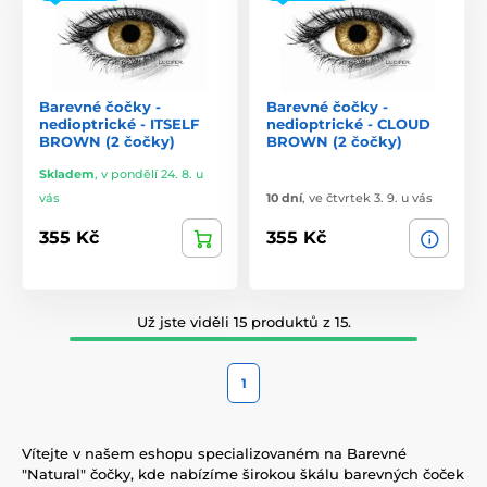
Barevné čočky -
Barevné čočky -
nedioptrické - ITSELF
nedioptrické - CLOUD
BROWN (2 čočky)
BROWN (2 čočky)
Skladem
,
v pondělí 24. 8. u
vás
10 dní
,
ve čtvrtek 3. 9. u vás
355 Kč
355 Kč
Už jste viděli 15 produktů z 15.
1
Vítejte v našem eshopu specializovaném na Barevné
"Natural" čočky, kde nabízíme širokou škálu barevných čoček