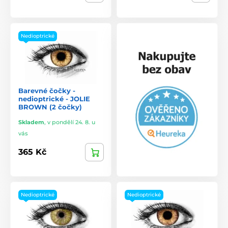
Nedioptrické
Barevné čočky -
nedioptrické - JOLIE
BROWN (2 čočky)
Skladem
,
v pondělí 24. 8. u
vás
365 Kč
Nedioptrické
Nedioptrické