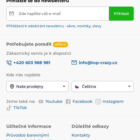
Přihlaste se do newsletteru
Zde napište váš e-mail
Přihlásit
Přihlášení k odebírání newsletru - akce, novinky, slevy
Potřebujete poradit
offline
Zákaznický servis je k dispozici
+420 603 968 981
info@top-crazy.cz
Kde nás najdete
Naše prodejny
Čeština
Jsme také na:
Youtube
Facebook
Instagram
TikTok
Užitečné informace
Důležité odkazy
Průvodce barevnými
Kontakty