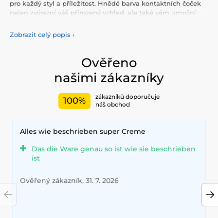
pro každý styl a příležitost. Hnědé barva kontaktních čoček
nejen zvýrazní váš přirozený vzhled, ale také vám umožní
vyjádřit svou osobnost a jedinečnost. Vyberte si z naší pestré
nabídky barevných
čoček, které vám poskytnou komfort a
Zobrazit celý popis
›
bezpečnost po celý den. Přidejte do svého života trochu
barvy s našimi kvalitními čočkami, které splňují nejvyšší
standardy kvality a pohodlí.
Ověřeno
našimi zákazníky
zákazníků doporučuje
100%
náš obchod
Alles wie beschrieben super Creme
Das die Ware genau so ist wie sie beschrieben
ist
Ověřený zákazník, 31. 7. 2026