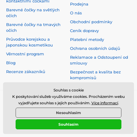
kontaktními čočkami
Prodejna
Barevné čočky na světlých
O nás
očích
Obchodní podmínky
Barevné čočky na tmavých
očích
Ceník dopravy
Průvodce korejskou a
Platební metody
japonskou kosmetikou
Ochrana osobních údajů
Věrnostní program
Reklamace a Odstoupení od
Blog
smlouvy
Recenze zákazníků
Bezpečnost a kvalita bez
kompromisů
Souhlas s cookie
K poskytování služeb využíváme cookies. Procházením webu
vyjadřujete souhlas s jejich používáním.
Více informací
.
Nesouhlasím
Souhlasím
© 2026 www.top-crazy.cz ⦁ E-shop vytvořila
SIMPLIA.cz