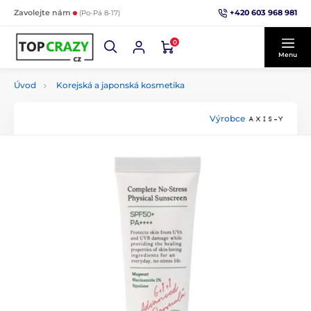
+420 603 968 981
Zavolejte nám
(Po-Pá 8-17)
0
Menu
Úvod
Korejská a japonská kosmetika
Výrobce