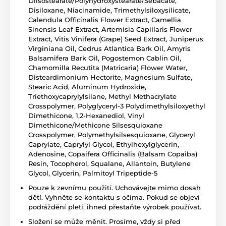
Diisostearate/Polyhydroxystearate/Sebacate,
Disiloxane, Niacinamide, Trimethylsiloxysilicate,
Calendula Officinalis Flower Extract, Camellia
Sinensis Leaf Extract, Artemisia Capillaris Flower
Extract, Vitis Vinifera (Grape) Seed Extract, Juniperus
Virginiana Oil, Cedrus Atlantica Bark Oil, Amyris
Balsamifera Bark Oil, Pogostemon Cablin Oil,
Chamomilla Recutita (Matricaria) Flower Water,
Disteardimonium Hectorite, Magnesium Sulfate,
Stearic Acid, Aluminum Hydroxide,
Triethoxycaprylylsilane, Methyl Methacrylate
Crosspolymer, Polyglyceryl-3 Polydimethylsiloxyethyl
Dimethicone, 1,2-Hexanediol, Vinyl
Dimethicone/Methicone Silsesquioxane
Crosspolymer, Polymethylsilsesquioxane, Glyceryl
Caprylate, Caprylyl Glycol, Ethylhexylglycerin,
Adenosine, Copaifera Officinalis (Balsam Copaiba)
Resin, Tocopherol, Squalane, Allantoin, Butylene
Glycol, Glycerin, Palmitoyl Tripeptide-5
Pouze k zevnímu použití. Uchovávejte mimo dosah
dětí. Vyhněte se kontaktu s očima. Pokud se objeví
podráždění pleti, ihned přestaňte výrobek používat.
Složení se může měnit. Prosíme, vždy si před