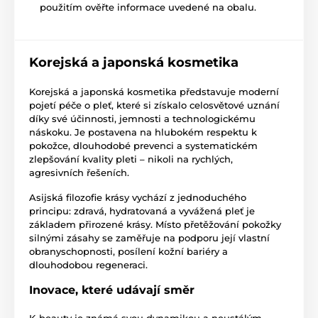
použitím ověřte informace uvedené na obalu.
Korejská a japonská kosmetika
Korejská a japonská kosmetika představuje moderní
pojetí péče o pleť, které si získalo celosvětové uznání
díky své účinnosti, jemnosti a technologickému
náskoku. Je postavena na hlubokém respektu k
pokožce, dlouhodobé prevenci a systematickém
zlepšování kvality pleti – nikoli na rychlých,
agresivních řešeních.
Asijská filozofie krásy vychází z jednoduchého
principu: zdravá, hydratovaná a vyvážená pleť je
základem přirozené krásy. Místo přetěžování pokožky
silnými zásahy se zaměřuje na podporu její vlastní
obranyschopnosti, posílení kožní bariéry a
dlouhodobou regeneraci.
Inovace, které udávají směr
K-beauty je známá svou dynamikou a neustálým