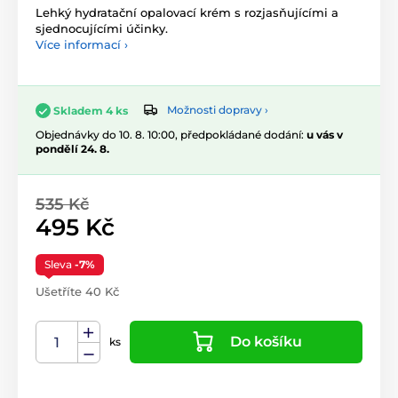
Lehký hydratační opalovací krém s rozjasňujícími a
sjednocujícími účinky.
Více informací ›
Možnosti dopravy ›
Skladem 4 ks
Objednávky do 10. 8. 10:00, předpokládané dodání:
u vás v
pondělí 24. 8.
535 Kč
495 Kč
Sleva
-7%
Ušetříte 40 Kč
Do košíku
ks