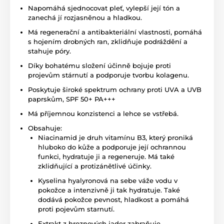
Napomáhá sjednocovat pleť, vylepší její tón a
zanechá jí rozjasněnou a hladkou.
Má regenerační a antibakteriální vlastnosti, pomáhá
s hojením drobných ran, zklidňuje podráždění a
stahuje póry.
Díky bohatému složení účinně bojuje proti
projevům stárnutí a podporuje tvorbu kolagenu.
Poskytuje široké spektrum ochrany proti UVA a UVB
paprskům, SPF 50+ PA+++
Má příjemnou konzistenci a lehce se vstřebá.
Obsahuje:
Niacinamid je druh vitamínu B3, který proniká
hluboko do kůže a podporuje její ochrannou
funkci, hydratuje ji a regeneruje. Má také
zklidňující a protizánětlivé účinky.
Kyselina hyalyronová na sebe váže vodu v
pokožce a intenzivně ji tak hydratuje. Také
dodává pokožce pevnost, hladkost a pomáhá
proti pojevům starnutí.
Extrakt z hroznových jader zabraňuje