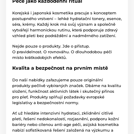
Péče jako každodenní rituál
Korejská i japonská kosmetika pracuje s konceptem
postupného vrstvení – lehké hydratační tonery, esence,
séra, krémy. Každý krok má svůj význam a společně
vytvářejí harmonickou rutinu, která podporuje zdravý
vzhled pleti bez podráždění a nadměrného zatížení.
Nejde pouze o produkty. Jde o přístup.
O pravidelnost. O rovnováhu. O dlouhodobou péči
místo krátkodobých efektů.
Kvalita a bezpečnost na prvním místě
Do naší nabídky zařazujeme pouze originální
produkty pečlivě vybíraných značek. Dbáme na kvalitu
složení, funkčnost aktivních látek i skutečný přínos
pro pleť. Produkty splňují požadavky evropské
legislativy a bezpečnostní normy.
Ať už hledáte intenzivní hydrataci, zklidnění citlivé
pleti, řešení nedokonalostí, rozjasnění, podporu kožní
bariéry nebo cílenou anti-age péči, asijská kosmetika
nabízí sofistikovaná řešení založená na výzkumu a