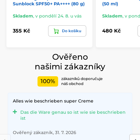
Sunblock SPF50+ PA++++ (80 g)
(50 ml)
Skladem
,
v pondělí 24. 8. u vás
Skladem
,
v pondě
355 Kč
480 Kč
Do košíku
Ověřeno
našimi zákazníky
zákazníků doporučuje
100%
náš obchod
Alles wie beschrieben super Creme
Das die Ware genau so ist wie sie beschrieben
ist
Ověřený zákazník, 31. 7. 2026