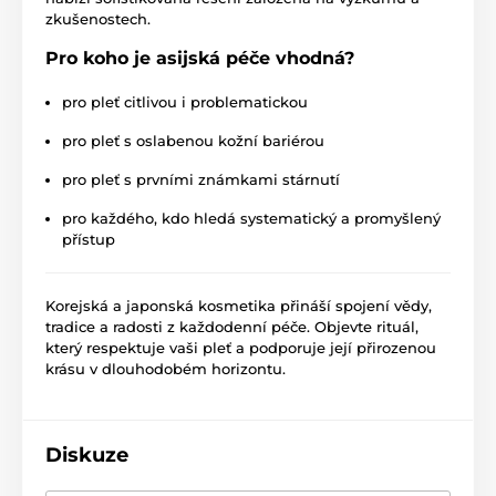
zkušenostech.
Pro koho je asijská péče vhodná?
pro pleť citlivou i problematickou
pro pleť s oslabenou kožní bariérou
pro pleť s prvními známkami stárnutí
pro každého, kdo hledá systematický a promyšlený
přístup
Korejská a japonská kosmetika přináší spojení vědy,
tradice a radosti z každodenní péče. Objevte rituál,
který respektuje vaši pleť a podporuje její přirozenou
krásu v dlouhodobém horizontu.
Diskuze