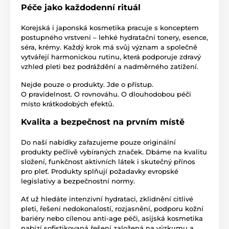
Péče jako každodenní rituál
Korejská i japonská kosmetika pracuje s konceptem
postupného vrstvení – lehké hydratační tonery, esence,
séra, krémy. Každý krok má svůj význam a společně
vytvářejí harmonickou rutinu, která podporuje zdravý
vzhled pleti bez podráždění a nadměrného zatížení.
Nejde pouze o produkty. Jde o přístup.
O pravidelnost. O rovnováhu. O dlouhodobou péči
místo krátkodobých efektů.
Kvalita a bezpečnost na prvním místě
Do naší nabídky zařazujeme pouze originální
produkty pečlivě vybíraných značek. Dbáme na kvalitu
složení, funkčnost aktivních látek i skutečný přínos
pro pleť. Produkty splňují požadavky evropské
legislativy a bezpečnostní normy.
Ať už hledáte intenzivní hydrataci, zklidnění citlivé
pleti, řešení nedokonalostí, rozjasnění, podporu kožní
bariéry nebo cílenou anti-age péči, asijská kosmetika
nabízí sofistikovaná řešení založená na výzkumu a