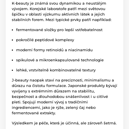
K-beauty je známá svou dynamikou a neustálým
vývojem. Korejské laboratoře patří mezi světovou
špičku v oblasti výzkumu aktivních látek a jejich
stabilních forem. Mezi typické prvky patří například:
fermentované složky pro lepší vstřebatelnost
pokročilé peptidové komplexy
moderní formy retinoidů a niacinamidu
spikulové a mikroenkapsulované technologie
lehké, vrstvitelně kombinovatelné textury
J-beauty naopak staví na preciznosti, minimalismu a
důrazu na čistotu formulace. Japonské produkty bývají
vyvíjeny s extrémním důrazem na stabilitu,
bezpečnost a dlouhodobou snášenlivost i u citlivé
pleti. Spojují moderní vývoj s tradičními
ingrediencemi, jako je rýže, zelený čaj nebo
fermentované extrakty.
Výsledkem je péče, která je účinná, ale zároveň šetrná.