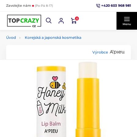
+420 603 968 981
Zavolejte nám
(Po-Pá 8-17)
0
Menu
Úvod
Korejská a japonská kosmetika
Výrobce