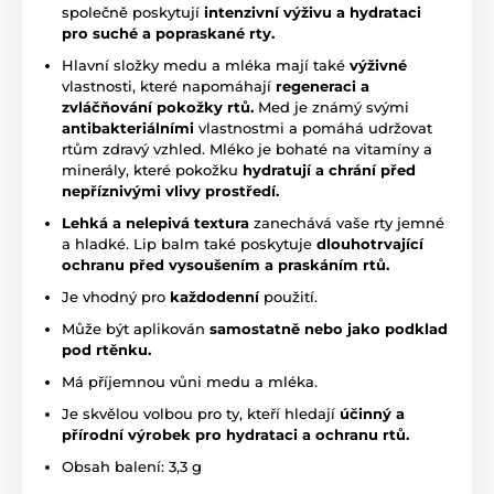
společně poskytují
intenzivní výživu a hydrataci
pro suché a popraskané rty.
Hlavní složky medu a mléka mají také
výživné
vlastnosti, které napomáhají
regeneraci a
zvláčňování pokožky rtů.
Med je známý svými
antibakteriálními
vlastnostmi a pomáhá udržovat
rtům zdravý vzhled. Mléko je bohaté na vitamíny a
minerály, které pokožku
hydratují a chrání před
nepříznivými vlivy prostředí.
Lehká a nelepivá textura
zanechává vaše rty jemné
a hladké. Lip balm také poskytuje
dlouhotrvající
ochranu před vysoušením a praskáním rtů.
Je vhodný pro
každodenní
použití.
Může být aplikován
samostatně nebo jako podklad
pod rtěnku.
Má příjemnou vůni medu a mléka.
Je skvělou volbou pro ty, kteří hledají
účinný a
přírodní výrobek pro hydrataci a ochranu rtů.
Obsah balení: 3,3 g