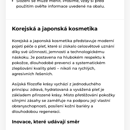
Složení se může měnit. Prosíme, vždy si před
použitím ověřte informace uvedené na obalu.
Korejská a japonská kosmetika
Korejská a japonská kosmetika představuje moderní
pojetí péče o pleť, které si získalo celosvětové uznání
díky své účinnosti, jemnosti a technologickému
náskoku. Je postavena na hlubokém respektu k
pokožce, dlouhodobé prevenci a systematickém
zlepšování kvality pleti – nikoli na rychlých,
agresivních řešeních.
Asijská filozofie krásy vychází z jednoduchého
principu: zdravá, hydratovaná a vyvážená pleť je
základem přirozené krásy. Místo přetěžování pokožky
silnými zásahy se zaměřuje na podporu její vlastní
obranyschopnosti, posílení kožní bariéry a
dlouhodobou regeneraci.
Inovace, které udávají směr