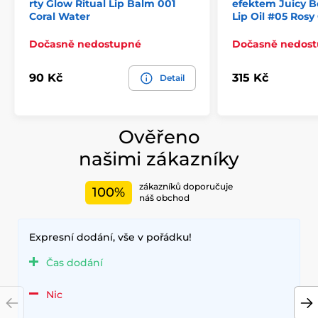
rty Glow Ritual Lip Balm 001
efektem Juicy B
Coral Water
Lip Oil #05 Rosy 
Dočasně nedostupné
Dočasně nedos
90 Kč
315 Kč
Detail
Ověřeno
našimi zákazníky
zákazníků doporučuje
100%
náš obchod
Expresní dodání, vše v pořádku!
Čas dodání
Nic