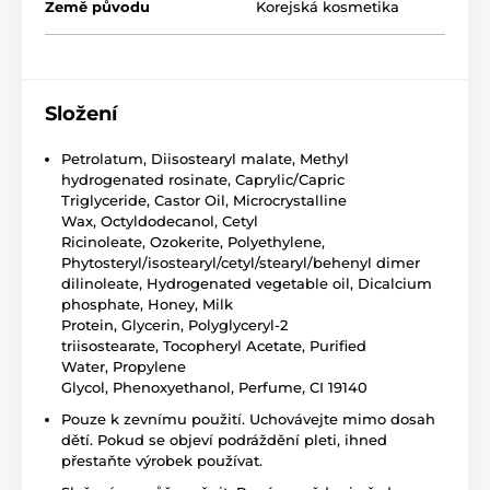
Země původu
Korejská kosmetika
Složení
Petrolatum, Diisostearyl malate, Methyl
hydrogenated rosinate, Caprylic/Capric
Triglyceride, Castor Oil, Microcrystalline
Wax, Octyldodecanol, Cetyl
Ricinoleate, Ozokerite, Polyethylene,
Phytosteryl/isostearyl/cetyl/stearyl/behenyl dimer
dilinoleate, Hydrogenated vegetable oil, Dicalcium
phosphate, Honey, Milk
Protein, Glycerin, Polyglyceryl-2
triisostearate, Tocopheryl Acetate, Purified
Water, Propylene
Glycol, Phenoxyethanol, Perfume, CI 19140
Pouze k zevnímu použití. Uchovávejte mimo dosah
dětí. Pokud se objeví podráždění pleti, ihned
přestaňte výrobek používat.