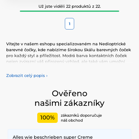
Už jste viděli 22 produktů z 22.
1
Vítejte v našem eshopu specializovaném na Nedioptrické
barevné čočky, kde nabízíme širokou škálu barevných čoček
pro každý styl a příležitost. Modrá barva kontaktních čoček
nejen zvýrazní váš přirozený vzhled, ale také vám umožní
vyjádřit svou osobnost a jedinečnost. Vyberte si z naší pestré
nabídky barevných
čoček, které vám poskytnou komfort a
Zobrazit celý popis
›
bezpečnost po celý den. Přidejte do svého života trochu
barvy s našimi kvalitními čočkami, které splňují nejvyšší
standardy kvality a pohodlí.
Ověřeno
našimi zákazníky
zákazníků doporučuje
100%
náš obchod
Alles wie beschrieben super Creme