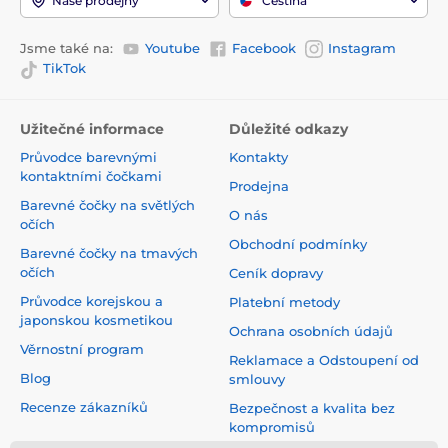
Naše prodejny
Čeština
Jsme také na:
Youtube
Facebook
Instagram
TikTok
Užitečné informace
Důležité odkazy
Průvodce barevnými
Kontakty
kontaktními čočkami
Prodejna
Barevné čočky na světlých
O nás
očích
Obchodní podmínky
Barevné čočky na tmavých
očích
Ceník dopravy
Průvodce korejskou a
Platební metody
japonskou kosmetikou
Ochrana osobních údajů
Věrnostní program
Reklamace a Odstoupení od
Blog
smlouvy
Recenze zákazníků
Bezpečnost a kvalita bez
kompromisů