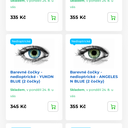
Skladem
,
v pondělí 24. 8. u
Skladem
,
v pondělí 24. 8. u
vás
vás
335 Kč
355 Kč
Nedioptrické
Nedioptrické
Barevné čočky -
Barevné čočky -
nedioptrické - YUKON
nedioptrické - ANGELES
BLUE (2 čočky)
N BLUE (2 čočky)
Skladem
,
v pondělí 24. 8. u
Skladem
,
v pondělí 24. 8. u
vás
vás
345 Kč
355 Kč