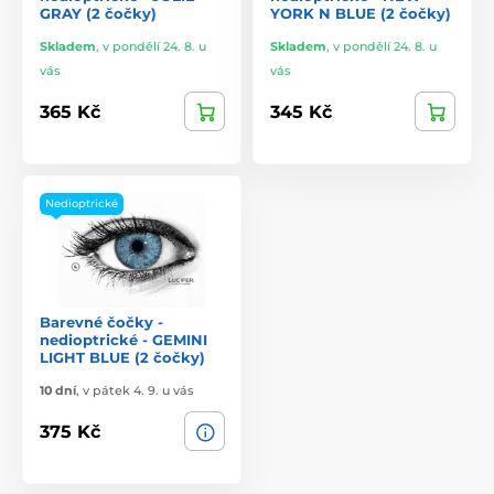
GRAY (2 čočky)
YORK N BLUE (2 čočky)
Skladem
,
v pondělí 24. 8. u
Skladem
,
v pondělí 24. 8. u
vás
vás
365 Kč
345 Kč
Nedioptrické
Barevné čočky -
nedioptrické - GEMINI
LIGHT BLUE (2 čočky)
10 dní
,
v pátek 4. 9. u vás
375 Kč