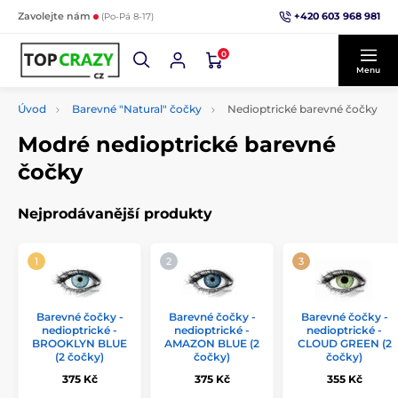
+420 603 968 981
Zavolejte nám
(Po-Pá 8-17)
0
Menu
Úvod
Barevné "Natural" čočky
Nedioptrické barevné čočky
Modré nedioptrické barevné
čočky
Nejprodávanější produkty
Barevné čočky -
Barevné čočky -
Barevné čočky -
nedioptrické -
nedioptrické -
nedioptrické -
BROOKLYN BLUE
AMAZON BLUE (2
CLOUD GREEN (2
(2 čočky)
čočky)
čočky)
375 Kč
375 Kč
355 Kč