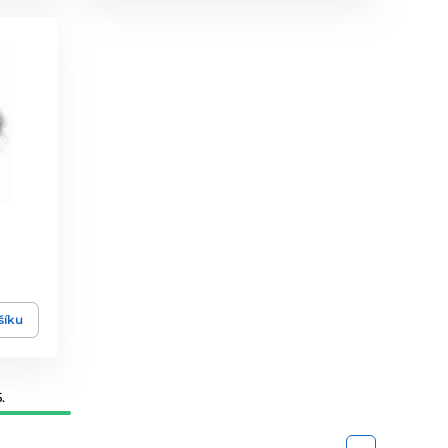
šíku
.