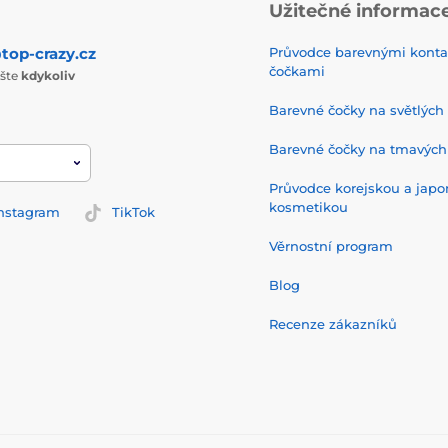
Užitečné informac
top-crazy.cz
Průvodce barevnými konta
čočkami
ište
kdykoliv
Barevné čočky na světlých
Barevné čočky na tmavých
Průvodce korejskou a jap
kosmetikou
nstagram
TikTok
Věrnostní program
Blog
Recenze zákazníků