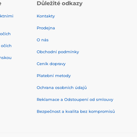
e
Důležité odkazy
ktními
Kontakty
Prodejna
 očích
O nás
 očích
Obchodní podmínky
onskou
Ceník dopravy
Platební metody
Ochrana osobních údajů
Reklamace a Odstoupení od smlouvy
Bezpečnost a kvalita bez kompromisů