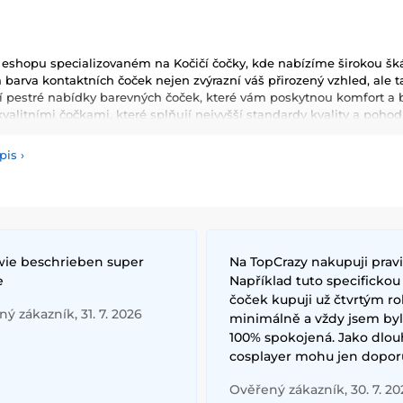
 eshopu specializovaném na Kočičí čočky, kde nabízíme širokou šká
utá barva kontaktních čoček nejen zvýrazní váš přirozený vzhled, ale
ší pestré nabídky barevných
čoček, které vám poskytnou komfort a b
valitními čočkami, které splňují nejvyšší standardy kvality a pohodl
pis
›
 wie beschrieben super
Na TopCrazy nakupuji prav
e
Například tuto specifickou
čoček kupuji už čtvrtým 
ý zákazník, 31. 7. 2026
minimálně a vždy jsem by
100% spokojená. Jako dlou
cosplayer mohu jen doporu
Ověřený zákazník, 30. 7. 20