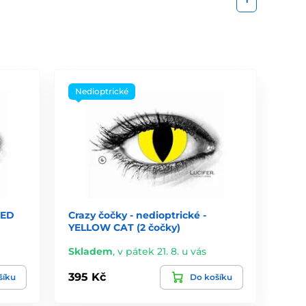
Nedioptrické
RED
Crazy čočky - nedioptrické -
YELLOW CAT (2 čočky)
Skladem
,
v pátek 21. 8. u vás
395 Kč
šíku
Do košíku