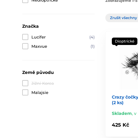
Nedioptrické
Zobrazujeme 1-5 
Zrušit všechny 
Značka
Lucifer
(4)
Dioptrické
Maxvue
(1)
Země původu
Jižní Korea
Malajsie
Crazy čočky
(2 ks)
Skladem
,
v 
425 Kč