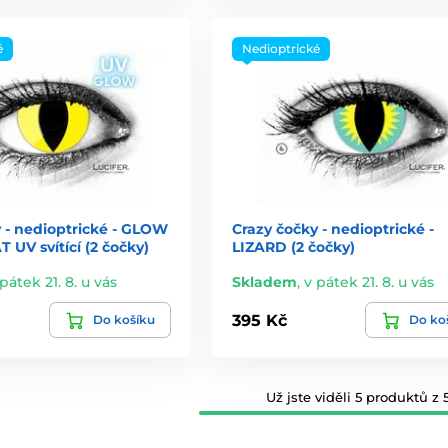
é
Nedioptrické
 - nedioptrické - GLOW
Crazy čočky - nedioptrické -
UV svítící (2 čočky)
LIZARD (2 čočky)
pátek 21. 8. u vás
Skladem
,
v pátek 21. 8. u vás
395 Kč
Do košíku
Do ko
Už jste viděli 5 produktů z 5