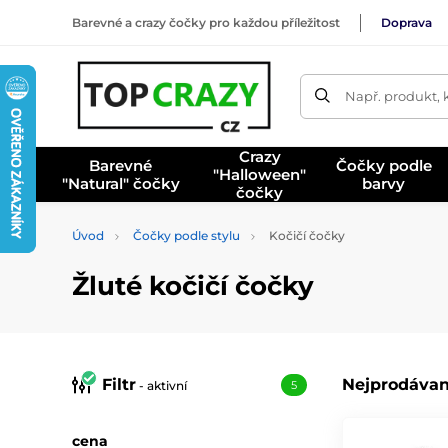
Barevné a crazy čočky pro každou příležitost
Doprava
Např. produkt, 
Crazy
Barevné
Čočky podle
"Halloween"
"Natural" čočky
barvy
čočky
Úvod
Čočky podle stylu
Kočičí čočky
Žluté kočičí čočky
Filtr
Nejprodávan
- aktivní
5
cena