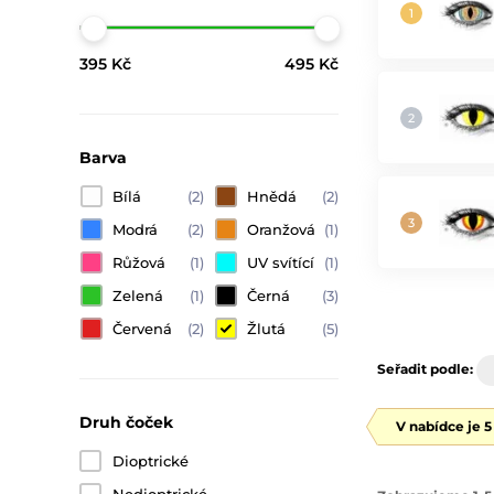
395 Kč
495 Kč
Barva
Bílá
(2)
Hnědá
(2)
Modrá
(2)
Oranžová
(1)
Růžová
(1)
UV svítící
(1)
Zelená
(1)
Černá
(3)
Červená
(2)
Žlutá
(5)
Seřadit podle:
Druh čoček
V nabídce je 
Dioptrické