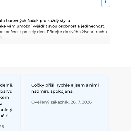
1
lu barevných čoček pro každý styl a
 také vám umožní vyjádřit svou osobnost a jedinečnost.
ezpečnost po celý den. Přidejte do svého života trochu
í.
idelně.
Čočky přišli rychle a jsem s nimi
 barvu
nadmíru spokojená.
rokem
Ověřený zákazník, 26. 7. 2026
la
holetý
čit!!
26