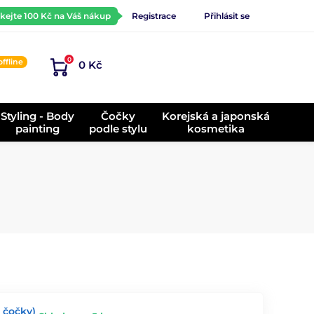
ískejte 100 Kč na Váš nákup
Registrace
Přihlásit se
0
offline
0 Kč
)
Styling - Body
Čočky
Korejská a japonská
painting
podle stylu
kosmetika
 čočky)