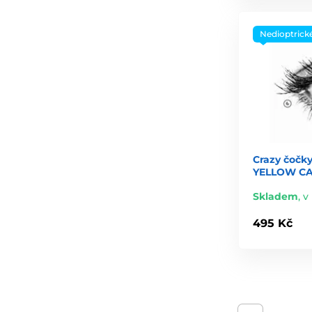
Nedioptrick
Crazy čočky
YELLOW CAT 
Skladem
,
v 
495 Kč