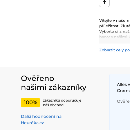
Vítejte v našem
příležitost. Žl
Vyberte si z na
barvy s našimi k
Zobrazit celý po
Ověřeno
Alles
našimi zákazníky
Crem
zákazníků doporučuje
Ověřen
100%
náš obchod
Další hodnocení na
Heuréka.cz