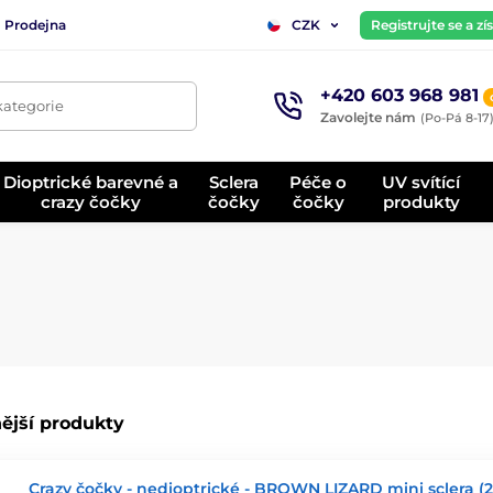
Prodejna
Registrujte se a z
CZK
+420 603 968 981
kategorie
Zavolejte nám
(Po-Pá 8-17
Dioptrické barevné a
Sclera
Péče o
UV svítící
crazy čočky
čočky
čočky
produkty
ější produkty
Crazy čočky - nedioptrické - BROWN LIZARD mini sclera (2