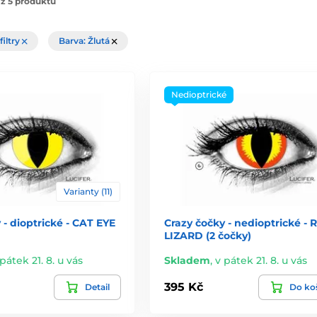
z 5 produktů
filtry
Barva: Žlutá
Nedioptrické
Varianty (11)
 - dioptrické - CAT EYE
Crazy čočky - nedioptrické - 
LIZARD (2 čočky)
pátek 21. 8. u vás
Skladem
,
v pátek 21. 8. u vás
395 Kč
Detail
Do ko